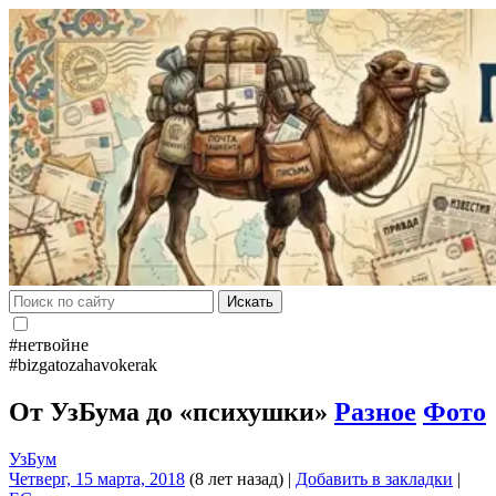
Искать
#нетвойне
#bizgatozahavokerak
От УзБума до «психушки»
Разное
Фото
УзБум
Четверг, 15 марта, 2018
(8 лет назад)
|
Добавить в закладки
|