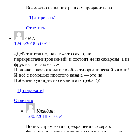
Возможно на ваших рынках продают нават…
[Цитировать]
Ответить
ANV
:
12/03/2018 в 09:12
«Действительно, нават – это сахар, но
перекристализированный, и состоит не из сахарозы, а из
фруктозы и глюкозы.»
Надо-же какое открытие в области органической химии!
И всё с помощью простого казана — это на
Нобелевскую премию выдвигать трэба. )))
[Цитировать]
Ответить
Клавдий
:
12/03/2018 в 10:54
Во-во…прям магия превращения сахара в
фруктозу и глюкозу или чукча не читатель — он