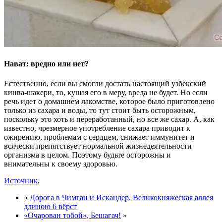
Нават: вредно или нет?
Естественно, если вы смогли достать настоящий узбекский
кинва-шакери, то, кушая его в меру, вреда не будет. Но если
речь идет о домашнем лакомстве, которое было приготовлено
только из сахара и воды, то тут стоит быть осторожным,
поскольку это хоть и переработанный, но все же сахар. А, как
известно, чрезмерное употребление сахара приводит к
ожирению, проблемам с сердцем, снижает иммунитет и
всячески препятствует нормальной жизнедеятельности
организма в целом. Поэтому будьте осторожны и
внимательны к своему здоровью.
Источник
.
«
Дорога в Чимган и Искандер. Великокняжеская аллея
длиною 6 вёрст
«Очарован тобой», Бешагач!
»