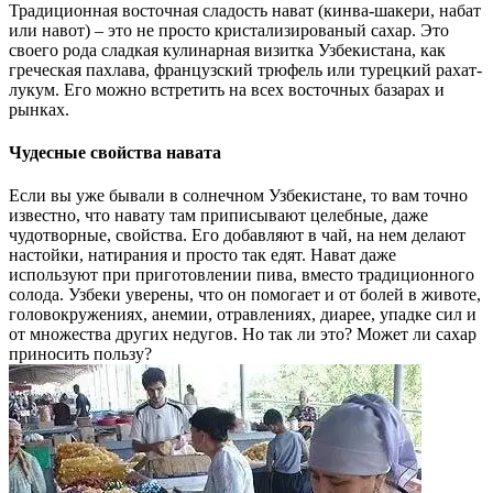
Традиционная восточная сладость нават (кинва-шакери, набат
или навот) – это не просто кристализированый сахар. Это
своего рода сладкая кулинарная визитка Узбекистана, как
греческая пахлава, французский трюфель или турецкий рахат-
лукум. Его можно встретить на всех восточных базарах и
рынках.
Чудесные свойства навата
Если вы уже бывали в солнечном Узбекистане, то вам точно
известно, что навату там приписывают целебные, даже
чудотворные, свойства. Его добавляют в чай, на нем делают
настойки, натирания и просто так едят. Нават даже
используют при приготовлении пива, вместо традиционного
солода. Узбеки уверены, что он помогает и от болей в животе,
головокружениях, анемии, отравлениях, диарее, упадке сил и
от множества других недугов. Но так ли это? Может ли сахар
приносить пользу?