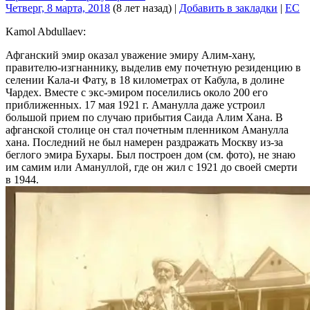
Четверг, 8 марта, 2018
(8 лет назад)
|
Добавить в закладки
|
EC
Kamol Abdullaev:
Афганский эмир оказал уважение эмиру Алим-хану,
правителю-изгнаннику, выделив ему почетную резиденцию в
селении Кала-и Фату, в 18 километрах от Кабула, в долине
Чардех. Вместе с экс-эмиром поселились около 200 его
приближенных. 17 мая 1921 г. Аманулла даже устроил
большой прием по случаю прибытия Саида Алим Хана. В
афганской столице он стал почетным пленником Аманулла
хана. Последний не был намерен раздражать Москву из-за
беглого эмира Бухары. Был построен дом (см. фото), не знаю
им самим или Амануллой, где он жил с 1921 до своей смерти
в 1944.