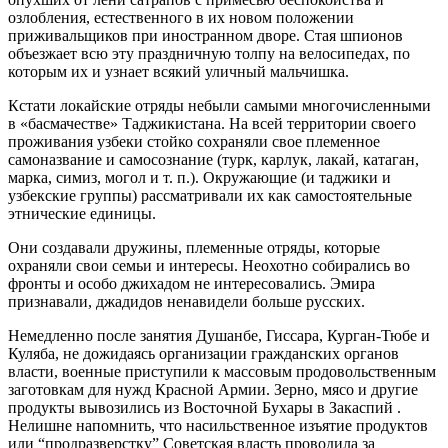
озлобления, естественного в их новом положении
приживальщиков при иностранном дворе. Стая шпионов
объезжает всю эту праздничную толпу на велосипедах, по
которым их и узнает всякий уличный мальчишка.
Кстати локайские отряды небыли самыми многочисленными
в «басмачестве» Таджикистана. На всей территории своего
проживания узбеки стойко сохраняли свое племенное
самоназвание и самосознание (турк, карлук, лакай, катаган,
марка, симиз, могол и т. п.). Окружающие (и таджики и
узбекские группы) рассматривали их как самостоятельные
этнические единицы.
Они создавали дружины, племенные отряды, которые
охраняли свои семьи и интересы. Неохотно собирались во
фронты и особо джихадом не интересовались. Эмира
признавали, джадидов ненавидели больше русских.
Немедленно после занятия Душанбе, Гиссара, Курган-Тюбе и
Куляба, не дожидаясь организации гражданских органов
власти, военные приступили к массовым продовольственным
заготовкам для нужд Красной Армии. Зерно, мясо и другие
продукты вывозились из Восточной Бухары в Закаспий .
Нелишне напомнить, что насильственное изъятие продуктов
или “продразверстку” Советская власть проводила за