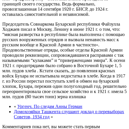
границей своего государства. Ведь формально,
провозглашенная 14 сентября 1920 г. БНСР, до 1924 г.
оставалась самостоятельной и независимой.
Председатель Совнаркома Бухарской республики Файзулла
Ходжаев писал в Москву, Ленину в июне 1921 г. о том, что:
“мясная разверстка в республике была выполнена с помощью
русских вооруженных отрядов и вызвала ненависть масс к
русским вообще и Красной Армии в частности».
Продовольственные отряды, особые отделы Красной Армии
проводили реквизиции, сопровождавшиеся расправами с так
называемыми “кулаками” и “приверженцами эмира”. К осени
1921 г. продотрядами было собрано в Восточной Бухаре 1, 5
млн. пудов хлеба . Кстати сказать, до появления красных
войск Бухара не испытывала недостатка в хлебе. Когда в 1917
г. из России перестал поступать хлеб в обмен на бухарский
хлопок, Бухара, пережив один полуголодный год, решительно
переориентировала свое сельское хозяйство и к 1921 г. имела 5
млн. пудов (80 тысяч тонн) зерна излишка
«
Ургенч. По следам Анны Герман
Домохозяйки Ташкента слушают доклад о перевыборах
Советов, 1934 год
»
Комментариев пока нет, вы можете стать первым