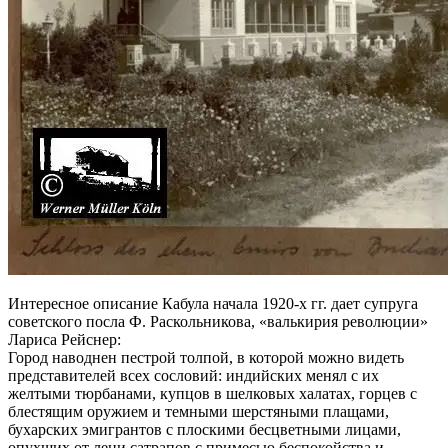
Интересное описание Кабула начала 1920-х гг. дает супруга
советского посла Ф. Раскольникова, «валькирия революции»
Лариса Рейснер:
Город наводнен пестрой толпой, в которой можно видеть
представителей всех сословий: индийских менял с их
желтыми тюрбанами, купцов в шелковых халатах, горцев с
блестящим оружием и темными шерстяными плащами,
бухарских эмигрантов с плоскими бесцветными лицами,
опухших от лени сатрапов с примесью беспокойства и