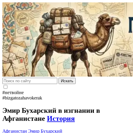
Искать
#нетвойне
#bizgatozahavokerak
Эмир Бухарский в изгнании в
Афганистане
История
Афганистан
Эмир Бухарский