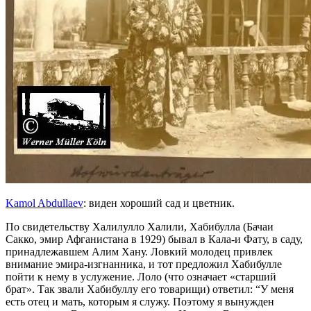
Kamol Abdullaev
: виден хороший сад и цветник.
По свидетельству Халилулло Халили, Хабибулла (Бачаи
Сакко, эмир Афганистана в 1929) бывал в Кала-и Фату, в саду,
принадлежавшем Алим Хану. Ловкий молодец привлек
внимание эмира-изгнанника, и тот предложил Хабибулле
пойти к нему в услужение. Лоло (что означает «старший
брат». Так звали Хабибуллу его товарищи) ответил: “У меня
есть отец и мать, которым я служу. Поэтому я вынужден