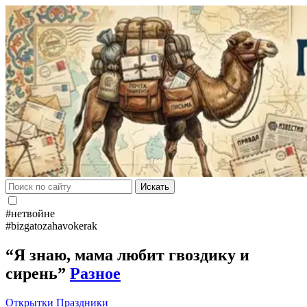
Искать
#нетвойне
#bizgatozahavokerak
“Я знаю, мама любит гвоздику и
сирень”
Разное
Открытки
Праздники