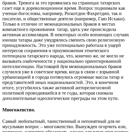
браков. Тревога за это проявилась на страницах татарских
газет еще в дореволюционное время. Вопрос поднимали как
ученые-богословы, например, Ризаэтдин Фахретдин, так и
писатели, и общественные деятели (например, Гаяз Исхаки).
Только в отличие от межнациональных браков в местах
компактного проживания татар, здесь уже происходила
активная ассимиляция. В некоторых особо вопиющих случаях
юноши татары даже умудрялись сменить свою религиозную
принадлежность. Это уже потенциально работала в ущерб
интересов сохранения и приумножения этнического
потенциала татарского народа, что, конечно же, не могло не
вызывать озабоченности у национально ориентированной
интеллигенции. Настоящий бум межнациональных браков
случился уже в советское время, когда в связи с взрывной
урбанизацией в города потянулись огромные массы татар и
представителей иных национальностей. Это, в конечном
итоге, усугубилось также активной антирелигиозной
политикой проводившейся в те годы, которая снимала
дополнительные идеологические преграды на этом пути.
Многоженство.
Самый любопытный, таинственный и непонятный для не
мусульман вопрос – многоженство. Вынужден огорчить или,
возможно, напротив обрадовать, однако для татар этот вопрос