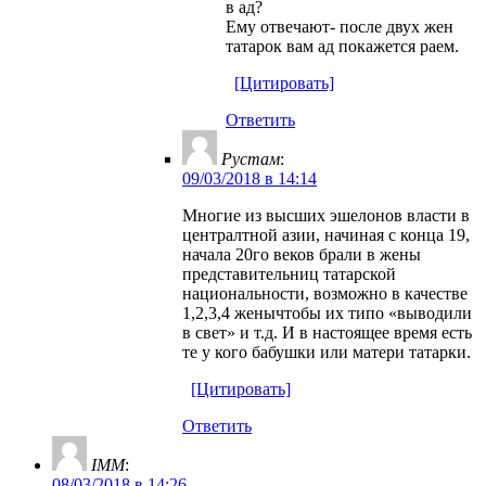
в ад?
Ему отвечают- после двух жен
татарок вам ад покажется раем.
[Цитировать]
Ответить
Рустам
:
09/03/2018 в 14:14
Многие из высших эшелонов власти в
централтной азии, начиная с конца 19,
начала 20го веков брали в жены
представительниц татарской
национальности, возможно в качестве
1,2,3,4 женычтобы их типо «выводили
в свет» и т.д. И в настоящее время есть
те у кого бабушки или матери татарки.
[Цитировать]
Ответить
IMM
:
08/03/2018 в 14:26