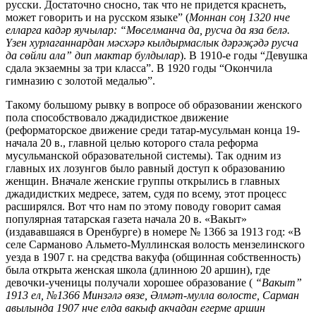
русски. Достаточно сносно, так что не придется краснеть,
может говорить и на русском языке” (
Моннан соң 1320 нче
елларга кадәр яучылар: “Мөселманча да, русча да яза белә.
Үзен хурлаганнардан мәсхәрә кылдырмаслык дәрәҗәдә русча
да сөйли ала” дип мактар булдылар
). В 1910-е годы “Девушка
сдала экзаемны за три класса”. В 1920 годы “Окончила
гимназию с золотой медалью”.
Такому большому рывку в вопросе об образовании женского
пола способствовало джадидисткое движение
(реформаторское движение среди татар-мусульман конца 19-
начала 20 в., главной целью которого стала реформа
мусульманской образовательной системы). Так одним из
главных их лозунгов было равный доступ к образованию
женщин. Вначале женские группы открылись в главных
джадидистких медресе, затем, судя по всему, этот процесс
расширялся. Вот что нам по этому поводу говорит самая
популярная татарская газета начала 20 в. «Вакыт»
(издававшаяся в Оренбурге) в номере № 1366 за 1913 год: «В
селе Сарманово Альмето-Муллинская волость мензелинского
уезда в 1907 г. на средства вакуфа (общинная собственность)
была открыта женская школа (длинною 20 аршин), где
девочки-ученицы получали хорошее образование (
“Вакыт”
1913 ел, №1366 Минзәлә өязе, Әлмәт-мулла волосте, Сарман
авылында 1907 нче елда вакыф акчадан егерме аршин