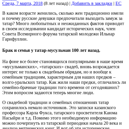
Среда, 7 марта, 2018
(8 лет назад)
|
Добавить в закладки
|
EC
В каком возрасте женились, сколько жен традиционно имели
и почему русские девушки предпочитали выходить замуж за
татар? Много любопытных и неожиданных фактов приводит
в своем исследовании кандидат исторических наук, член
Совета Всемирного форума татарской молодежи Ильнар
Гарифуллин.
Брак и семья у татар-мусульман 100 лет назад.
На фоне все более становящихся популярными в наше время
«мусульманских», «татарских» свадеб, вновь возрождается
интерес не только к свадебным обрядам, но и вообще к
семейным традициям, характерным для наших предков –
волго-уральских татар. Как жили наши предки, отличались ли
семейно-брачные традиции того времени от сегодняшних?
Этим вопросом задаются теперь многие люди.
О свадебной традиции и семейных отношениях татар
сохранилось немало источников. Это записки казанского
профессора Карла Фукса, татарского просветителя Каюма
Насыйри и т.д. Помимо этого необходимую информацию
можно почерпнуть из татарской периодики начала 20 века и
анализа метрических книг. И вот об эти исторические