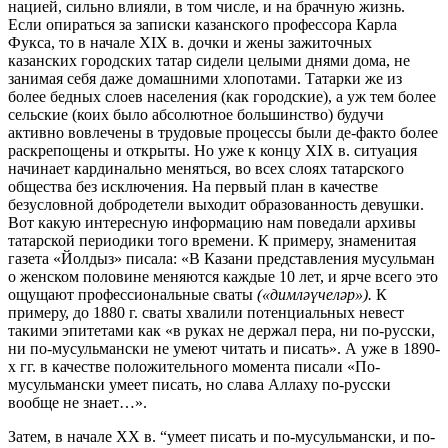
нацией, сильно влияли, в том числе, и на брачную жизнь.
Если опираться за записки казанского профессора Карла
Фукса, то в начале XIX в. дочки и жены зажиточных
казанских городских татар сидели целыми днями дома, не
занимая себя даже домашними хлопотами. Татарки же из
более бедных слоев населения (как городские), а уж тем более
сельские (коих было абсолютное большинство) будучи
активно вовлечены в трудовые процессы были де-факто более
раскрепощены и открыты. Но уже к концу XIX в. ситуация
начинает кардинально меняться, во всех слоях татарского
общества без исключения. На первый план в качестве
безусловной добродетели выходит образованность девушки.
Вот какую интересную информацию нам поведали архивы
татарской периодики того времени. К примеру, знаменитая
газета «Йолдыз» писала: «В Казани представления мусульман
о женском половине меняются каждые 10 лет, и ярче всего это
ощущают профессиональные сваты
(«дим
ләүчеләр
»
)
.
К
примеру, до 1880 г. сваты хвалили потенциальных невест
такими эпитетами как «в руках не держал пера, ни по-русски,
ни по-мусульмански не умеют читать и писать». А уже в 1890-
х гг. в качестве положительного момента писали «По-
мусульмански умеет писать, но слава Аллаху по-русски
вообще не знает…».
Затем, в начале XX в. “умеет писать и по-мусульмански, и по-