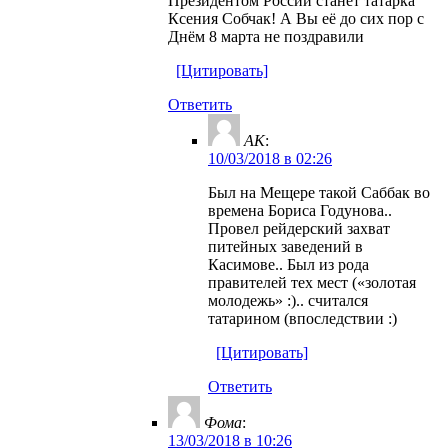
Президентом России станет татарка
Ксения Собчак! А Вы её до сих пор с
Днём 8 марта не поздравили
[Цитировать]
Ответить
AK
:
10/03/2018 в 02:26
Был на Мещере такой Саббак во
времена Бориса Годунова..
Провел рейдерский захват
питейных заведений в
Касимове.. Был из рода
правителей тех мест («золотая
молодежь» :).. считался
татарином (впоследствии :)
[Цитировать]
Ответить
Фома
:
13/03/2018 в 10:26