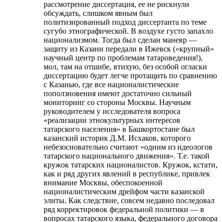
рассмотрение диссертация, ее не рискнули
обсуждать, слишком явным был
политизированный подход диссертанта по теме
сугубо этнографической. В воздухе густо запахло
национализмом. Тогда был сделан маневр —
защиту из Казани передали в Ижевск («крупный»
научный центр по проблемам татароведения!),
мол, там на отшибе, втихую, без особой огласки
диссертацию будет легче протащить по сравнению
с Казанью, где все националистические
поползновения имеют достаточно сильный
мониторинг со стороны Москвы. Научным
руководителем у исследователя вопроса
«реализации этнокультурных интересов
татарского населения» в Башкортостане был
казанский историк Д.М. Исхаков, которого
небезосновательно считают «одним из идеологов
татарского национального движения». Т.е. такой
кружок татарских националистов. Кружок, кстати,
как и ряд других явлений в республике, привлек
внимание Москвы, обеспокоенной
националистическим дрейфом части казанской
элиты. Как следствие, совсем недавно последовал
ряд корректировок федеральной политики — в
вопросах татарского языка, федерального договора