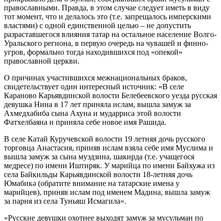
православными. Правда, в этом случае следует иметь в виду
тот момент, что и делалось это (т.е. запрещалось имперскими
властями) с одной единственной целью – не допустить
разраставшегося влияния татар на остальное население Волго-
Уральского региона, в первую очередь на чувашей и финно-
угров, формально тогда находившихся под «опекой»
православной церкви.
О причинах участившихся межнациональных браков,
свидетельствует один интересный источник: «В селе
Караново Карьявдинской волости Белебеевского уезда русская
девушка Нина в 17 лет приняла ислам, вышла замуж за
Ахмедхабиба сына Ахуна и мударриса этой волости
Фатхелбаяна и приняла себе новое имя Рашида.
В селе Катай Куручевской волости 19 летняя дочь русского
торговца Анастасия, приняв ислам взяла себе имя Муслима и
вышла замуж за сына муэдзина, шакирда (т.е. учащегося
медресе) по имени Иштиряк. У марийца по имени Байхужа из
села Байкильды Карьявдинской волости 18-летняя дочь
Юмабикә (обратите внимание на татарские имена у
марийцев), приняв ислам под именем Мадина, вышла замуж
за парня из села Туньяш Исмагила».
«Русские девушки охотнее выходят замуж за мусульман по