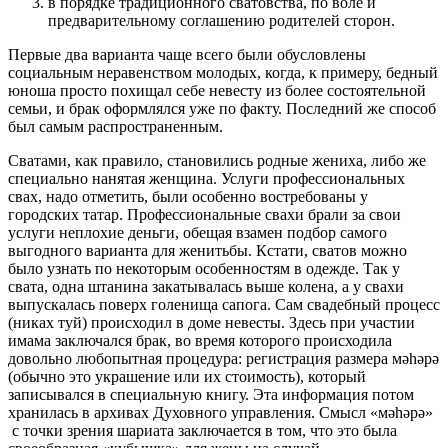
в порядке традиционного сватовства, по воле и
предварительному соглашению родителей сторон.
Первые два варианта чаще всего были обусловлены
социальным неравенством молодых, когда, к примеру, бедный
юноша просто похищал себе невесту из более состоятельной
семьи, и брак оформлялся уже по факту. Последний же способ
был самым распространенным.
Сватами, как правило, становились родные жениха, либо же
специально нанятая женщина. Услуги профессиональных
свах, надо отметить, были особенно востребованы у
городских татар. Профессиональные свахи брали за свои
услуги неплохие деньги, обещая взамен подбор самого
выгодного варианта для женитьбы. Кстати, сватов можно
было узнать по некоторым особенностям в одежде. Так у
свата, одна штанина закатывалась выше колена, а у свахи
выпускалась поверх голенища сапога. Сам свадебный процесс
(никах туй) происходил в доме невесты. Здесь при участии
имама заключался брак, во время которого происходила
довольно любопытная процедура: регистрация размера мәһәрә
(обычно это украшение или их стоимость), который
записывался в специальную книгу. Эта информация потом
хранилась в архивах Духовного управления. Смысл «мәһәрә»
с точки зрения шариата заключается в том, что это была