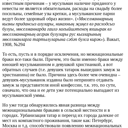
известным причинам – у мусульман наличие приданого у
невесты не является обязательным, расходы на свадьбу более
посильны, семейные узы крепки, а мусульманские парни
ведут более здоровый образ жизни». («
Мөселманнарның
кызны придансыз алулары, никахның җиңел вә расходсыз
булуы, мөселманнарда гаилә мәгыйшәтенең яхшырак вә
мөселманнарның аеграк булулары рус кызларының
мөселманларга тартылуларына сәбәп булса кирәк»
). Вакыт,
1908, №294
То есть, пусть и в порядке исключения, но межнациональные
браки все-таки были. Причем, это были именно браки между
юношей мусульманином и девушкой христианкой, а вот
обратных случаев (т.е. девушек татарок вышедших замуж за
христианина) не было. Причина здесь более чем очевидна –
девушек-мусульманок издавна было непринято отдавать
замуж за представителя иной конфессии, т.к. это, по сути,
означало, что она и ее дети уже потенциально выпадают из
мусульманской уммы.
Но уже тогда обнаружились явная разница между
межнациональными браками в сельской местности и в
городах. Урбанизация татар и переезд их города далекие от
мест их компактного проживания, такие как: Петербург,
Москва и т.д. способствовали появлению межнациональных