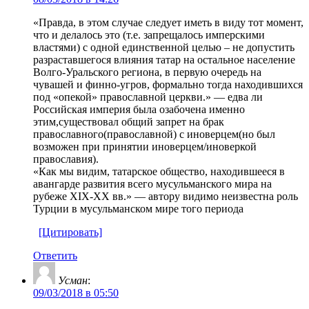
«Правда, в этом случае следует иметь в виду тот момент,
что и делалось это (т.е. запрещалось имперскими
властями) с одной единственной целью – не допустить
разраставшегося влияния татар на остальное население
Волго-Уральского региона, в первую очередь на
чувашей и финно-угров, формально тогда находившихся
под «опекой» православной церкви.» — едва ли
Российская империя была озабочена именно
этим,существовал общий запрет на брак
православного(православной) с иноверцем(но был
возможен при принятии иноверцем/иноверкой
православия).
«Как мы видим, татарское общество, находившееся в
авангарде развития всего мусульманского мира на
рубеже XIX-XX вв.» — автору видимо неизвестна роль
Турции в мусульманском мире того периода
[Цитировать]
Ответить
Усман
:
09/03/2018 в 05:50