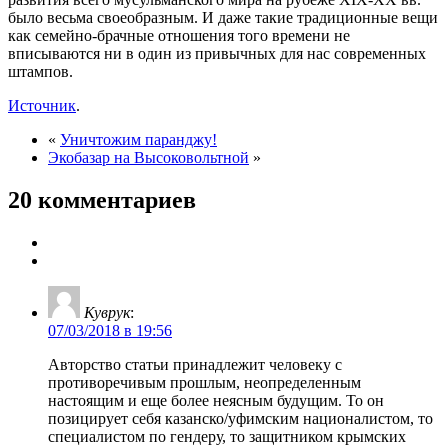
было весьма своеобразным. И даже такие традиционные вещи
как семейно-брачные отношения того времени не
вписываются ни в один из привычных для нас современных
штампов.
Источник
.
«
Уничтожим паранджу!
Экобазар на Высоковольтной
»
20 комментариев
Куврук
:
07/03/2018 в 19:56
Авторство статьи принадлежит человеку с
противоречивым прошлым, неопределенным
настоящим и еще более неясным будущим. То он
позицирует себя казанско/уфимским националистом, то
специалистом по гендеру, то защитником крымских