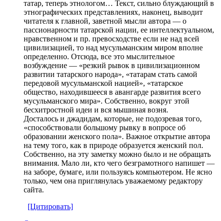
татар, теперь этнологом… Текст, сильно блуждающий в
этнографических представлениях, наконец, выводит
читателя к главной, заветной мысли автора — о
пассионарности татарской нации, ее интеллектуальном,
нравственном и пр. превосходстве если не над всей
цивилизацией, то над мусульманским миром вполне
определенно. Отсюда, все это мыслительное
возбуждение — «резкий рывок в цивилизационном
развитии татарского народа», «татарам стать самой
передовой мусульманской нацией», «татарское
общество, находившееся в авангарде развития всего
мусульманского мира». Собственно, вокруг этой
бесхитростной идеи и вся мышиная возня.
Досталось и джадидам, которые, не подозревая того,
«способствовали большому рывку в вопросе об
образовании женского пола». Важное открытие автора
на тему того, как в природе образуется женский пол.
Собственно, на эту заметку можно было и не обращать
внимания. Мало ли, кто чего безграмотного напишет —
на заборе, бумаге, или пользуясь компьютером. Не ясно
только, чем она приглянулась уважаемому редактору
сайта.
[Цитировать]