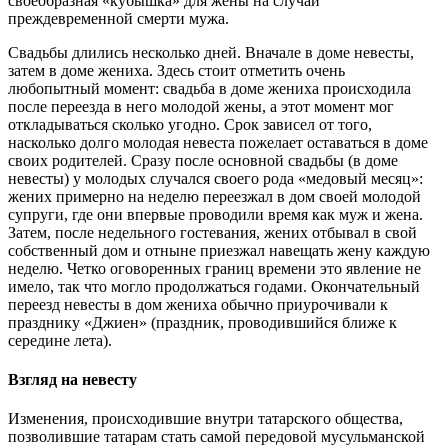
своеобразная «кубышка» для жены на случай
преждевременной смерти мужа.
Свадьбы длились несколько дней. Вначале в доме невесты,
затем в доме жениха. Здесь стоит отметить очень
любопытный момент: свадьба в доме жениха происходила
после переезда в него молодой жены, а этот момент мог
откладываться сколько угодно. Срок зависел от того,
насколько долго молодая невеста пожелает оставаться в доме
своих родителей. Сразу после основной свадьбы (в доме
невесты) у молодых случался своего рода «медовый месяц»:
жених примерно на неделю переезжал в дом своей молодой
супруги, где они впервые проводили время как муж и жена.
Затем, после недельного гостевания, жених отбывал в свой
собственный дом и отныне приезжал навещать жену каждую
неделю. Четко оговоренных границ времени это явление не
имело, так что могло продолжаться годами. Окончательный
переезд невесты в дом жениха обычно приурочивали к
празднику «Джиен» (праздник, проводившийся ближе к
середине лета).
Взгляд на невесту
Изменения, происходившие внутри татарского общества,
позволившие татарам стать самой передовой мусульманской