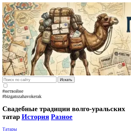
Искать
#нетвойне
#bizgatozahavokerak
Свадебные традиции волго-уральских
татар
История
Разное
Татары