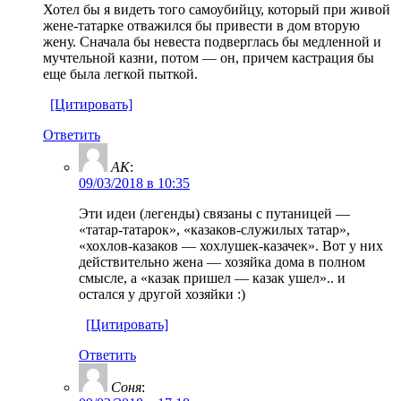
Хотел бы я видеть того самоубийцу, который при живой
жене-татарке отважился бы привести в дом вторую
жену. Сначала бы невеста подверглась бы медленной и
мучтельной казни, потом — он, причем кастрация бы
еще была легкой пыткой.
[Цитировать]
Ответить
AK
:
09/03/2018 в 10:35
Эти идеи (легенды) связаны с путаницей —
«татар-татарок», «казаков-служилых татар»,
«хохлов-казаков — хохлушек-казачек». Вот у них
действительно жена — хозяйка дома в полном
смысле, а «казак пришел — казак ушел».. и
остался у другой хозяйки :)
[Цитировать]
Ответить
Соня
: