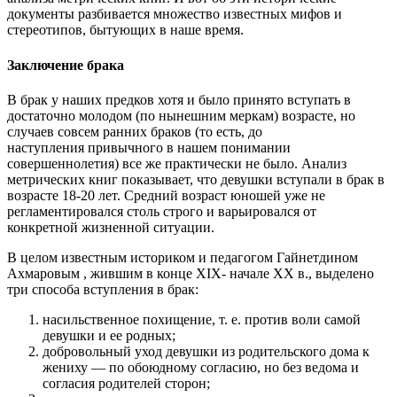
документы разбивается множество известных мифов и
стереотипов, бытующих в наше время.
Заключение брака
В брак у наших предков хотя и было принято вступать в
достаточно молодом (по нынешним меркам) возрасте, но
случаев совсем ранних браков (то есть, до
наступления привычного в нашем понимании
совершеннолетия) все же практически не было. Анализ
метрических книг показывает, что девушки вступали в брак в
возрасте 18-20 лет. Средний возраст юношей уже не
регламентировался столь строго и варьировался от
конкретной жизненной ситуации.
В целом известным историком и педагогом Гайнетдином
Ахмаровым , жившим в конце XIX- начале XX в., выделено
три способа вступления в брак:
насильственное похищение, т. е. против воли самой
девушки и ее родных;
добровольный уход девушки из родительского дома к
жениху — по обоюдному согласию, но без ведома и
согласия родителей сторон;