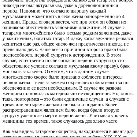
никогда не был актуальным, даже в дореволюционный
период. Напомню, что согласно шариату каждый
мусульманин может взять в себе жены одновременно до 4
женщин. Правда оговаривается, что при этом он обязан их
одинаково обеспечивать условиями для жизни. В случае с
татарами многожёнство было весьма редким явлением, даже
у зажиточных, богатых татар. И даже, когда мужчина решался
жениться еще раз, общее число жен практически никогда не
превышало двух. Чаще всего причиной второго брака была
неспособность первой супруги к деторождению. В этом
случае, естественно после согласия первой супруги (а это
обязательное условие согласно мусульманскому праву), брак
мог быть заключен. Отметим, что в данном случае
многоженство скорее было призвано соблюсти интересы
первой жены – ведь за мужем сохранялись обязательства по
обеспечению ее всем необходимым. В случае же развода
женщина становилась материально незащищенной. Но, опять-
таки, повторимся – это были единичные случаи, а случаев с
тремя или четырьмя женами не было и подавно. Более
распространенным явлением было, когда брали вторую
супругу уже после смерти первой жены. Учитывая уровень
медицины тех времен, такое случалось довольно часто.
Как мы видим, татарское общество, находившееся в авангарде
развития всего мусульманского мира на рубеже XIX-XX вв.