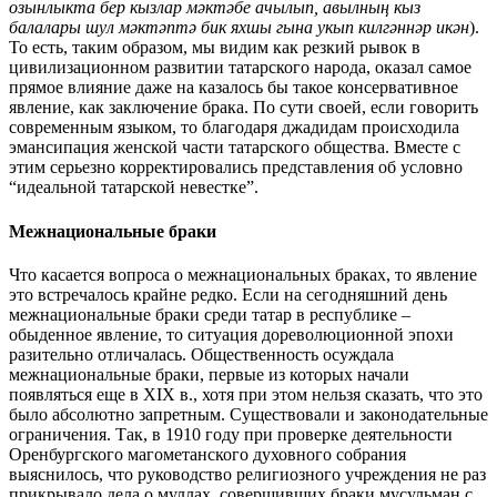
озынлыкта бер кызлар мәктәбе ачылып, авылның кыз
балалары шул мәктәптә бик яхшы гына укып килгәннәр икән
).
То есть, таким образом, мы видим как резкий рывок в
цивилизационном развитии татарского народа, оказал самое
прямое влияние даже на казалось бы такое консервативное
явление, как заключение брака. По сути своей, если говорить
современным языком, то благодаря джадидам происходила
эмансипация женской части татарского общества. Вместе с
этим серьезно корректировались представления об условно
“идеальной татарской невестке”.
Межнациональные браки
Что касается вопроса о межнациональных браках, то явление
это встречалось крайне редко. Если на сегодняшний день
межнациональные браки среди татар в республике –
обыденное явление, то ситуация дореволюционной эпохи
разительно отличалась. Общественность осуждала
межнациональные браки, первые из которых начали
появляться еще в XIX в., хотя при этом нельзя сказать, что это
было абсолютно запретным. Существовали и законодательные
ограничения. Так, в 1910 году при проверке деятельности
Оренбургского магометанского духовного собрания
выяснилось, что руководство религиозного учреждения не раз
прикрывало дела о муллах, совершивших браки мусульман с