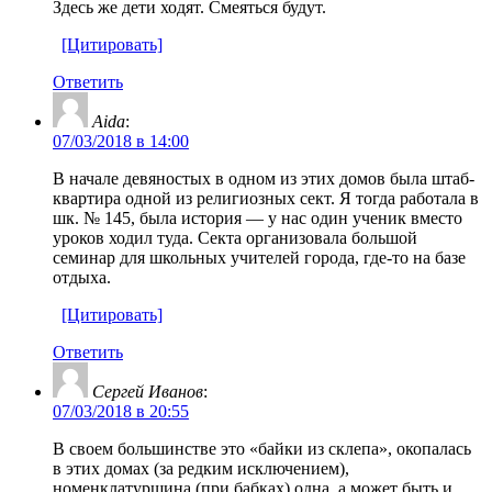
Здесь же дети ходят. Смеяться будут.
[Цитировать]
Ответить
Aida
:
07/03/2018 в 14:00
В начале девяностых в одном из этих домов была штаб-
квартира одной из религиозных сект. Я тогда работала в
шк. № 145, была история — у нас один ученик вместо
уроков ходил туда. Секта организовала большой
семинар для школьных учителей города, где-то на базе
отдыха.
[Цитировать]
Ответить
Сергей Иванов
:
07/03/2018 в 20:55
В своем большинстве это «байки из склепа», окопалась
в этих домах (за редким исключением),
номенклатурщина (при бабках) одна, а может быть и