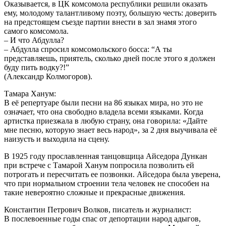
Оказывается, в ЦК комсомола республики решили оказать
ему, молодому талантливому поэту, большую честь: доверить
на предстоящем съезде партии внести в зал знамя этого
самого комсомола.
– И что Абдулла?
– Абдулла спросил комсомольского босса: “А ты
представляешь, приятель, сколько дней после этого я должен
буду пить водку?!”
(Александр Колмогоров).
Тамара Ханум:
В её репертуаре были песни на 86 языках мира, но это не
означает, что она свободно владела всеми языками. Когда
артистка приезжала в любую страну, она говорила: «Дайте
мне песню, которую знает весь народ», за 2 дня выучивала её
наизусть и выходила на сцену.
В 1925 году прославленная танцовщица Айседора Дункан
при встрече с Тамарой Ханум попросила позволить ей
потрогать и пересчитать ее позвонки. Айседора была уверена,
что при нормальном строении тела человек не способен на
такие невероятно сложные и прекрасные движения.
Константин Петрович Волков, писатель и журналист:
В послевоенные годы спас от депортации народ адыгов,