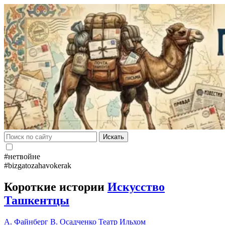
Искать
#нетвойне
#bizgatozahavokerak
Короткие истории
Искусство
Ташкентцы
А. Файнберг
В. Осадченко
Театр Ильхом