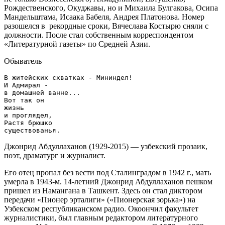
Рождественского, Окуджавы, но и Михаила Булгакова, Осипа
Мандельштама, Исаака Бабеля, Андрея Платонова. Номер
разошелся в рекордные сроки, Вячеслава Костырю сняли с
должности. После стал собственным корреспондентом
«Литературной газеты» по Средней Азии.
Обыватель
В житейских схватках - Мининдел!

И Адмирал -

в домашней ванне...

Вот так он

жизнь

и проглядел,

Растя брюшко

Джонрид Абдуллаханов (1929-2015) — узбекский прозаик,
поэт, драматург и журналист.
Его отец пропал без вести под Сталинградом в 1942 г., мать
умерла в 1943-м. 14-летний Джонрид Абдуллаханов пешком
пришел из Намангана в Ташкент. Здесь он стал диктором
передачи «Пионер эрталиги» («Пионерская зорька») на
Узбекском республиканском радио. Окоончил факультет
журналистики, был главным редактором литературного