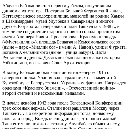
Абдулла Бабаханов стал первым узбеком, получившим
диплом архитектора. Построил Большой Ферганский канал,
Каттакурганское водохранилище, мавзолей на родине Хамзы
в Шахимардане, музей Улугбека в Самарканде и многое
другое. Разработал генеральный план Ташкента в 1938 г., в
том числе соединение старого и нового города проспектом
имени Алишера Навои. Проектировал Красную площадь
(«Мустакиллик»), площадь Бешагач и Комсомольское озеро
(ныне – парк «Миллий бог» имени А. Навои), улицы Фурката,
Богдана Хмельницкого (ныне – улица Бабура), Шота
Руставели и других. Десять лет был главным архитектором
Узбекистана, возглавлял Союз Архитекторов.
В войну Бабаханов был капитаном-инженером 191-го
саперного полка. Участвовал в сражениях на знаменитой
Курской дуге, Белорусском и Украинском фронтах. Награжден
орденами «Красного Знамени», «Отечественной войны»
второй степени и несколькими медалями.
В начале декабря 1943 года после Тегеранской Конференции
трех союзных держав, Сталин возвращался в Москву через
Ташкент… По секретной информации тогда, ночью ему
показали город. Вождь очень удивился, что одноэтажный
Ташкент мало похож на столицу. Ахунбабаев объяснил ему,
что сейчас все архитекторы на войне. Сталин, подумав,