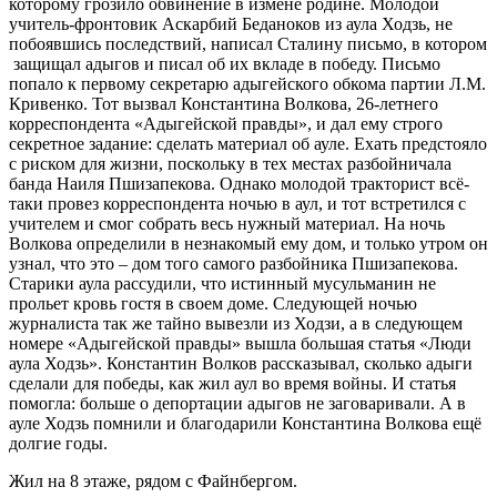
которому грозило обвинение в измене родине. Молодой
учитель-фронтовик Аскарбий Беданоков из аула Ходзь, не
побоявшись последствий, написал Сталину письмо, в котором
защищал адыгов и писал об их вкладе в победу. Письмо
попало к первому секретарю адыгейского обкома партии Л.М.
Кривенко. Тот вызвал Константина Волкова, 26-летнего
корреспондента «Адыгейской правды», и дал ему строго
секретное задание: сделать материал об ауле. Ехать предстояло
с риском для жизни, поскольку в тех местах разбойничала
банда Наиля Пшизапекова. Однако молодой тракторист всё-
таки провез корреспондента ночью в аул, и тот встретился с
учителем и смог собрать весь нужный материал. На ночь
Волкова определили в незнакомый ему дом, и только утром он
узнал, что это – дом того самого разбойника Пшизапекова.
Старики аула рассудили, что истинный мусульманин не
прольет кровь гостя в своем доме. Следующей ночью
журналиста так же тайно вывезли из Ходзи, а в следующем
номере «Адыгейской правды» вышла большая статья «Люди
аула Ходзь». Константин Волков рассказывал, сколько адыги
сделали для победы, как жил аул во время войны. И статья
помогла: больше о депортации адыгов не заговаривали. А в
ауле Ходзь помнили и благодарили Константина Волкова ещё
долгие годы.
Жил на 8 этаже, рядом с Файнбергом.