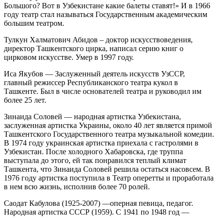
Большого? Вот в Узбекистане какие балеты ставят!» И в 1966
году театр стал называться Государственным академическим
большим театром.
Тулкун Халматович Абидов – доктор искусствоведения,
директор Ташкентского цирка, написал серию книг о
цирковом искусстве. Умер в 1997 году.
Иса Якубов — Заслуженный деятель искусств УзССР,
главный режиссер Республиканского театра кукол в
Ташкенте. Был в числе основателей театра и руководил им
более 25 лет.
Зинаида Соловей — народная артистка Узбекистана,
заслуженная артистка Украины, около 40 лет является примой
Ташкентского Государственного театра музыкальной комедии.
В 1974 году украинская артистка приехала с гастролями в
Узбекистан. После холодного Хабаровска, где труппа
выступала до этого, ей так понравился теплый климат
Ташкента, что Зинаида Соловей решила остаться насовсем. В
1976 году артистка поступила в Театр оперетты и проработала
в нем всю жизнь, исполнив более 70 ролей.
Саодат Кабулова (1925-2007) —оперная певица, педагог.
Народная артистка СССР (1959). С 1941 по 1948 год —