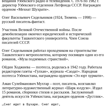
вещания Узбекского радио и телевидения. С 1976 по 1982 г.
директор Узбекского отделения Литфонда СССР. Награжден
орденом «Мехнат Шухрати».
Олег Васильевич Сидельников (1924, Тюмень — 1998) —
русский писатель-фантаст.
Участник Великой Отечественной войны. После
демобилизации окончил юридический и исторический
факультеты Ташкентского университета. Член Союза
писателей СССР.
Олег Сидельников работал проходчиком на строительстве
Ташкентского метрополитена, которому посвящен один из его
романов, «Муза подземных странствий».
Ойдин Ходжиева — поэтесса, родилась в 1942 году. Работала
редактором газеты «Гулхан», журнала «Саодат». Народная
поэтесса Узбекистана, награждена орденом «Эл юрт хурмати».
Аман Сулейманович Мухтар – поэт, писатель, возглавлял
литературно-художественный журнал «Шарк юлдузи». Издал
15 романов, сборники стихов и рассказов. Заслуженный
деятель искусств Узбекистана, награжден орденом «Дустлик».
…Снег идет в Бухаре. Снег идет,
