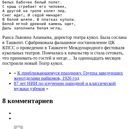
Белых бабочек белый полет.

С крыш сгребает его человек,

А другой на тропе колет лед.

Снег идет… И седой минарет

В белой шляпе. В платках купола.

Белой мглой древний камень одет,

Раиса Львовна Ананьева, директор театра кукол. Была сослана
в Ташкент. Сфабриковала фальшивое постановление ЦК
КПСС о проведении в Ташкенте Международного фестиваля
кукольных театров. Помчалась к начальству и стала сетовать,
что принимать-то гостей и негде… За одиннадцать месяцев
построили новый Театр кукол.
«
К приближающемуся празднику. Группа заведующих
женотделами райкомов, 1926 год
87 лет НИИ по изучению народной и классической
музыки узбеков
»
8 комментариев