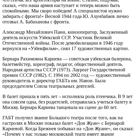
сказал, «что наша армия наступает и теперь можно быть
спокойными. Мы скоро победим! А специалистов нужно
забирать с фронта!» Весной 1944 года Ю. Ахунбабаев лично
отозвал А. Бабаханова с фронта.
Александр Михайлович Панн, кинооператор, Заслуженный
деятель искусств Узбекской ССР. Участник Великой
Отечественной войны. После демобилизации в 1946 году
вернулся на «Узбекфильм», снял 17 художественных картин.
Бернара Рахимовна Кариева — советская узбекская балерина,
балетмейстер, хореограф, педагог, общественный деятель.
Народная артистка СССР (1973). Лауреат Государственной
премии СССР (1982). С 1994 по 2002 год — художественный
руководитель и директор ГАБТа им. Навои. Была
председателем Союза театральных деятелей.
В балет пришла в пять лет – исполняла роль птенчика. В 9 лет
она совсем одна, без родителей, отправилась учиться балету в
Москву. Бернара Кариева танцевала на сцене до 60 лет.
ГАБТ получил звание Большого театра после того, как на
гастролях в Москве показал балет «Дон Жуан» с Бернарой
Кариевой. Когда Брежнев побывал на «Дон Жуане», он сказал:
«Почему у нас только московский театр имеет звание