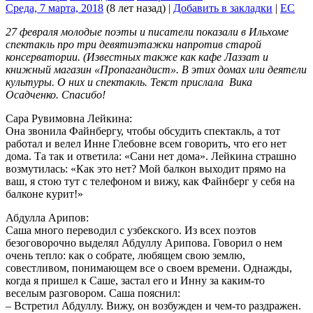
Среда, 7 марта, 2018
(8 лет назад)
|
Добавить в закладки
|
EC
27 февраля молодые поэты и писатели показали в Ильхоме
спектакль про три девятиэтажки напротив старой
консерватории. (Известных также как кафе Лаззат и
книжный магазин «Пропагандист». В этих домах или деятели
культуры. О них и спектакль. Текст прислала Вика
Осадченко. Спасибо!
Сара Рувимовна Лейкина:
Она звонила Файнбергу, чтобы обсудить спектакль, а тот
работал и велел Инне Глебовне всем говорить, что его нет
дома. Та так и ответила: «Сани нет дома». Лейкина страшно
возмутилась: «Как это нет? Мой балкон выходит прямо на
ваш, я стою тут с телефоном и вижу, как Файнберг у себя на
балконе курит!»
Абдулла Арипов:
Саша много переводил с узбекского. Из всех поэтов
безоговорочно выделял Абдуллу Арипова. Говорил о нем
очень тепло: как о собрате, любящем свою землю,
совестливом, понимающем все о своем времени. Однажды,
когда я пришел к Саше, застал его и Инну за каким-то
веселым разговором. Саша пояснил:
– Встретил Абдуллу. Вижу, он возбужден и чем-то раздражен.