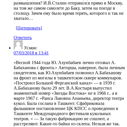
размышления? И.В.Сталин отправился прямо в Москву,
на том же самом самолете до Баку, затем на поезде в
столицу. Зачем ему было время терять, которого и так не
хватало…
[Цитировать]
Ответить
Усман
:
07/03/2018 в 13:41
«Весной 1944 года Ю. Ахунбабаев лично отозвал А.
Бабаханова с фронта.» Авторша, наверное, была личным
свидетелем, как Ю.Ахунбабаев позвонил А.Бабаханову
на фронт из могилы в ташкентском сквере коммунаров.
«Построил Большой Ферганский канал» — в 1939 г.
А.Бабаханову было 29 лет. В.А.Костыря выпустил
знаменитый номер «Звезды Востока» не в 1966 г.. а в
марте 1967 г. «Раиса Львовна Ананьева, директор театра
кукол. Была сослана в Ташкент. Сфабриковала
фальшивое постановление ЦК КПСС о проведении в
Ташкенте Международного фестиваля кукольных
театров. » — За такую фабрикацию не сошлют, а
расстреляют. Какие-то байки из склепа. Нельзя же так.