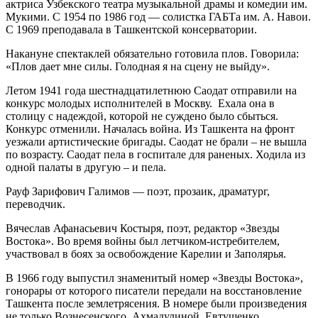
актриса Узбекского театра музыкальной драмы и комедии им.
Мукими. С 1954 по 1986 год — солистка ГАБТа им. А. Навои.
С 1969 преподавала в Ташкентской консерватории.
Накануне спектаклей обязательно готовила плов. Говорила:
«Плов дает мне силы. Голодная я на сцену не выйду».
Летом 1941 года шестнадцатилетнюю Саодат отправили на
конкурс молодых исполнителей в Москву. Ехала она в
столицу с надеждой, которой не суждено было сбыться.
Конкурс отменили. Началась война. Из Ташкента на фронт
уезжали артистические бригады. Саодат не брали – не вышла
по возрасту. Саодат пела в госпитале для раненых. Ходила из
одной палаты в другую – и пела.
Рауф Зарифович Галимов — поэт, прозаик, драматург,
переводчик.
Вячеслав Афанасьевич Костыря, поэт, редактор «Звезды
Востока». Во время войны был летчиком-истребителем,
участвовал в боях за освобождение Карелии и Заполярья.
В 1966 году выпустил знаменитый номер «Звезды Востока»,
гонорары от которого писатели передали на восстановление
Ташкента после землетрясения. В номере были произведения
не только Вознесенского, Ахмадулиной, Евтушенко,