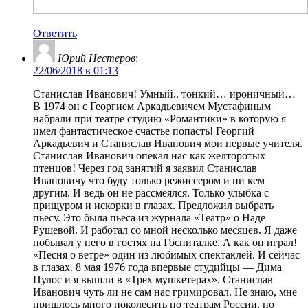
Ответить
Юрий Нестеров
:
22/06/2018 в 01:13
Станислав Иванович! Умный.. тонкий… ироничный…
В 1974 он с Георгием Аркадьевичем Мустафиным
набрали при театре студию «Романтики» в которую я
имел фантастическое счастье попасть! Георгий
Аркадьевич и Станислав Иванович мои первые учителя.
Станислав Иванович опекал нас как желторотых
птенцов! Через год занятий я заявил Станислав
Ивановичу что буду только режиссером и ни кем
другим. И ведь он не рассмеялся. Только улыбка с
прищуром и искорки в глазах. Предложил выбрать
пьесу. Это была пьеса из журнала «Театр» о Наде
Рушевой. И работал со мной несколько месяцев. Я даже
побывал у него в гостях на Госпиталке. А как он играл!
«Песня о ветре» один из любимых спектаклей. И сейчас
в глазах. 8 мая 1976 года впервые студийцы — Дима
Пулос и я вышли в «Трех мушкетерах». Станислав
Иванович чуть ли не сам нас гримировал. Не знаю, мне
пришлось много поколесить по театрам России, но