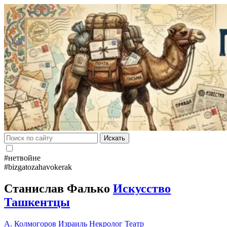
Искать
#нетвойне
#bizgatozahavokerak
Станислав Фалько
Искусство
Ташкентцы
А. Колмогоров
Израиль
Некролог
Театр