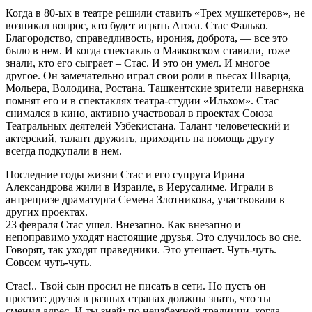
Когда в 80-ых в театре решили ставить «Трех мушкетеров», не
возникал вопрос, кто будет играть Атоса. Стас Фалько.
Благородство, справедливость, ирония, доброта, — все это
было в нем. И когда спектакль о Маяковском ставили, тоже
знали, кто его сыграет – Стас. И это он умел. И многое
другое. Он замечательно играл свои роли в пьесах Шварца,
Мольера, Володина, Ростана. Ташкентские зрители наверняка
помнят его и в спектаклях театра-студии «Ильхом». Стас
снимался в кино, активно участвовал в проектах Союза
Театральных деятелей Узбекистана. Талант человеческий и
актерский, талант дружить, приходить на помощь другу
всегда подкупали в нем.
Последние годы жизни Стас и его супруга Ирина
Александрова жили в Израиле, в Иерусалиме. Играли в
антрепризе драматурга Семена Злотникова, участвовали в
других проектах.
23 февраля Стас ушел. Внезапно. Как внезапно и
непоправимо уходят настоящие друзья. Это случилось во сне.
Говорят, так уходят праведники. Это утешает. Чуть-чуть.
Совсем чуть-чуть.
Стас!.. Твой сын просил не писать в сети. Но пусть он
простит: друзья в разных странах должны знать, что ты
сменил адрес. И ты знай: по неизбежной традиции, когда-