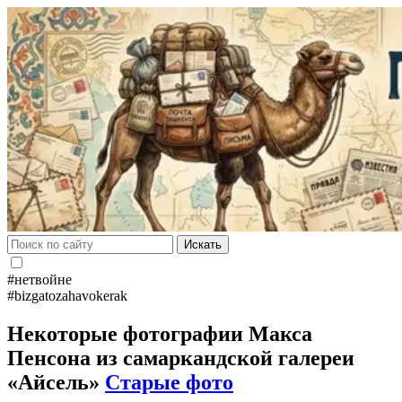
Искать
#нетвойне
#bizgatozahavokerak
Некоторые фотографии Макса
Пенсона из самаркандской галереи
«Айсель»
Старые фото