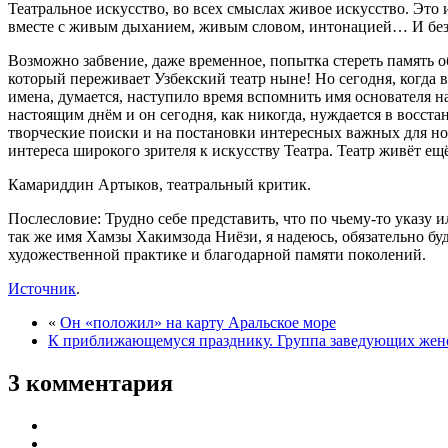
Театральное искусство, во всех смыслах живое искусство. Это 
вместе с живым дыханием, живым словом, интонацией… И без 
Возможно забвение, даже временное, попытка стереть память о
который переживает Узбекский театр ныне! Но сегодня, когда 
имена, думается, наступило время вспомнить имя основателя н
настоящим днём и он сегодня, как никогда, нуждается в восст
творческие поиски и на постановки интересных важных для н
интереса широкого зрителя к искусству Театра. Театр живёт е
Камариддин Артыков, театральный критик.
Послесловие: Трудно себе представить, что по чьему-то указ
так же имя Хамзы Хакимзода Ниёзи, я надеюсь, обязательно бу
художественной практике и благодарной памяти поколений.
Источник
.
«
Он «положил» на карту Аральское море
К приближающемуся празднику. Группа заведующих жено
3 комментария