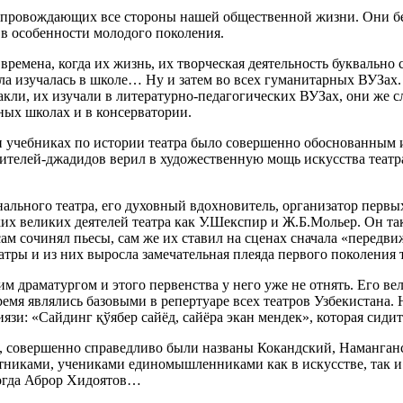
опровождающих все стороны нашей общественной жизни. Они без
 в особенности молодого поколения.
времена, когда их жизнь, их творческая деятельность буквальн
ачала изучалась в школе… Ну и затем во всех гуманитарных ВУЗах
акли, их изучали в литературно-педагогических ВУЗах, они ж
ных школах и в консерватории.
х и учебниках по истории театра было совершенно обоснованны
телей-джадидов верил в художественную мощь искусства театра, 
льного театра, его духовный вдохновитель, организатор первых
ких великих деятелей театра как У.Шекспир и Ж.Б.Мольер. Он т
 сам сочинял пьесы, сам же их ставил на сценах сначала «передв
атры и из них выросла замечательная плеяда первого поколения 
м драматургом и этого первенства у него уже не отнять. Его ве
мя являлись базовыми в репертуаре всех театров Узбекистана. 
зи: «Сайдинг қўябер сайёд, сайёра экан мендек», которая сидит
 совершенно справедливо были названы Кокандский, Наманганс
тниками, учениками единомышленниками как в искусстве, так и
огда Аброр Хидоятов…