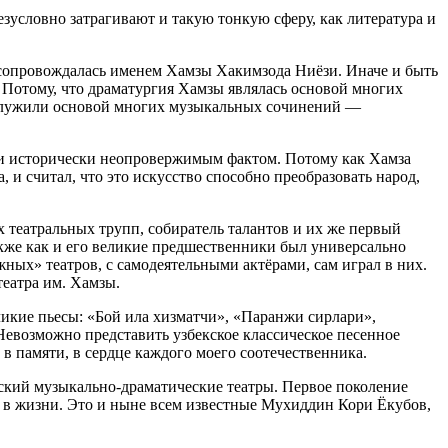
условно затрагивают и такую тонкую сферу, как литература и
о сопровождалась именем Хамзы Хакимзода Ниёзи. Иначе и быть
. Потому, что драматургия Хамзы являлась основой многих
е служили основой многих музыкальных сочинений —
м и исторически неопровержимым фактом. Потому как Хамза
и считал, что это искусство способно преобразовать народ,
 театральных трупп, собиратель талантов и их же первый
акже как и его великие предшественники был универсально
ижных» театров, с самодеятельными актёрами, сам играл в них.
театра им. Хамзы.
ликие пьесы: «Бой ила хизматчи», «Паранжи сирлари»,
Невозможно представить узбекское классическое песенное
 в памяти, в сердце каждого моего соотечественника.
кий музыкально-драматические театры. Первое поколение
 в жизни. Это и ныне всем известные Мухиддин Кори Ёкубов,