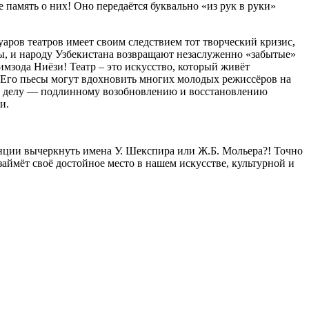
 память о них! Оно передаётся буквально «из рук в руки»
уаров театров имеет своим следствием тот творческий кризис,
ны, и народу Узбекистана возвращают незаслуженно «забытые»
мзода Ниёзи! Театр – это искусство, который живёт
. Его пьесы могут вдохновить многих молодых режиссёров на
му делу — подлинному возобновлению и восстановлению
и.
анции вычеркнуть имена У. Шекспира или Ж.Б. Мольера?! Точно
аймёт своё достойное место в нашем искусстве, культурной и