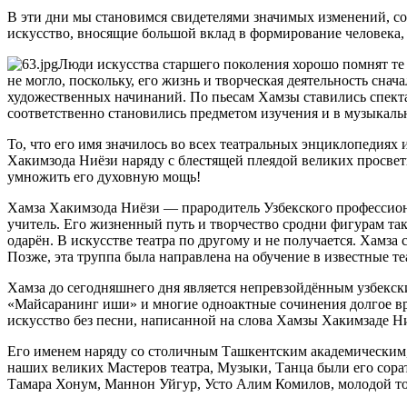
В эти дни мы становимся свидетелями значимых изменений, с
искусство, вносящие большой вклад в формирование человека,
Люди искусства старшего поколения хорошо помнят те 
не могло, поскольку, его жизнь и творческая деятельность сн
художественных начинаний. По пьесам Хамзы ставились спект
соответственно становились предметом изучения и в музыкаль
То, что его имя значилось во всех театральных энциклопедия
Хакимзода Ниёзи наряду с блестящей плеядой великих просвети
умножить его духовную мощь!
Хамза Хакимзода Ниёзи — прародитель Узбекского профессиона
учитель. Его жизненный путь и творчество сродни фигурам та
одарён. В искусстве театра по другому и не получается. Хамза
Позже, эта труппа была направлена на обучение в известные те
Хамза до сегодняшнего дня является непревзойдённым узбекски
«Майсаранинг иши» и многие одноактные сочинения долгое вре
искусство без песни, написанной на слова Хамзы Хакимзаде Ния
Его именем наряду со столичным Ташкентским академическим,
наших великих Мастеров театра, Музыки, Танца были его сора
Тамара Хонум, Маннон Уйгур, Усто Алим Комилов, молодой т