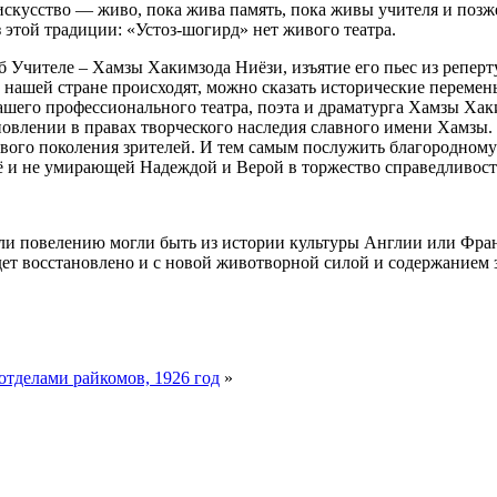
искусство — живо, пока жива память, пока живы учителя и позже
этой традиции: «Устоз-шогирд» нет живого театра.
б Учителе – Хамзы Хакимзода Ниёзи, изъятие его пьес из реперт
в нашей стране происходят, можно сказать исторические переме
ашего профессионального театра, поэта и драматурга Хамзы Хаки
ановлении в правах творческого наследия славного имени Хамзы
ового поколения зрителей. И тем самым послужить благородно
щё и не умирающей Надеждой и Верой в торжество справедливост
у или повелению могли быть из истории культуры Англии или Фр
дет восстановлено и с новой животворной силой и содержанием з
тделами райкомов, 1926 год
»