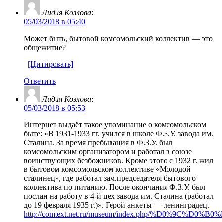
Лидия Козлова
:
05/03/2018 в 05:40
Может быть, бытовой комсомольский коллектив — это
общежитие?
[Цитировать]
Ответить
Лидия Козлова
:
05/03/2018 в 05:53
Интернет выдаёт такое упоминание о комсомольском
быте: «В 1931-1933 гг. учился в школе Ф.З.У. завода им.
Сталина. За время пребывания в Ф.З.У. был
комсомольским организатором и работал в союзе
воинствующих безбожников. Кроме этого с 1932 г. жил
в бытовом комсомольском коллективе «Молодой
сталинец», где работал зам.председателя бытового
коллектива по питанию. После окончания Ф.З.У. был
послан на работу в 4-й цех завода им. Сталина (работал
до 19 февраля 1935 г.)». Герой анкеты — ленинградец.
http://comtext.net.ru/museum/index.php/%