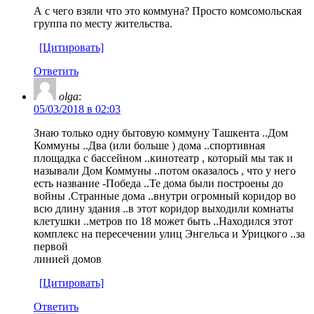
А с чего взяли что это коммуна? Просто комсомольская
группа по месту жительства.
[Цитировать]
Ответить
olga
:
05/03/2018 в 02:03
Знаю только одну бытовую коммуну Ташкента ..Дом
Коммуны ..Два (или больше ) дома ..спортивная
площадка с бассейном ..кинотеатр , который мы так и
называли Дом Коммуны ..потом оказалось , что у него
есть название -Победа ..Те дома были построены до
войны .Странные дома ..внутри огромный коридор во
всю длину здания ..в этот коридор выходили комнаты
клетушки ..метров по 18 может быть ..Находился этот
комплекс на пересечении улиц Энгельса и Урицкого ..за
первой
линией домов
[Цитировать]
Ответить