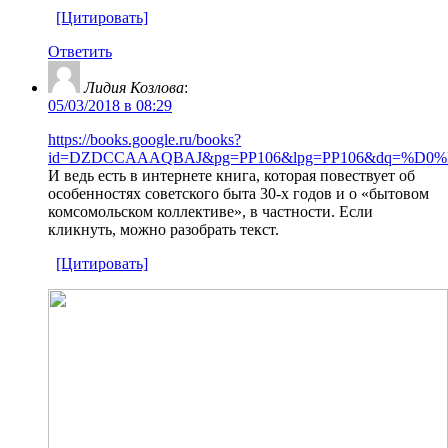
[Цитировать]
Ответить
Лидия Козлова
:
05/03/2018 в 08:29
https://books.google.ru/books?
id=DZDCCAAAQBAJ&pg=PP106&lpg=PP106&dq=
И ведь есть в интернете книга, которая повествует об
особенностях советского быта 30-х годов и о «бытовом
комсомольском коллективе», в частности. Если
кликнуть, можно разобрать текст.
[Цитировать]