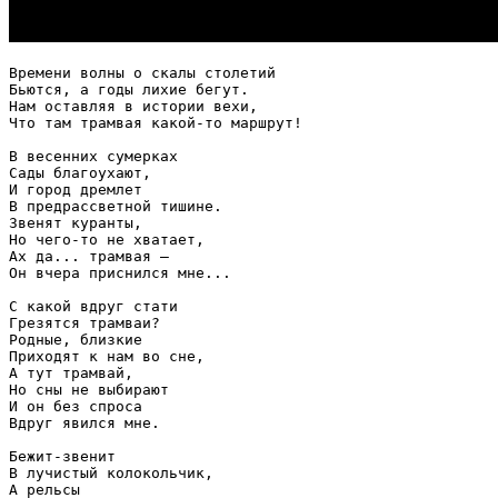
Времени волны о скалы столетий

Бьются, а годы лихие бегут.

Нам оставляя в истории вехи,

Что там трамвая какой-то маршрут!

В весенних сумерках

Сады благоухают,

И город дремлет

В предрассветной тишине.

Звенят куранты,

Но чего-то не хватает,

Ах да... трамвая —

Он вчера приснился мне...

С какой вдруг стати

Грезятся трамваи?

Родные, близкие

Приходят к нам во сне,

А тут трамвай,

Но сны не выбирают

И он без спроса

Вдруг явился мне.

Бежит-звенит

В лучистый колокольчик,

А рельсы
