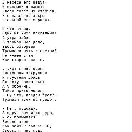
В небеса его ведут.

И всплыли в памяти

Слова газетных строчек,

Что навсегда закрыт

Стальной его маршрут.

И что вчера,

Один из них: последний!

С утра зайдя

В трамвайное депо,

Здесь завершил

Трамваев путь столетний —

Не нужен стал

Как старое пальто.

...Вот снова осень

Листопады закружила

И грустный дождь

По лету слезы льет.

А у обочины,

Такси притормозило:

- Ну что, поедем брат?.. —

Трамвай твой не придет.

- Нет, подожду,

А вдруг случится чудо,

И он примчится

Весело звеня.

Как зайчик солнечный,

Сверкая, ниоткуда
