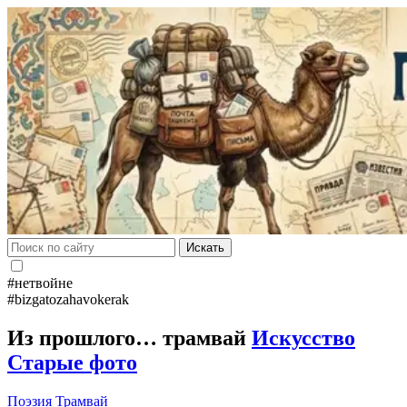
Искать
#нетвойне
#bizgatozahavokerak
Из прошлого… трамвай
Искусство
Старые фото
Поэзия
Трамвай