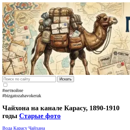
Искать
#нетвойне
#bizgatozahavokerak
Чайхона на канале Карасу, 1890-1910
годы
Старые фото
Вода
Карасу
Чайхана