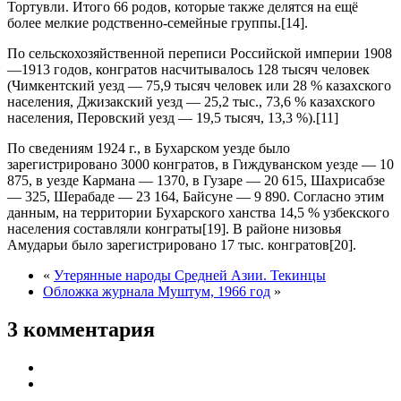
Тортувли. Итого 66 родов, которые также делятся на ещё
более мелкие родственно-семейные группы.[14].
По сельскохозяйственной переписи Российской империи 1908
—1913 годов, конгратов насчитывалось 128 тысяч человек
(Чимкентский уезд — 75,9 тысяч человек или 28 % казахского
населения, Джизакский уезд — 25,2 тыс., 73,6 % казахского
населения, Перовский уезд — 19,5 тысяч, 13,3 %).[11]
По сведениям 1924 г., в Бухарском уезде было
зарегистрировано 3000 конгратов, в Гиждуванском уезде — 10
875, в уезде Кармана — 1370, в Гузаре — 20 615, Шахрисабзе
— 325, Шерабаде — 23 164, Байсуне — 9 890. Согласно этим
данным, на территории Бухарского ханства 14,5 % узбекского
населения составляли конграты[19]. В районе низовья
Амударьи было зарегистрировано 17 тыс. конгратов[20].
«
Утерянные народы Средней Азии. Текинцы
Обложка журнала Муштум, 1966 год
»
3 комментария