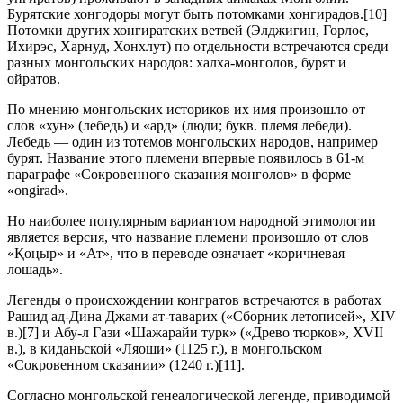
Бурятские хонгодоры могут быть потомками хонгирадов.[10]
Потомки других хонгиратских ветвей (Элджигин, Горлос,
Ихирэс, Харнуд, Хонхлут) по отдельности встречаются среди
разных монгольских народов: халха-монголов, бурят и
ойратов.
По мнению монгольских историков их имя произошло от
слов «хун» (лебедь) и «ард» (люди; букв. племя лебеди).
Лебедь — один из тотемов монгольских народов, например
бурят. Название этого племени впервые появилось в 61-м
параграфе «Сокровенного сказания монголов» в форме
«ongirad».
Но наиболее популярным вариантом народной этимологии
является версия, что название племени произошло от слов
«Қоңыр» и «Ат», что в переводе означает «коричневая
лошадь».
Легенды о происхождении конгратов встречаются в работах
Рашид ад-Дина Джами ат-таварих («Сборник летописей», XIV
в.)[7] и Абу-л Гази «Шажарайи турк» («Древо тюрков», XVII
в.), в киданьской «Ляоши» (1125 г.), в монгольском
«Сокровенном сказании» (1240 г.)[11].
Согласно монгольской генеалогической легенде, приводимой