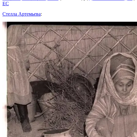
EC
Стелла Артемьева
: