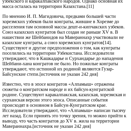
узбекского и каракалпакского народов. Однако основная их
масса осталась на территории Казахстана.[11]
По мнению И. П. Магидовича, предками большей части
хорезмских узбеков были конграты, жившие в Хорезме до
расселения там основной массы дешт-и-кипчакских узбеков.
Союз казахских кунгратов был создан не раньше XV в. В
нашествии же Шейбанидов на Мавераннахр участвовали не
казахские кунграты, а союз хорезмских кунгратов[14].
Существуют и другие предположения о том, как кунграты
поселились на территории Узбекистана. Исследователи
утверждают, что в Кашкадарье и Сурхандарье до нападения
Шейбани-хана конгратов не было. Но пожилые конграты
утверждают, что истинной их родиной являются Гузар-
Байсунские степи.[источник не указан 242 дня]
Известно, что в эпосе конгратов «Алпамыш» отражены
сюжеты о конгратском народе и их байсун-кунгратской
родине. Существуют каракалпакская, казахская, хорезмская и
сурханская версии этого эпоса. Описанные события
происходят в основном в Байсун-Кунгратском крае.
Исследователи утверждают, что «Алпамыш» написан тысячу
лет назад. Если принять это точку зрения, то можно прийти к
выводу, что часть конгратов до XV в. жила на территории
Мавераннахра.[источник не указан 242 дня]