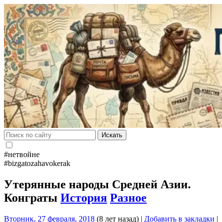
Искать
#нетвойне
#bizgatozahavokerak
Утерянные народы Средней Азии.
Конграты
История
Разное
Вторник, 27 февраля, 2018
(8 лет назад)
|
Добавить в закладки
|