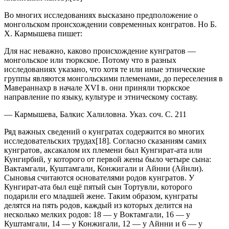
Во многих исследованиях высказано предположение о
монгольском происхождении современных конгратов. Но Б.
X. Кармышева пишет:
Для нас неважно, каково происхождение кунгратов —
монгольское или тюркское. Потому что в разных
исследованиях указано, что хотя те или иные этнические
группы являются монгольскими племенами, до переселения в
Мавераннахр в начале XVI в. они приняли тюркское
направление по языку, культуре и этническому составу.
— Кармышева, Балкис Халиловна. Указ. соч. С. 211
Ряд важных сведений о кунгратах содержится во многих
исследовательских трудах[18]. Согласно сказаниям самих
кунгратов, аксакалом их племени был Кунгират-ата или
Кунгирбий, у которого от первой жены было четыре сына:
Вактамгали, Куштамгали, Конжигали и Айнни (Айнли).
Сыновья считаются основателями родов кунгратов. У
Кунгират-ата был ещё пятый сын Тортувли, которого
подарили его младшей жене. Таким образом, кунграты
делятся на пять родов, каждый из которых делится на
несколько мелких родов: 18 — у Воктамгали, 16 — у
Куштамгали, 14 — у Конжигали, 12 — у Айнни и 6 — у