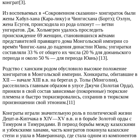
конграт[3].
Из воспеваемых в «Сокровенном сказании» хонгираток были
жены Хабул-хана (Кара-лику) и Чингисхана (Бортэ); Оэлун,
жена Есугея, происходила из рода олхонут — ветви
унгиратов. Дж. Хольмгрен удалось проследить
происхождение 69 женщин, становившихся жёнами
представителей правящего дома Монгольской империи со
времён Чингис-хана до падения династии Юань; унгиратки
составляли 33 % от общего их числа (20 % для доюаньского
периода и около 50 % — для периода Юань) [13].
Родство с ханским родом обусловило высокое положение
хонгиратов в Монгольской империи. Хонкираты, обитавшие в
XII — начале XIII в.в. на берегах р. Толы (Монголия),
расселились главным образом в улусе Джучи (Золотая Орда),
приняли в свой состав зависимые (покоренные) тюркские
племена и быстро тюркизировались, сохранив в тюркском
произношении свой этноним.[11]
Конграты играли значительную роль в политической жизни
Дешт-и-Кипчака в XIV—XV в.в. и в борьбе Золотой орды с
Тимуром и Тимуридами. В период борьбы между казахскими
и узбекскими ханами, часть конгратов покинула казахские
степи и ушла в Мавераннахр, где стала одним из компонентов