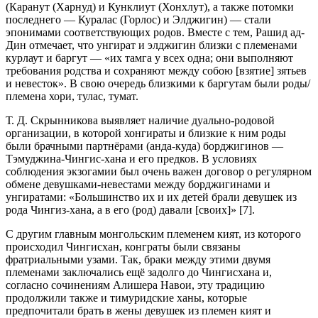
(Каранут (Харнуд) и Кунклиут (Хонхлут), а также потомки
последнего — Куралас (Горлос) и Элджигин) — стали
эпонимами соответствующих родов. Вместе с тем, Рашид ад-
Дин отмечает, что унгират и элджигин близки с племенами
курлаут и баргут — «их тамга у всех одна; они выполняют
требования родства и сохраняют между собою [взятие] зятьев
и невесток». В свою очередь близкими к баргутам были роды/
племена хори, тулас, тумат.
Т. Д. Скрынникова выявляет наличие дуально-родовой
организации, в которой хонгираты и близкие к ним роды
были брачными партнёрами (анда-куда) борджигинов —
Тэмуджина-Чингис-хана и его предков. В условиях
соблюдения экзогамии был очень важен договор о регулярном
обмене девушками-невестами между борджигинами и
унгиратами: «Большинство их и их детей брали девушек из
рода Чингиз-хана, а в его (род) давали [своих]» [7].
С другим главным монгольским племенем кият, из которого
происходил Чингисхан, конграты были связаны
фратриальными узами. Так, браки между этими двумя
племенами заключались ещё задолго до Чингисхана и,
согласно сочинениям Алишера Навои, эту традицию
продолжили также и тимуридские ханы, которые
предпочитали брать в жены девушек из племен кият и