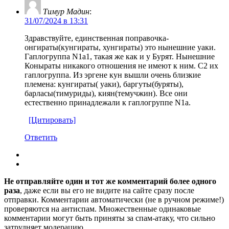
Тимур Мадин
:
31/07/2024 в 13:31
Здравствуйте, единственная поправочка-
онгираты(кунгираты, хунгираты) это нынешние уаки.
Гаплогруппа N1a1, такая же как и у Бурят. Нынешние
Коныраты никакого отношения не имеют к ним. С2 их
гаплогруппа. Из эргене кун вышли очень близкие
племена: кунгираты( уаки), баргуты(буряты),
барласы(тимуриды), киян(темучжин). Все они
естественно принадлежали к гаплогруппе N1a.
[Цитировать]
Ответить
Не отправляйте один и тот же комментарий более одного
раза
, даже если вы его не видите на сайте сразу после
отправки. Комментарии автоматически (не в ручном режиме!)
проверяются на антиспам. Множественные одинаковые
комментарии могут быть приняты за спам-атаку, что сильно
затрудняет модерацию.