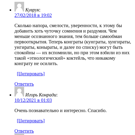
Куврук
:
27/02/2018 в 19:02
Сколько напора, смелости, уверенности, к этому бы
добавить хоть чуточку сомнения и раздумия. Чем
меньше осознанного знания, тем больше самообман
первооткрытия. Теперь конграты (кунграты, хунгираты,
унгираты, коныраты, и далее по списку) могут быть
спокойны — их вспомнили, но при этом взбили из них
такой «этнологический» коктейль, что никакому
конграту не осилить.
[Цитировать]
Ответить
Игорь Конради
:
10/12/2021 в 01:03
Очень познавательно и интересно. Спасибо.
[Цитировать]
Ответить