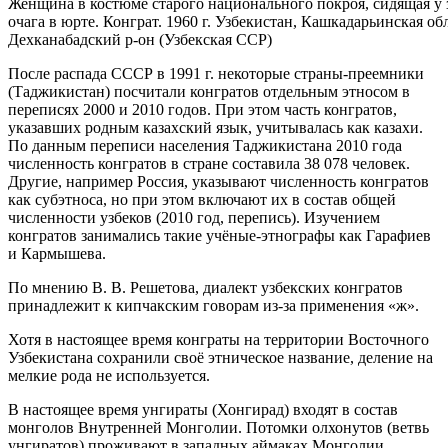
Женщина в костюме старого национального покроя, сидящая у 
очага в юрте. Конграт. 1960 г. Узбекистан, Кашкадарьинская обл
Дехканабадский р-он (Узбекская ССР)
После распада СССР в 1991 г. некоторые страны-преемники
(Таджикистан) посчитали конгратов отдельным этносом в
переписях 2000 и 2010 годов. При этом часть конгратов,
указавших родным казахский язык, учитывалась как казахи.
По данным переписи населения Таджикистана 2010 года
численность конгратов в стране составила 38 078 человек.
Другие, например Россия, указывают численность конгратов
как субэтноса, но при этом включают их в состав общей
численности узбеков (2010 год, перепись). Изучением
конгратов занимались такие учёные-этнографы как Гарафиев
и Кармышева.
По мнению В. В. Решетова, диалект узбекских конгратов
принадлежит к кипчакским говорам из-за применения «ж».
Хотя в настоящее время конграты на территории Восточного
Узбекистана сохранили своё этническое название, деление на
мелкие рода не используется.
В настоящее время унгираты (Хонгирад) входят в состав
монголов Внутренней Монголии. Потомки олхонутов (ветвь
унгиратов) проживают в западных аймаках Монголии.