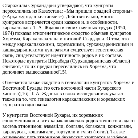
Старожилы Сурхандарьи утверждают, что кунграты
переселились из Казахстана: «Мы пришли с задней стороны»
(«Арқа журтдан келганмиз»). Действительно, много
кунгратов встречается среди казахов и, в особенности,
каракалпаков. Т. А. Жданко в своих научных трудах (1950,
1974) показал этногенетическое сходство обычаев кунгратов
Хорезма, Каракалпакстана и низовий Сырдарьи. О том, что
между каракалпакскими, хорезмскими, сурхандарьинскими и
кашкадарьинскими кунгратами существует генетическая
связь, свидетельствует идентичность родов в их составе.
Некоторые кунграты Шерабада (Сурхандарьинская область)
считают, что их предки переселились из Хорезма, что
дополняет вышесказанное[15].
Отмечается также сходство в генеалогии кунгратов Хорезма и
Восточной Бухары (то есть восточной части Бухарского
ханства)[16]. Т. А. Жданко в своих исследованиях указал
также на то, что генеалогия каракалпакских и хорезмских
кунгратов одинакова.
У кунгратов Восточной Бухары, их хорезмских
соплеменников и всех каракалпакских родов точно совпадают
восемь этнонимов: ачамайли, болгали, богажели, конжигали,
каракурсак, коштамгали, тортувли и тугиз (тогиз). Так же
одинаковы пять этнонимов бухарских кунгратов и узбеков-