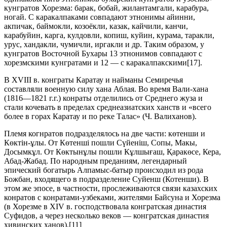
кунгратов Хорезма: барак, бобай, жилантамгали, карабура,
ногай. С каракалпаками совпадают этнонимы айинни,
акпичак, баймокли, козоёкли, казак, кайчили, канчи,
карабуйин, карга, кулдовли, копиш, куйин, курама, таракли,
урус, хандакли, чумичли, иргакли и др. Таким образом, у
кунгратов Восточной Бухары 13 этнонимов совпадают с
хорезмскими кунгратами и 12 — с каракалпакскими[17].
В XVIII в. конграты Каратау и найманы Семиречья
составляли военную силу хана Аблая. Во время Вали-хана
(1816—1821 г.г.) конраты отделились от Среднего жуза и
стали кочевать в пределах среднеазиатских ханств и «всего
более в горах Каратау и по реке Талас» (Ч. Валиханов).
Племя когнратов подразделялось на две части: көтенши и
Көктiн-ұлы. От Көтеншi пошли Сүйенiш, Сопы, Макы,
Досымкұл. От Көктынұлы пошли Кұлшығаш, Қаракөсе, Кера,
Абад-Жабад. По народным преданиям, легендарный
эпический богатырь Алпамыс-батыр происходил из рода
Божбан, входящего в подразделение Суйенш (Котенши). В
этом же эпосе, в частности, прослеживаются связи казахских
конратов с конратами-узбеками, жителями Байсуна и Хорезма
(в Хорезме в XIV в. господствовала конгратская династия
Суфидов, а через несколько веков — конгратская династия
хивинских ханов).[11]