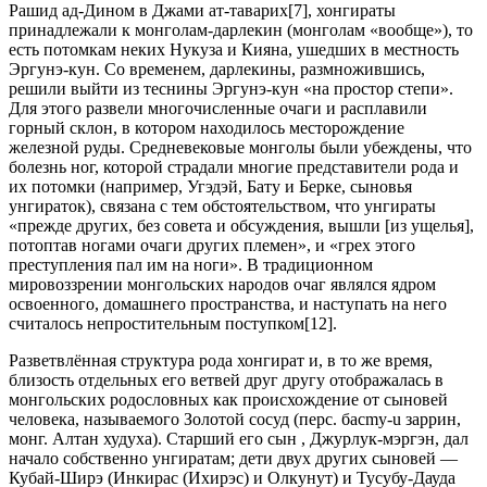
Рашид ад-Дином в Джами ат-таварих[7], хонгираты
принадлежали к монголам-дарлекин (монголам «вообще»), то
есть потомкам неких Нукуза и Кияна, ушедших в местность
Эргунэ-кун. Со временем, дарлекины, размножившись,
решили выйти из теснины Эргунэ-кун «на простор степи».
Для этого развели многочисленные очаги и расплавили
горный склон, в котором находилось месторождение
железной руды. Средневековые монголы были убеждены, что
болезнь ног, которой страдали многие представители рода и
их потомки (например, Угэдэй, Бату и Берке, сыновья
унгираток), связана с тем обстоятельством, что унгираты
«прежде других, без совета и обсуждения, вышли [из ущелья],
потоптав ногами очаги других племен», и «грех этого
преступления пал им на ноги». В традиционном
мировоззрении монгольских народов очаг являлся ядром
освоенного, домашнего пространства, и наступать на него
считалось непростительным поступком[12].
Разветвлённая структура рода хонгират и, в то же время,
близость отдельных его ветвей друг другу отображалась в
монгольских родословных как происхождение от сыновей
человека, называемого Золотой сосуд (перс. баcmy-u заррин,
монг. Алтан худуха). Старший его сын , Джурлук-мэргэн, дал
начало собственно унгиратам; дети двух других сыновей —
Кубай-Ширэ (Инкирас (Ихирэс) и Олкунут) и Тусубу-Дауда