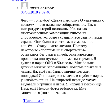
Лидия Козлова
:
08/03/2018 в 09:46
Чего — то грубо? «Девка с мячом»? О «девушках с
веслом» — это название собирательное. Так в
литературе второй половины 20в. называли
многочисленные композиции гипсовых
спортсменок, которые украшали все сады и парки
страны. Они были и с веслом, и с мячом, и с
копьём… Статуи часто ломали. Поэтому
некоторые «спортсмены и спортсмены»
оставались без руки и мячей, одна каркасная
проволока или пустые постаменты торчали. Я
гуляла в парке ОДО в 50-е годы. Мне больше
детские мячики запомнились, которые прыгали в
чашах. Да, ещё там была отличная детская
площадка! Она находилась слева, в глубине парка,
у какой-то стены. На открытой веранде мамам
выдавали игрушки и игры. Я играла в песочнице.
Парк ещё Пенсон фотографировал. Мне
запомнился фонтан с чашами.
[Цитировать]