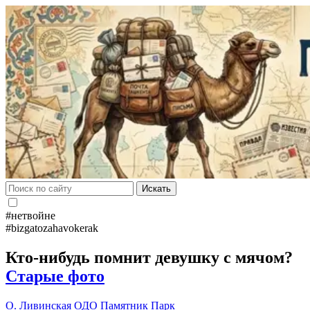
Искать
#нетвойне
#bizgatozahavokerak
Кто-нибудь помнит девушку с мячом?
Старые фото
О. Ливинская
ОДО
Памятник
Парк