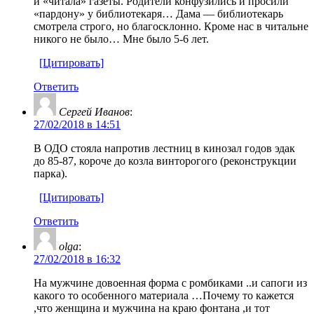
и «читала» газеты. Родители конфузились и просили
«пардону» у библиотекаря… Дама — библиотекарь
смотрела строго, но благосклонно. Кроме нас в читальне
никого не было… Мне было 5-6 лет.
[Цитировать]
Ответить
Сергей Иванов
:
27/02/2018 в 14:51
В ОДО стояла напротив лестниц в кинозал годов эдак
до 85-87, короче до козла винторогого (реконструкции
парка).
[Цитировать]
Ответить
olga
:
27/02/2018 в 16:32
На мужчине довоенная форма с ромбиками ..и сапоги из
какого то особенного материала …Почему то кажется
,что женщина и мужчина на краю фонтана ,и тот