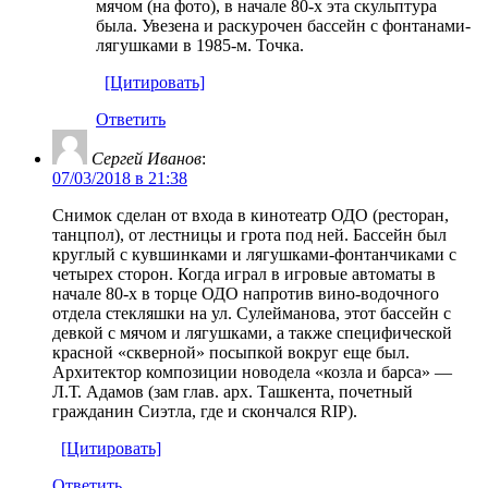
мячом (на фото), в начале 80-х эта скульптура
была. Увезена и раскурочен бассейн с фонтанами-
лягушками в 1985-м. Точка.
[Цитировать]
Ответить
Сергей Иванов
:
07/03/2018 в 21:38
Снимок сделан от входа в кинотеатр ОДО (ресторан,
танцпол), от лестницы и грота под ней. Бассейн был
круглый с кувшинками и лягушками-фонтанчиками с
четырех сторон. Когда играл в игровые автоматы в
начале 80-х в торце ОДО напротив вино-водочного
отдела стекляшки на ул. Сулейманова, этот бассейн с
девкой с мячом и лягушками, а также специфической
красной «скверной» посыпкой вокруг еще был.
Архитектор композиции новодела «козла и барса» —
Л.Т. Адамов (зам глав. арх. Ташкента, почетный
гражданин Сиэтла, где и скончался RIP).
[Цитировать]
Ответить