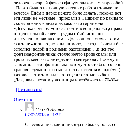
человек ,который фотографирует знакомы между собой
..Парк обычно на полную катушку работал только по
вечерам.Днём в парке нечего было делать ..похоже вот
эти люди не местные ..приехали в Ташкент по каким то
своим военным делам из какого то гарнизона ..
«Девушка с мячом «стояла почти в конце парка ,справа
от центральной аллеи .. рядом с библиотечно
-шахматным павильоном .. Долго ли она стояла в том
фонтане -не знаю ,но в наши молодые годы фонтан был
заполнен водой и водными растениями …в центре
фонтана(фонтанчика) стояло нечто вроде скалы или
грота из какого то интересного материала ..Почему я
запомнила этот фонтан ..да потому что это было очень
красиво сделано ..фонтан -скала -растения в водоёме (
казалось , что там плавают еще и золотые рыбки
)Девушка с веслом у лестницы и козёл -это из 70-80-х ..
[Цитировать]
Ответить
Сергей Иванов
:
07/03/2018 в 21:27
С веслом никакой и никогда не было, только с