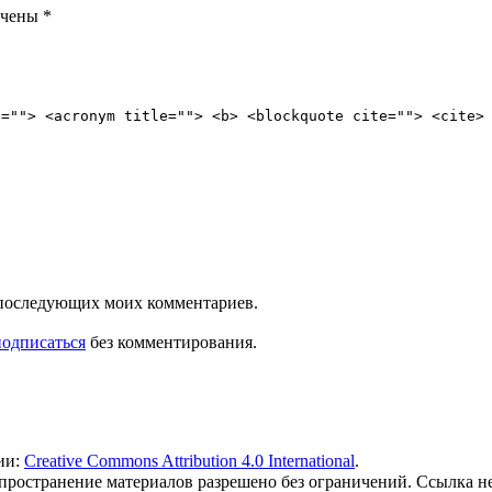
ечены
*
e=""> <acronym title=""> <b> <blockquote cite=""> <cite>
ля последующих моих комментариев.
подписаться
без комментирования.
ии:
Creative Commons Attribution 4.0 International
.
 распространение материалов разрешено без ограничений. Ссылка н