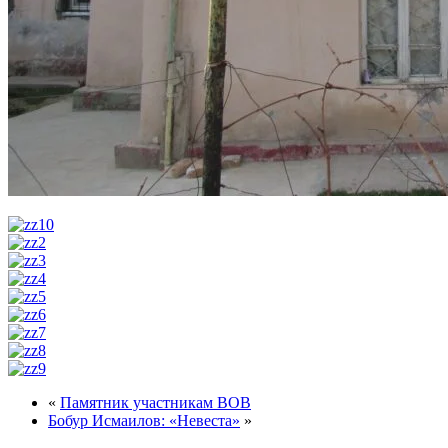
«
Памятник участникам ВОВ
Бобур Исмаилов: «Невеста»
»