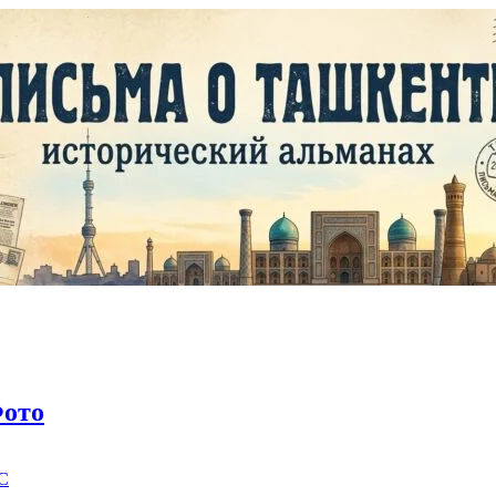
ото
C