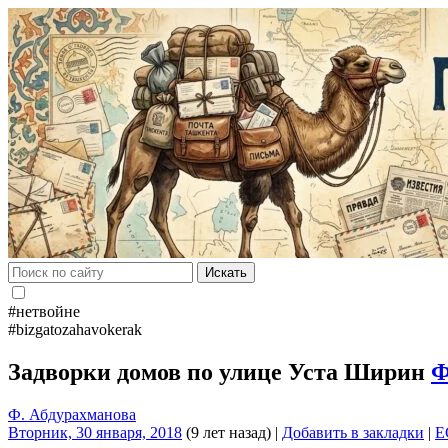
Искать
#нетвойне
#bizgatozahavokerak
Задворки домов по улице Уста Ширин
Ф
Ф. Абдурахманова
Вторник, 30 января, 2018
(9 лет назад)
|
Добавить в закладки
|
E