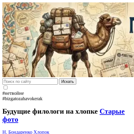
Искать
#нетвойне
#bizgatozahavokerak
Будущие филологи на хлопке
Старые
фото
Н. Бондаренко
Хлопок