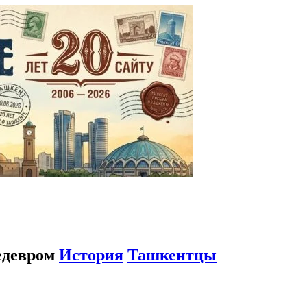
шедевром
История
Ташкентцы