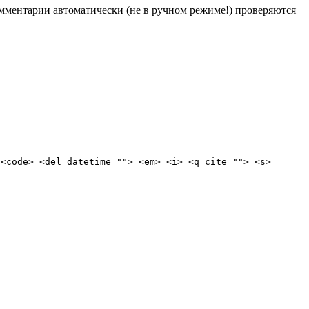
Комментарии автоматически (не в ручном режиме!) проверяются
 <code> <del datetime=""> <em> <i> <q cite=""> <s>