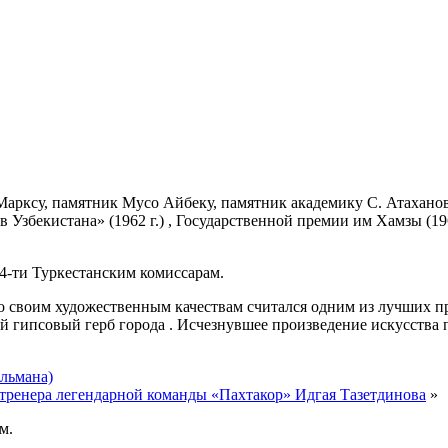
Марксу, памятник Мусо Айбеку, памятник академику С. Атахано
 Узбекистана» (1962 г.) , Государственной премии им Хамзы (19
4-ти Туркестанским комиссарам.
о своим художественным качествам считался одним из лучших пр
й гипсовый герб города . Исчезнувшее произведение искусства
льмана)
 тренера легендарной команды «Пахтакор» Идгая Тазетдинова
»
м.