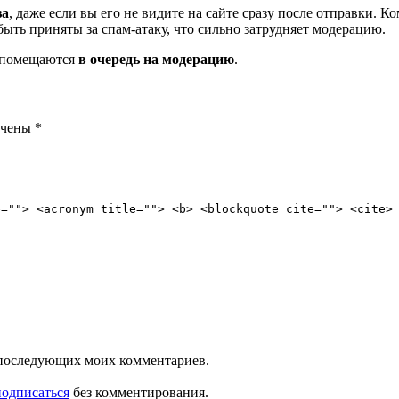
за
, даже если вы его не видите на сайте сразу после отправки. 
ть приняты за спам-атаку, что сильно затрудняет модерацию.
и помещаются
в очередь на модерацию
.
ечены
*
e=""> <acronym title=""> <b> <blockquote cite=""> <cite>
ля последующих моих комментариев.
подписаться
без комментирования.