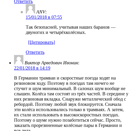
Ответить
ANV
:
15/01/2018 в 07:55
Так безопасней, учитывая наших баранов —
двуногих и четырёхколёсных.
[Цитировать]
Ответить
Виктор Арведович Ивонин
:
22/01/2018 в 14:19
В Германии трамваи и скоростные поезда ходят на
резиновом ходу. Поэтому в поездах там ничего не
стучит и шум минимальный. В салонах шум вообще не
слышен. Колёса там состоят из трёх частей. В середине у
них резиновая вкладка. Снаружи металлический обод с
ребордой. Поэтому любой звук блокируется. Сначала
эти колёса использовались только в трамваях. А затем,
их стали использовать в высокоскоростных поездах.
Поэтому о шуме нужно позаботиться сейчас. Просто,
заказать прорезиненные колёсные пары в Германии и
все дела.