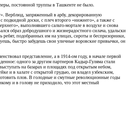
леры, постоянной труппы в Ташкенте не было.
». Верблюд, запряженный в арбу, декорированную
 подкидной доски, с плеч второго «нижнего», а также с
рхнего», выполнявшего сальто-мортале в воздухе и снова
вался образ добродушного и жизнерадостного силача, удальски
 ребят, подобранных им на улицах, сироты и беспризорники,
луешь, быстро забудешь свои уличные воровские привычки, он
ствовал представление, а в 1914-ом году, в начале первой
денное: одного за другим партнеров Кадыр-Гуляма стали
 выступать на базарах и площадях под открытым небом,
йке и в халате с открытой грудью, он владел узбекским,
я готовить плов. В голодные и смутные революционные годы
кому и в голову не приходило, что этот местный