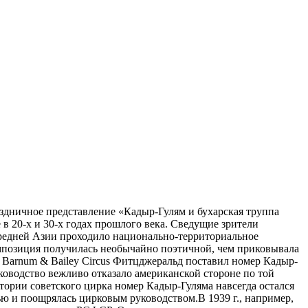
аздничное представление «Кадыр-Гулям и бухарская труппа
 20-х и 30-х годах прошлого века. Сведущие зрители
 Средней Азии проходило национально-территориальное
омпозиция получилась необычайно поэтичной, чем приковывала
Barnum & Bailey Circus Фитцджеральд поставил номер Кадыр-
ководство вежливо отказало американской стороне по той
ории советского цирка номер Кадыр-Гуляма навсегда остался
ью и поощрялась цирковым руководством.В 1939 г., например,