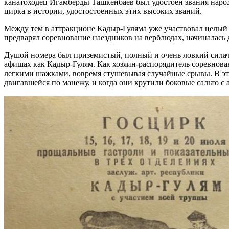
канатоходец Игамберды Ташкенбаев был удостоен звания народ
цирка в истории, удостостоенных этих высоких званий.
Между тем в аттракционе Кадыр-Гуляма уже участвовал целый
предварял соревнование наездников на верблюдах, начиналась
Душой номера был приземистый, полный и очень ловкий силач
афишах как Кадыр-Гулям. Как хозяин-распорядитель соревнован
легкими шажками, вовремя стушевывая случайные срывы. В это
двигавшейся по манежу, и когда они крутили боковые сальто с 