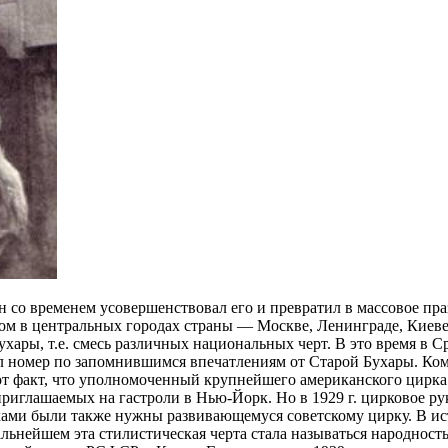
н со временем усовершенствовал его и превратил в массовое пр
м в центральных городах страны — Москве, Ленинграде, Киеве в
ухары, т.е. смесь различных национальных черт. В это время в
вал номер по запомнившимся впечатлениям от Старой Бухары. К
т факт, что уполномоченный крупнейшего американского цирка 
риглашаемых на гастроли в Нью-Йорк. Но в 1929 г. цирковое ру
ами были также нужны развивающемуся советскому цирку. В ист
альнейшем эта стилистическая черта стала называться народност