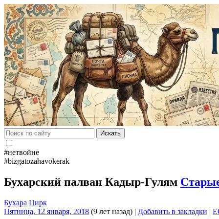
Искать
#нетвойне
#bizgatozahavokerak
Бухарский палван Кадыр-Гулям
Старые
Бухара
Цирк
Пятница, 12 января, 2018
(9 лет назад)
|
Добавить в закладки
|
E