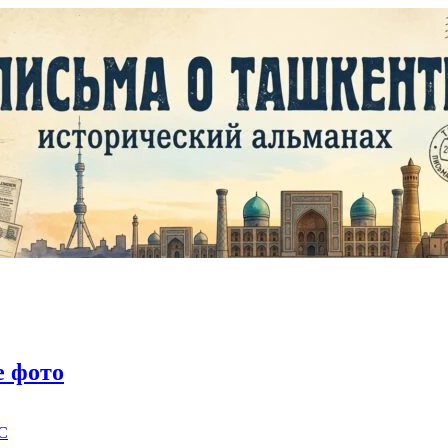
 фото
C