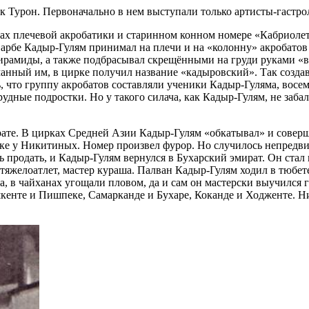
 Турон. Первоначально в нем выступали только артисты-гастро
ах плечевой акробатики и старинном конном номере «Кабриолет
рбе Кадыр-Гулям принимал на плечи и на «колонну» акробатов с
рамиды, а также подбрасывал скрещёнными на груди руками «ве
манный им, в цирке получил название «кадыровский». Так созда
то группу акробатов составляли ученики Кадыр-Гуляма, восемь
удные подростки. Но у такого силача, как Кадыр-Гулям, не заба
ате. В цирках Средней Азии Кадыр-Гулям «обкатывал» и совершен
ке у Никитиных. Номер произвел фурор. Но случилось непредви
 продать, и Кадыр-Гулям вернулся в Бухарский эмират. Он стал
 тяжелоатлет, мастер кураша. Палван Кадыр-Гулям ходил в тюбете
ка, в чайханах угощали пловом, да и сам он мастерски выучилс
кенте и Пишпеке, Самарканде и Бухаре, Коканде и Ходженте. Ни