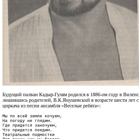
Будущий палван Кадыр-Гулям родился в 1886-ом году в Виленс
лишившись родителей, В.К.Янушевский в возрасте шести лет с
циркача из песни ансамбля «Веселые ребята»:
Мы по всей земле кочуем,

На погоду не глядим.

Где придется заночуем,

Что придется поедим.

Театральные подмостки
