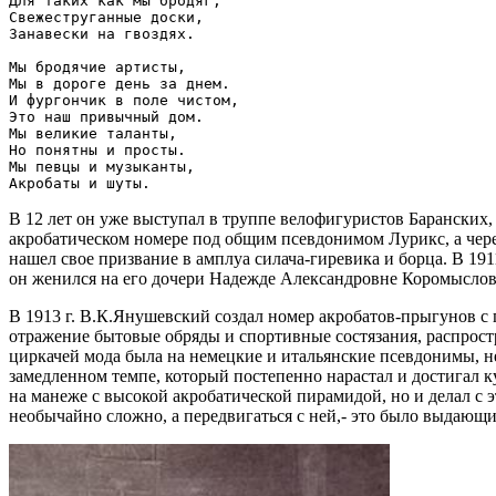
Для таких как мы бродяг,

Свежеструганные доски,

Занавески на гвоздях.

Мы бродячие артисты,

Мы в дороге день за днем.

И фургончик в поле чистом,

Это наш привычный дом.

Мы великие таланты,

Но понятны и просты.

Мы певцы и музыканты,

В 12 лет он уже выступал в труппе велофигуристов Баранских
акробатическом номере под общим псевдонимом Лурикс, а через
нашел свое призвание в амплуа силача-гиревика и борца. В 19
он женился на его дочери Надежде Александровне Коромыслово
В 1913 г. В.К.Янушевский создал номер акробатов-прыгунов с
отражение бытовые обряды и спортивные состязания, распростр
циркачей мода была на немецкие и итальянские псевдонимы, н
замедленном темпе, который постепенно нарастал и достигал 
на манеже с высокой акробатической пирамидой, но и делал с 
необычайно сложно, а передвигаться с ней,- это было выдающ