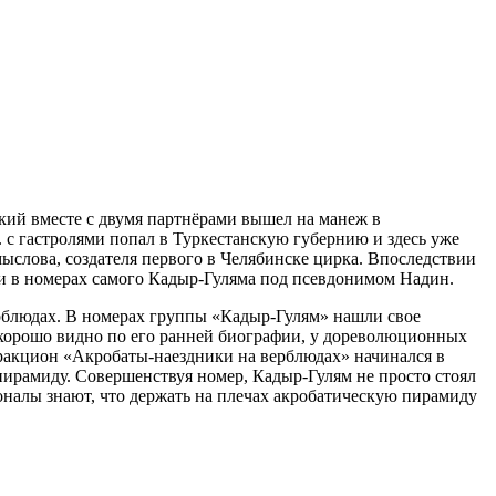
кий вместе с двумя партнёрами вышел на манеж в
. с гастролями попал в Туркестанскую губернию и здесь уже
мыслова, создателя первого в Челябинске цирка. Впоследствии
 и в номерах самого Кадыр-Гуляма под псевдонимом Надин.
ерблюдах. В номерах группы «Кадыр-Гулям» нашли свое
о хорошо видно по его ранней биографии, у дореволюционных
тракцион «Акробаты-наездники на верблюдах» начинался в
пирамиду. Совершенствуя номер, Кадыр-Гулям не просто стоял
оналы знают, что держать на плечах акробатическую пирамиду