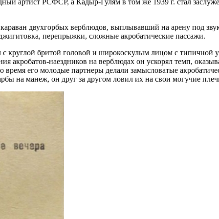
ный артист РСФСР, а Кадыр-Гулям в том же 1939 г. стал заслу
 караван двухгорбых верблюдов, выплывавший на арену под звук
 джигитовка, перепрыжки, сложные акробатические пассажи.
 с круглой бритой головой и широкоскулым лицом с типичной у
ия акробатов-наездников на верблюдах он ускорял темп, оказыва
 время его молодые партнеры делали замысловатые акробатичес
арбы на манеж, он друг за другом ловил их на свои могучие плеч