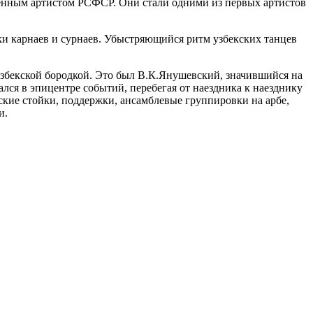
женным артистом РСФСР. Они стали одними из первых артистов
и карнаев и сурнаев. Убыстряющийся ритм узбекских танцев
збекской бородкой. Это был В.К.Янушевский, значившийся на
лся в эпицентре событий, перебегая от наездника к наезднику
кие стойки, поддержки, ансамблевые группировки на арбе,
и.