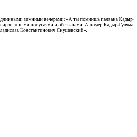
ики длинными зимними вечерами: «А ты помнишь палвана Кадыр-
ессированными попугаями и обезьянами. А номер Кадыр-Гуляма
 Владислав Константинович Янушевский».