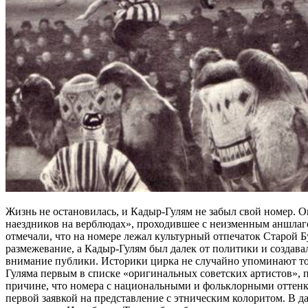
Жизнь не остановилась, и Кадыр-Гулям не забыл свой номер. О
наездников на верблюдах», проходившее с неизменным аншлаго
отмечали, что на номере лежал культурный отпечаток Старой Б
размежевание, а Кадыр-Гулям был далек от политики и созда
внимание публики. Историки цирка не случайно упоминают то
Гуляма первым в списке «оригинальных советских артистов», п
причине, что номера с национальными и фольклорными оттенк
первой заявкой на представление с этническим колоритом. В д