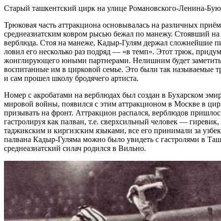
Старый ташкентский цирк на улице Романовского-Ленина-Буюк
Трюковая часть аттракциона основывалась на различных приём
среднеазиатским ковром рысью бежал по манежу. Стоявший на а
верблюда. Стоя на манеже, Кадыр-Гулям держал сложнейшие пи
ловил его несколько раз подряд — «в темп». Этот трюк, приду
жонглирующего юными партнерами. Нелишним будет заметить, ч
воспитанные им в цирковой семье. Это были так называемые тр
и сам прошел школу бродячего артиста.
Номер с акробатами на верблюдах был создан в Бухарском эмир
мировой войны, появился с этим аттракционом в Москве в цир
призывать на фронт. Аттракцион распался, верблюдов пришлось
гастролируя как палван, т.е. сверхсильный человек — гиревик,
таджикским и киргизским языками, все его принимали за узбе
палвана Кадыр-Гуляма можно было увидеть с гастролями в Таш
среднеазиатский силач родился в Вильно.