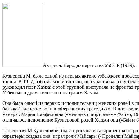
Актриса. Народная артистка УзССР (1939).
Кузнецова М. была одной из первых актрис узбекского професс
танцы. В 1917, работая машинисткой, она участвовала в узбек
руководил поэт Хамза; с этой труппой выступала на фронтах г
Узбекского драматического театра им.Хамзы.
Она была одной из первых исполнительниц женских ролей в пь
батрак»), женские роли в «Ферганских трагедиях». В последу
манеры: Мария Панфиловна («Человек с портфелем» Файко, 19
отличалось исполнение Кузнецовой ролей Хаджи она («Бай и ба
Творчеству М.Кузнецовой была присуща и сатирическая острот
характеры создала она, играя роли Майсары («Проделки Майса