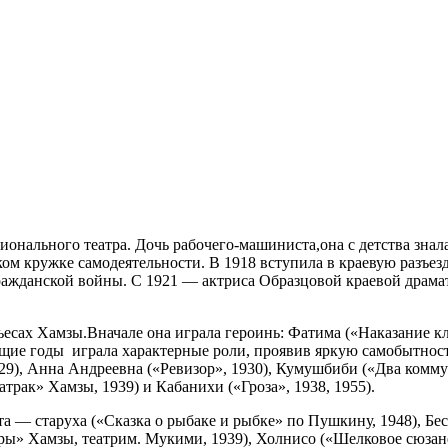
ионального театра. Дочь рабочего-машиниста,она с детства знал
ском кружке самодеятельности. В 1918 вступила в краевую разъ
ражданской войны. С 1921 — актриса Образцовой краевой драмати
есах Хамзы.Вначале она играла героинь: Фатима («Наказание к
ющие годы играла характерные роли, проявив яркую самобытнос
29), Анна Андреевна («Ревизор», 1930), Кумушбиби («Два комму
трак» Хамзы, 1939) и Кабанихи («Гроза», 1938, 1955).
а — старуха («Сказка о рыбаке и рыбке» по Пушкину, 1948), Бе
ры» Хамзы, театрим. Мукими, 1939), Холнисо («Шелковое сюзане