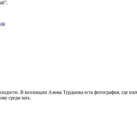
ай”.
ода
лодости. В коллекции Азима Турдыева есть фотография, где изоб
ову среди них.