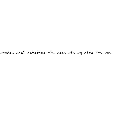
 <code> <del datetime=""> <em> <i> <q cite=""> <s>