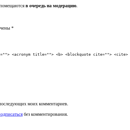
и помещаются
в очередь на модерацию
.
ечены
*
e=""> <acronym title=""> <b> <blockquote cite=""> <cite>
ля последующих моих комментариев.
подписаться
без комментирования.