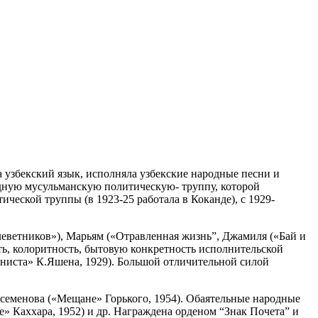
а узбекский язык, исполняла узбекские народные песни и
ездную мусульманскую политическую- труппу, которой
ческой труппы (в 1923-25 работала в Коканде), с 1929-
леветников»), Марьям («Отравленная жизнь”, Джамиля («Бай и
ть, колоритность, бытовую конкретность исполнительской
ниста» К.Яшена, 1929). Большой отличительной силой
ссеменова («Мещане» Горького, 1954). Обаятельные народные
» Каххара, 1952) и др. Награждена орденом “Знак Почета” и