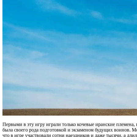
Первыми в эту игру играли только кочевые иранские племена, п
была своего рода подготовкой и экзаменом будущих воинов. Мо
что в игре участвовали сотни наездников и даже тысячи, а дл