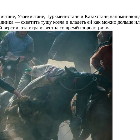
истане, Узбекистане, Туркменистане и Казахстане,напоминающая
адника — схватить тушу козла и владеть ей как можно дольше ил
й версии, эта игра известна со времён зороастризма.