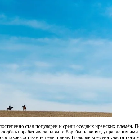
остепенно стал популярен и среди оседлых иранских племён. Пер
лодёжь нарабатывала навыки борьбы на конях, управления ими в
илось такое состязание целый день. В былые времена участникам 