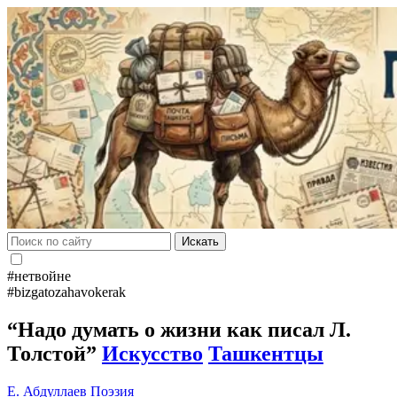
Искать
#нетвойне
#bizgatozahavokerak
“Надо думать о жизни как писал Л.
Толстой”
Искусство
Ташкентцы
Е. Абдуллаев
Поэзия