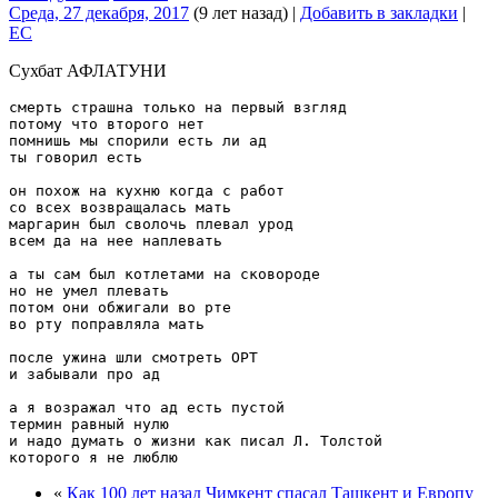
Среда, 27 декабря, 2017
(9 лет назад)
|
Добавить в закладки
|
EC
Сухбат АФЛАТУНИ
смерть страшна только на первый взгляд

потому что второго нет

помнишь мы спорили есть ли ад

ты говорил есть

он похож на кухню когда с работ

со всех возвращалась мать

маргарин был сволочь плевал урод

всем да на нее наплевать

а ты сам был котлетами на сковороде

но не умел плевать

потом они обжигали во рте

во рту поправляла мать

после ужина шли смотреть ОРТ

и забывали про ад

а я возражал что ад есть пустой

термин равный нулю

и надо думать о жизни как писал Л. Толстой

«
Как 100 лет назад Чимкент спасал Ташкент и Европу