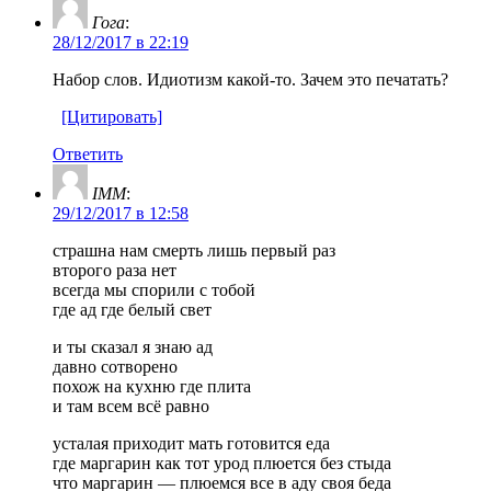
Гога
:
28/12/2017 в 22:19
Набор слов. Идиотизм какой-то. Зачем это печатать?
[Цитировать]
Ответить
IMM
:
29/12/2017 в 12:58
страшна нам смерть лишь первый раз
второго раза нет
всегда мы спорили с тобой
где ад где белый свет
и ты сказал я знаю ад
давно сотворено
похож на кухню где плита
и там всем всё равно
усталая приходит мать готовится еда
где маргарин как тот урод плюется без стыда
что маргарин — плюемся все в аду своя беда