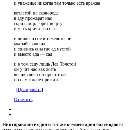
и уваженье никогда там только есть вражда
котлетой на сковороде
в аду прожарят нас
горит лицо горит во рту
и мать кричит на нас
и лишь во сне в тяжелом сне
мы забывали ад
и снились сны где ад пустой
и вместо ада — сад
и в том саду лишь Лев Толстой
он учит нас как жить
велик своей он простотой
но нам так не прожить
[Цитировать]
Ответить
Не отправляйте один и тот же комментарий более одного
раза
, даже если вы его не видите на сайте сразу после