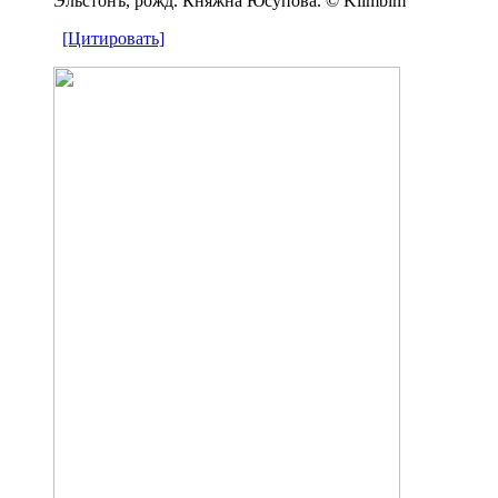
Эльстонъ, рожд. Княжна Юсупова. © Klimbim
[Цитировать]