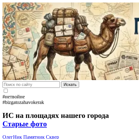
Искать
#нетвойне
#bizgatozahavokerak
ИС на площадях нашего города
Старые фото
ОлегНик
Памятник
Сквер