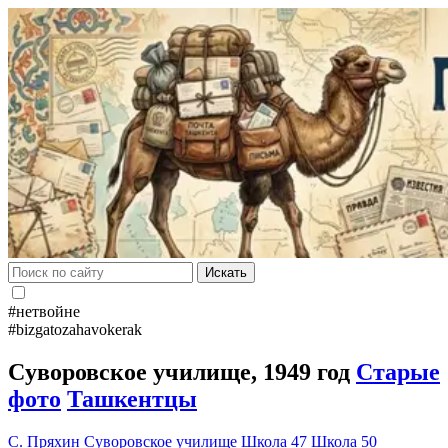
Искать
#нетвойне
#bizgatozahavokerak
Cуворовское училище, 1949 год
Старые
фото
Ташкентцы
С. Пряхин
Суворовское училище
Школа 47
Школа 50