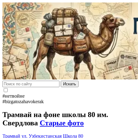
Искать
#нетвойне
#bizgatozahavokerak
Трамвай на фоне школы 80 им.
Свердлова
Старые фото
Трамвай
ул. Узбекистанская
Школа 80