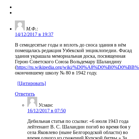
М.Ф.
:
14/12/2017 в 19:37
В семидесятые годы и вплоть до сноса здания в нём
помещалась редакция Узбекской энциклопедии. Фасад
здания украшала мемориальная доска, посвященная
Герою Советского Союза Вольдемару Шаландину
(
https://ru.wikipedia.org/wiki/%D0%A8%D0
окончившему школу № 80 в 1942 году.
[Цитировать]
Ответить
Усман
:
16/12/2017 в 07:50
Дебильная статья по ссылке: «6 июля 1943 года
лейтенант В. С. Шаландин погиб во время боя у
села Яковлево (ныне Белгородской области) во
время одного из сражений Курской битвы.» За