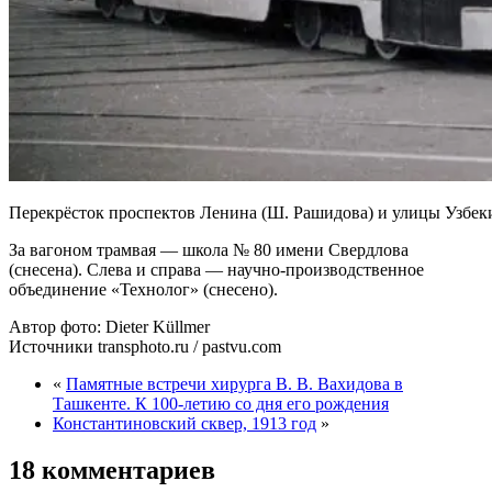
Перекрёсток проспектов Ленина (Ш. Рашидова) и улицы Узбеки
За вагоном трамвая — школа № 80 имени Свердлова
(снесена). Слева и справа — научно-производственное
объединение «Технолог» (снесено).
Автор фото: Dieter Küllmer
Источники transphoto.ru / pastvu.com
«
Памятные встречи хирурга В. В. Вахидова в
Ташкенте. К 100-летию со дня его рождения
Константиновский сквер, 1913 год
»
18 комментариев