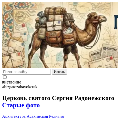
Искать
#нетвойне
#bizgatozahavokerak
Церковь святого Сергия Радонежского
Старые фото
Архитектура
Асакинская
Религия