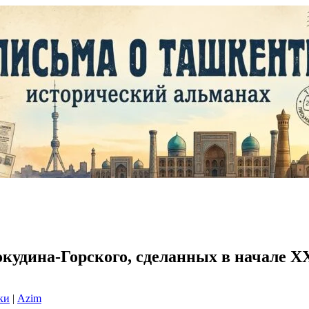
окудина-Горского, сделанных в начале X
ки
|
Azim