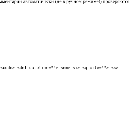
Комментарии автоматически (не в ручном режиме!) проверяются
 <code> <del datetime=""> <em> <i> <q cite=""> <s>