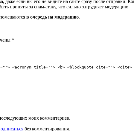
за
, даже если вы его не видите на сайте сразу после отправки. 
ть приняты за спам-атаку, что сильно затрудняет модерацию.
и помещаются
в очередь на модерацию
.
ечены
*
e=""> <acronym title=""> <b> <blockquote cite=""> <cite>
ля последующих моих комментариев.
подписаться
без комментирования.