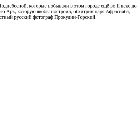
однебесной, которые побывали в этом городе ещё во II веке до
стью Арк, которую якобы построил, обхитрив царя Афрасиаба,
вестный русский фотограф Прокудин-Горский.