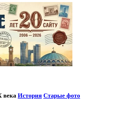
X века
История
Старые фото