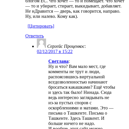
блогом ЕС. Что хочет — то и помещает. Что хочет
— то и убирает, стирает, выкидывает, добавляет.
Не нДравится — дверь, как говорится, направо.
Ну, или налево. Кому как).
[Цитировать]
Ответить
Сергейс Проценкос
:
02/12/2017 в 15:22
Светлана
:
Ну и что? Вам мало мест, где
комменты не трут и люди,
распоясовшись виртуальной
вседозволенностью начинают
бросаться какашками? Ещё чтобы
и здесь так было! Нинада. Сюда
ведь интересно заглядывать не
из-за пустых споров с
оскорблениями и матами. Это —
письма о Ташкенте. Письма о
Ташкенте. Здесь Ташкент. И
больше ничего не надо.
И вообще, этот сайт можно