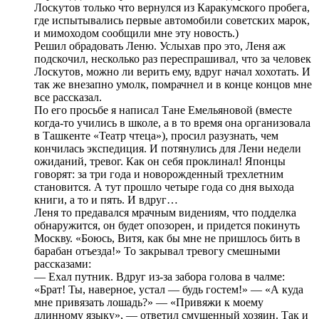
Лоскутов только что вернулся из Каракумского пробега,
где испытывались первые автомобили советских марок,
и мимоходом сообщили мне эту новость.)
Решил обрадовать Леню. Услыхав про это, Леня аж
подскочил, несколько раз переспрашивал, что за человек
Лоскутов, можно ли верить ему, вдруг начал хохотать. И
так же внезапно умолк, помрачнел и в конце концов мне
все рассказал.
По его просьбе я написал Тане Емельяновой (вместе
когда-то учились в школе, а в то время она организовала
в Ташкенте «Театр чтеца»), просил разузнать, чем
кончилась экспедиция. И потянулись для Лени недели
ожиданий, тревог. Как он себя проклинал! Японцы
говорят: за три года и новорожденный трехлетним
становится. А тут прошло четыре года со дня выхода
книги, а то и пять. И вдруг…
Леня то предавался мрачным видениям, что подделка
обнаружится, он будет опозорен, и придется покинуть
Москву. «Боюсь, Витя, как бы мне не пришлось бить в
барабан отъезда!» То закрывал тревогу смешными
рассказами:
— Ехал путник. Вдруг из-за забора голова в чалме:
«Брат! Ты, наверное, устал — будь гостем!» — «А куда
мне привязать лошадь?» — «Привяжи к моему
длинному языку», — ответил смущенный хозяин. Так и