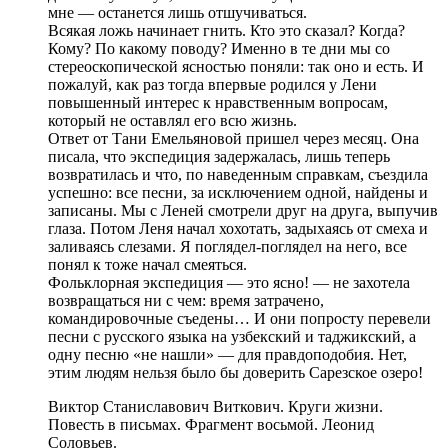
мне — останется лишь отшучиваться.
Всякая ложь начинает гнить. Кто это сказал? Когда?
Кому? По какому поводу? Именно в те дни мы со
стереоскопической ясностью поняли: так оно и есть. И
пожалуй, как раз тогда впервые родился у Лени
повышенный интерес к нравственным вопросам,
который не оставлял его всю жизнь.
Ответ от Тани Емельяновой пришел через месяц. Она
писала, что экспедиция задержалась, лишь теперь
возвратилась и что, по наведенным справкам, съездила
успешно: все песни, за исключением одной, найдены и
записаны. Мы с Леней смотрели друг на друга, выпучив
глаза. Потом Леня начал хохотать, задыхаясь от смеха и
заливаясь слезами. Я поглядел-поглядел на него, все
понял к тоже начал смеяться.
Фольклорная экспедиция — это ясно! — не захотела
возвращаться ни с чем: время затрачено,
командировочные съедены… И они попросту перевели
песни с русского языка на узбекский и таджикский, а
одну песню «не нашли» — для правдоподобия. Нет,
этим людям нельзя было бы доверить Сарезское озеро!
Виктор Станиславович Виткович. Круги жизни.
Повесть в письмах. Фрагмент восьмой. Леонид
Соловьев.