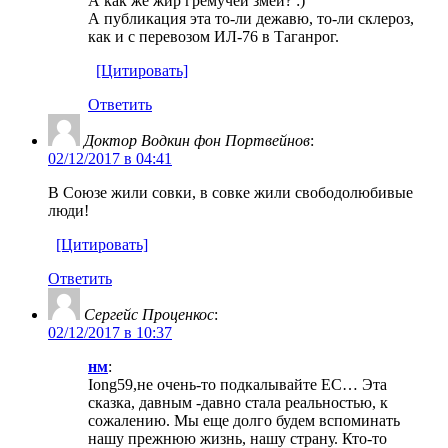
А как же жир гремучей змеи? :)
А публикация эта то-ли дежавю, то-ли склероз,
как и с перевозом ИЛ-76 в Таганрог.
[Цитировать]
Ответить
Доктор Водкин фон Портвейнов
:
02/12/2017 в 04:41
В Союзе жили совки, в совке жили свободолюбивые
люди!
[Цитировать]
Ответить
Сергейс Проценкос
:
02/12/2017 в 10:37
нм
:
Iong59,не очень-то подкалывайте ЕС… Эта
сказка, давным -давно стала реальностью, к
сожалению. Мы еще долго будем вспоминать
нашу прежнюю жизнь, нашу страну. Кто-то