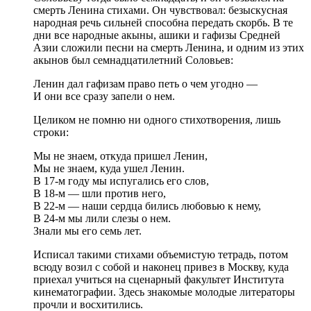
смерть Ленина стихами. Он чувствовал: безыскусная
народная речь сильней способна передать скорбь. В те
дни все народные акыны, ашики и гафизы Средней
Азии сложили песни на смерть Ленина, и одним из этих
акынов был семнадцатилетний Соловьев:
Ленин дал гафизам право петь о чем угодно —
И они все сразу запели о нем.
Целиком не помню ни одного стихотворения, лишь
строки:
Мы не знаем, откуда пришел Ленин,
Мы не знаем, куда ушел Ленин.
В 17-м году мы испугались его слов,
В 18-м — шли против него,
В 22-м — наши сердца бились любовью к нему,
В 24-м мы лили слезы о нем.
Знали мы его семь лет.
Исписал такими стихами объемистую тетрадь, потом
всюду возил с собой и наконец привез в Москву, куда
приехал учиться на сценарный факультет Института
кинематографии. Здесь знакомые молодые литераторы
прочли и восхитились.