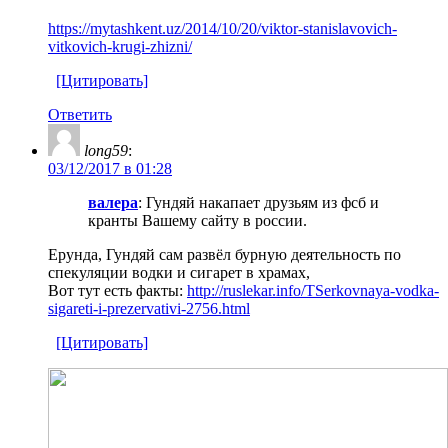
https://mytashkent.uz/2014/10/20/viktor-stanislavovich-
vitkovich-krugi-zhizni/
[Цитировать]
Ответить
long59
:
03/12/2017 в 01:28
валера
: Гундяй накапает друзьям из фсб и
кранты Вашему сайту в россии.
Ерунда, Гундяй сам развёл бурную деятельность по
спекуляции водки и сигарет в храмах,
Вот тут есть факты:
http://ruslekar.info/TSerkovnaya-vodka-
sigareti-i-prezervativi-2756.html
[Цитировать]