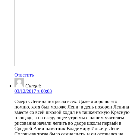
Ответить
Gangut
:
03/12/2017 в 00:03
Смерть Ленина потрясла всех. Даже я хорошо это
помню, хотя был моложе Лени: в день похорон Ленина
вместе со всей школой ходил на ташкентскую Красную
площадь, а на следующее утро мы с нашим учителем
рисования начали лепить во дворе школы первый в
Средней Азии памятник Владимиру Ильичу. Лене
Соловьеву тогда было семнадцать, и он отозвался на