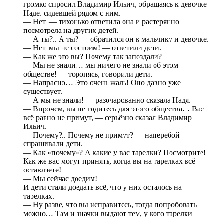
громко спросил Владимир Ильич, обращаясь к девочке
Наде, сидевшей рядом с ним.
— Нет, — тихонько ответила она и растерянно
посмотрела на других детей.
— А ты?.. А ты? — обратился он к мальчику и девочке.
— Нет, мы не состоим! — ответили дети.
— Как же это вы? Почему так запоздали?
— Мы не знали… мы ничего не знали об этом
обществе! — торопясь, говорили дети.
— Напрасно… Это очень жаль! Оно давно уже
существует.
— А мы не знали! — разочарованно сказала Надя.
— Впрочем, вы не годитесь для этого общества… Вас
всё равно не примут, — серьёзно сказал Владимир
Ильич.
— Почему?.. Почему не примут? — наперебой
спрашивали дети.
— Как «почему»? А какие у вас тарелки? Посмотрите!
Как же вас могут принять, когда вы на тарелках всё
оставляете!
— Мы сейчас доедим!
И дети стали доедать всё, что у них осталось на
тарелках.
— Ну разве, что вы исправитесь, тогда попробовать
можно… Там и значки выдают тем, у кого тарелки