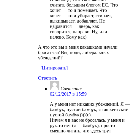
считать большим блогом ЕС. Что
хочет — то и помещает. Что
хочет — то и убирает, стирает,
выкидывает, добавляет. Не
нДравится — дверь, как
говорится, направо. Ну, или
налево. Кому как).
А что это вы в меня какашками начали
бросаться? Вы, поди, либеральных
убеждений?
[Цитировать]
Ответить
Светлана
:
02/12/2017 в 15:59
А у меня нет никаких убеждений. Я —
бамбук, пустой бамбук, я ташкентский
пустой бамбук))))(с).
Ничем я в вас не бросалась, у меня и
рук-то нет (я — бамбук), просто
смешно читать, что здесь трут