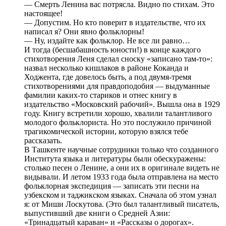
— Смерть Ленина вас потрясла. Видно по стихам. Это
настоящее!
— Допустим. Но кто поверит в издательстве, что их
написал я? Они явно фольклорны!
— Ну, издайте как фольклор. Не все ли равно…
И тогда (бесшабашность юности!) в конце каждого
стихотворения Леня сделал сноску «записано там-то»:
назвал несколько кишлаков в районе Коканда и
Ходжента, где довелось быть, а под двумя-тремя
стихотворениями для правдоподобия — выдуманные
фамилии каких-то стариков и отнес книгу в
издательство «Московский рабочий». Вышла она в 1929
году. Книгу встретили хорошо, хвалили талантливого
молодого фольклориста. Но это послужило причиной
трагикомической истории, которую взялся тебе
рассказать.
В Ташкенте научные сотрудники только что созданного
Института языка и литературы были обескуражены:
столько песен о Ленине, а они их в оригинале видеть не
видывали. И летом 1933 года была отправлена на место
фольклорная экспедиция — записать эти песни на
узбекском и таджикском языках. Сначала об этом узнал
я: от Миши Лоскутова. (Это был талантливый писатель,
выпустивший две книги о Средней Азии:
«Тринадцатый караван» и «Рассказы о дорогах».