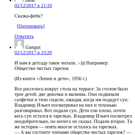
IMM
:
02/12/2017 в 21:10
Сказка-фейк?
[Цитировать]
Ответить
Gangut
:
02/12/2017 в 23:29
И нам в детсаду такое читали. :-))) Например:
Общество чистых тарелок
(Из книги «Ленин и дети», 1956 г.)
Все расселись вокруг стола на террасе. За столом было
трое детей: две девочки и мальчик. Они подвязали
салфетки и тихо сидели, ожидая, когда им подадут суп.
Владимир Ильич посматривал на них и тихонько
разговаривал. Вот подали суп. Дети ели плохо, почти
весь суп остался в тарелках. Владимир Ильич посмотрел
неодобрительно, но ничего не сказал. Подали второе. Та
же история — опять многое осталось на тарелках.
— А вы состоите членами общества чистых тарелок? —