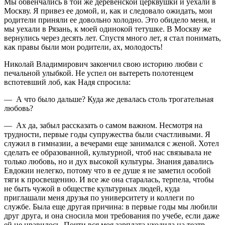
Мы обвенчались в той же деревенской церквушки и уехали в
Москву. Я привез ее домой, и, как и следовало ожидать, мои
родители приняли ее довольно холодно. Это обидело меня, и
мы уехали в Рязань, к моей одинокой тетушке. В Москву же
вернулись через десять лет. Спустя много лет, я стал понимать,
как правы были мои родители, ах, молодость!
Николай Владимирович закончил свою историю любви с
печальной улыбкой. Не успел он вытереть полотенцем
вспотевший лоб, как Надя спросила:
— А что было дальше? Куда же девалась столь трогательная
любовь?
— Ах да, забыл рассказать о самом важном. Несмотря на
трудности, первые годы супружества были счастливыми. Я
служил в гимназии, а вечерами еще занимался с женой. Хотел
сделать ее образованной, культурной, чтоб нас связывала не
только любовь, но и дух высокой культуры. Знания давались
Евдокии нелегко, потому что в ее душе я не заметил особой
тяги к просвещению. И все же она старалась, терпела, чтобы
не быть чужой в обществе культурных людей, куда
приглашали меня друзья по университету и коллеги по
службе. Была еще другая причина: в первые годы мы любили
друг друга, и она сносила мои требования по учебе, если даже
ей не нравилось. Почти вся моя зарплата уходила на театр,