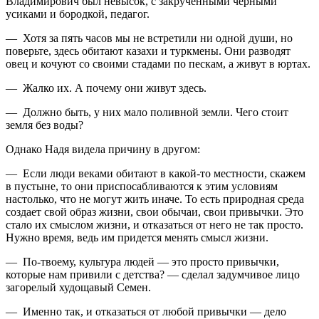
Владимирович был невысок, с закрученными черными
усиками и бородкой, педагог.
— Хотя за пять часов мы не встретили ни одной души, но
поверьте, здесь обитают казахи и туркмены. Они разводят
овец и кочуют со своими стадами по пескам, а живут в юртах.
— Жалко их. А почему они живут здесь.
— Должно быть, у них мало поливной земли. Чего стоит
земля без воды?
Однако Надя видела причину в другом:
— Если люди веками обитают в какой-то местности, скажем
в пустыне, то они приспосабливаются к этим условиям
настолько, что не могут жить иначе. То есть природная среда
создает свой образ жизни, свои обычаи, свои привычки. Это
стало их смыслом жизни, и отказаться от него не так просто.
Нужно время, ведь им придется менять смысл жизни.
— По-твоему, культура людей — это просто привычки,
которые нам привили с детства? — сделал задумчивое лицо
загорелый худощавый Семен.
— Именно так, и отказаться от любой привычки — дело