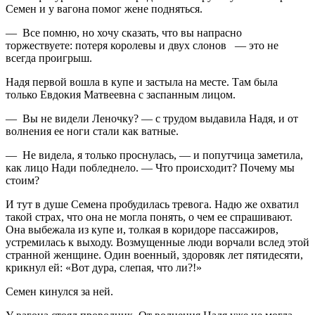
Семен и у вагона помог жене подняться.
— Все помню, но хочу сказать, что вы напрасно
торжествуете: потеря королевы и двух слонов — это не
всегда проигрыш.
Надя первой вошла в купе и застыла на месте. Там была
только Евдокия Матвеевна с заспанным лицом.
— Вы не видели Леночку? — с трудом выдавила Надя, и от
волнения ее ноги стали как ватные.
— Не видела, я только проснулась, — и попутчица заметила,
как лицо Нади побледнело. — Что происходит? Почему мы
стоим?
И тут в душе Семена пробудилась тревога. Надю же охватил
такой страх, что она не могла понять, о чем ее спрашивают.
Она выбежала из купе и, толкая в коридоре пассажиров,
устремилась к выходу. Возмущенные люди ворчали вслед этой
странной женщине. Один военный, здоровяк лет пятидесяти,
крикнул ей: «Вот дура, слепая, что ли?!»
Семен кинулся за ней.