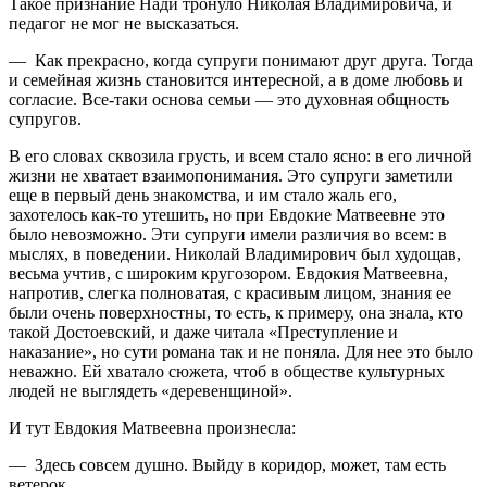
Такое признание Нади тронуло Николая Владимировича, и
педагог не мог не высказаться.
— Как прекрасно, когда супруги понимают друг друга. Тогда
и семейная жизнь становится интересной, а в доме любовь и
согласие. Все-таки основа семьи — это духовная общность
супругов.
В его словах сквозила грусть, и всем стало ясно: в его личной
жизни не хватает взаимопонимания. Это супруги заметили
еще в первый день знакомства, и им стало жаль его,
захотелось как-то утешить, но при Евдокие Матвеевне это
было невозможно. Эти супруги имели различия во всем: в
мыслях, в поведении. Николай Владимирович был худощав,
весьма учтив, с широким кругозором. Евдокия Матвеевна,
напротив, слегка полноватая, с красивым лицом, знания ее
были очень поверхностны, то есть, к примеру, она знала, кто
такой Достоевский, и даже читала «Преступление и
наказание», но сути романа так и не поняла. Для нее это было
неважно. Ей хватало сюжета, чтоб в обществе культурных
людей не выглядеть «деревенщиной».
И тут Евдокия Матвеевна произнесла:
— Здесь совсем душно. Выйду в коридор, может, там есть
ветерок.