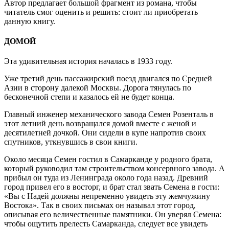
Автор предлагает большой фрагмент из романа, чтобы
читатель смог оценить и решить: стоит ли приобретать
данную книгу.
ДОМОЙ
Эта удивительная история началась в 1933 году.
Уже третий день пассажирский поезд двигался по Средней
Азии в сторону далекой Москвы. Дорога тянулась по
бесконечной степи и казалось ей не будет конца.
Главный инженер механического завода Семен Розенталь в
этот летний день возвращался домой вместе с женой и
десятилетней дочкой. Они сидели в купе напротив своих
спутников, уткнувшись в свои книги.
Около месяца Семен гостил в Самарканде у родного брата,
который руководил там строительством консервного завода. А
прибыл он туда из Ленинграда около года назад. Древний
город привел его в восторг, и брат стал звать Семена в гости:
«Вы с Надей должны непременно увидеть эту жемчужину
Востока». Так в своих письмах он называл этот город,
описывая его величественные памятники. Он уверял Семена:
чтобы ощутить прелесть Самарканда, следует все увидеть