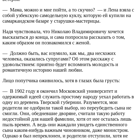
— Мама, можно и мне пойти, а то скучно? — и Лена взяла с
собой узбекскую самодельную куклу, которую ей купили на
самаркандском базаре у старушки-мастерицы.
Надя чувствовала, что Николаю Владимировичу хочется
высказаться до конца, и сама попросила рассказать о том,
каким образом он познакомился с женой.
— Должно быть, вас изумило, как мы, два несхожих
человека, оказались супругами? Об этом расскажу с
удовольствием: приятно будет вспомнить молодость и
романтичную историю нашей любви.
Лицо попутчика оживилось, хотя в глазах была грусть:
— В 1902 году я окончил Московский университет и
одержимый идеей служить простому народу уехал работать в
одну из деревень Тверской губернии. Разумеется, мои
родители не одобрили такой выбор, но переубедить сына не
смогли. Они, обедневшие дворяне, считали такую работу
недостойной для нашей фамилии, хотя от нее осталась лишь
пыль времен. А ведь они жаждали увидеть единственного
сына каким-нибудь важным чиновником, даже министром.
Однако я был непреклонен, и родители отступили, хотя не