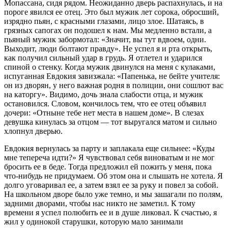
Мопассана, сидя рядом. Неожиданно дверь распахнулась, и на
пороге явился ее отец. Это был мужик лет сорока, обросший,
изрядно пьян, с красными глазами, лицо злое. Шатаясь, в
грязных сапогах он подошел к нам. Мы медленно встали, а
пьяный мужик забормотал: «Значит, вы тут вдвоем, одни.
Выходит, люди болтают правду». Не успел я и рта открыть,
как получил сильный удар в грудь. Я отлетел и ударился
спиной о стенку. Когда мужик двинулся на меня с кулаками,
испуганная Евдокия завизжала: «Папенька, не бейте учителя:
он из дворян, у него важная родня в полиции, они сошлют вас
на каторгу». Видимо, дочь знала слабости отца, и мужик
остановился. Словом, кончилось тем, что ее отец объявил
дочери: «Отныне тебе нет места в нашем доме». В слезах
девушка кинулась за отцом — тот выругался матом и сильно
хлопнул дверью.
Евдокия вернулась за парту и заплакала еще сильнее: «Куды
мне тепереча идти?» Я чувствовал себя виноватым и не мог
бросить ее в беде. Тогда предложил ей пожить у меня, пока
что-нибудь не придумаем. Об этом она и слышать не хотела. Я
долго уговаривал ее, а затем взял ее за руку и повел за собой.
На школьном дворе было уже темно, и мы зашагали по полям,
задними дворами, чтобы нас никто не заметил. К тому
времени я успел полюбить ее и в душе ликовал. К счастью, я
жил у одинокой старушки, которую мало занимали