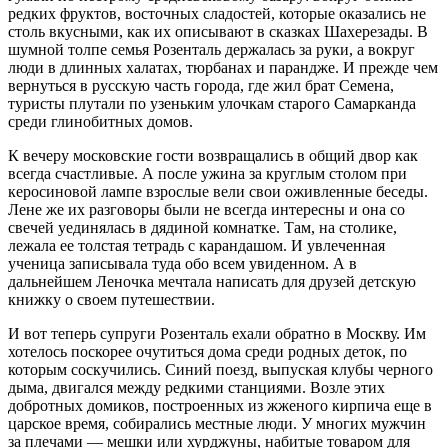
редких фруктов, восточных сладостей, которые оказались не
столь вкусными, как их описывают в сказках Шахерезады. В
шумной толпе семья Розенталь держалась за руки, а вокруг
люди в длинных халатах, тюрбанах и парандже. И прежде чем
вернуться в русскую часть города, где жил брат Семена,
туристы плутали по узеньким улочкам старого Самарканда
среди глинобитных домов.
К вечеру московские гости возвращались в общий двор как
всегда счастливые. А после ужина за круглым столом при
керосиновой лампе взрослые вели свои оживленные беседы.
Лене же их разговоры были не всегда интересны и она со
свечей уединялась в дядиной комнатке. Там, на столике,
лежала ее толстая тетрадь с карандашом. И увлеченная
ученица записывала туда обо всем увиденном. А в
дальнейшем Леночка мечтала написать для друзей детскую
книжку о своем путешествии.
И вот теперь супруги Розенталь ехали обратно в Москву. Им
хотелось поскорее очутиться дома среди родных деток, по
которым соскучились. Синий поезд, выпуская клубы черного
дыма, двигался между редкими станциями. Возле этих
добротных домиков, построенных из жженого кирпича еще в
царское время, собирались местные люди. У многих мужчин
за плечами — мешки или хурджуны, набитые товаром для