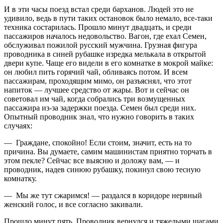
И в эти часы поезд встал среди барханов. Людей это не
удивило, ведь в пути таких остановок было немало, все-таки
техника состарилась. Прошло минут двадцать, и среди
пассажиров началось недовольство. Вагон, где ехал Семен,
обслуживал пожилой русский мужчина. Грузная фигура
проводника в синей рубашке изредка мелькала в открытой
двери купе. Чаще его видели в его комнатке в мокрой майке:
он любил пить горячий чай, обливаясь потом. И всем
пассажирам, проходящим мимо, он разъяснял, что этот
напиток — лучшее средство от жары. Вот и сейчас он
советовал им чай, когда собрались три возмущенных
пассажира из-за задержки поезда. Семен был среди них.
Опытный проводник знал, что нужно говорить в таких
случаях:
— Граждане, спокойно! Если стоим, значит, есть на то
причина. Вы думаете, самим машинистам приятно торчать в
этом пекле? Сейчас все выясню и доложу вам, — и
проводник, надев синюю рубашку, покинул свою тесную
комнатку.
— Мы же тут сжаримся! — раздался в коридоре нервный
женский голос, и все согласно закивали.
Прошло минут пять. Проводник вернулся и тяжелыми шагами