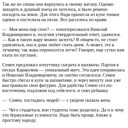
Так же не спеша они вернулись к своему вагону. Однако
заходить в душный поезд не хотелось, и было решено
посидеть на земле. Для этого Надя принесла из купе тонкое
одеяло и постелила на песке. Все расселись по краям.
— Моя жена еще спит? — поинтересовался Николай
Владимирович и, получив утвердительный ответ, удивился.
— Как в такую жару можно заснуть? В общем-то, не стоит
удивляться, она и дома любит спать днем. А может, это к
лучшему, так жара переносится легче? Говорят, еще сутки нам
ехать по пустыне.
Семен предложил попутчику сыграть в шахматы. Партия в
песках Каракумов — уникальный матч. Эта идея понравилась
и Николаю Владимировичу, он охотно согласился. Семен
быстро сбегал в купе за шахматами, и через минуту они уже
выстраивали свои фигурки. Для удобства Семен сел по-
восточному, подложив под себя ноги, и снял рубашку.
— Семен, постыдись людей! — с укором сказала жена.
— Чего стыдиться, вон студенты тоже разделись. Да и к чему
эти буржуазные условности. Надо быть проще, ближе к
простому народу.