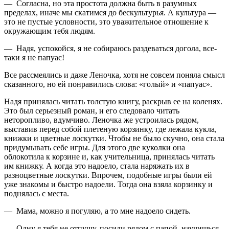
— Согласна, но эта простота должна быть в разумных
пределах, иначе мы скатимся до бескультурья. А культура —
это не пустые условности, это уважительное отношение к
окружающим тебя людям.
— Надя, успокойся, я не собираюсь раздеваться догола, все-
таки я не папуас!
Все рассмеялись и даже Леночка, хотя не совсем поняла смысл
сказанного, но ей понравились слова: «голый» и «папуас».
Надя принялась читать толстую книгу, раскрыв ее на коленях.
Это был серьезный роман, и его следовало читать
неторопливо, вдумчиво. Леночка же устроилась рядом,
выставив перед собой плетеную корзинку, где лежала кукла,
книжки и цветные лоскутки. Чтобы не было скучно, она стала
придумывать себе игры. Для этого две куколки она
облокотила к корзине и, как учительница, принялась читать
им книжку. А когда это надоело, стала наряжать их в
разноцветные лоскутки. Впрочем, подобные игры были ей
уже знакомы и быстро надоели. Тогда она взяла корзинку и
поднялась с места.
— Мама, можно я погуляю, а то мне надоело сидеть.
— Одну я тебя не отпущу, посиди рядом с папой, научишься