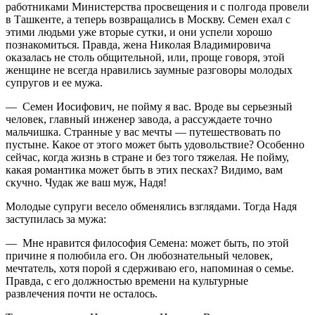
работниками Министерства просвещения и с полгода провели
в Ташкенте, а теперь возвращались в Москву. Семен ехал с
этими людьми уже вторые сутки, и они успели хорошо
познакомиться. Правда, жена Николая Владимировича
оказалась не столь общительной, или, проще говоря, этой
женщине не всегда нравились заумные разговоры молодых
супругов и ее мужа.
— Семен Иосифович, не пойму я вас. Вроде вы серьезный
человек, главный инженер завода, а рассуждаете точно
мальчишка. Странные у вас мечты — путешествовать по
пустыне. Какое от этого может быть удовольствие? Особенно
сейчас, когда жизнь в стране и без того тяжелая. Не пойму,
какая романтика может быть в этих песках? Видимо, вам
скучно. Чудак же ваш муж, Надя!
Молодые супруги весело обменялись взглядами. Тогда Надя
заступилась за мужа:
— Мне нравится философия Семена: может быть, по этой
причине я полюбила его. Он любознательный человек,
мечтатель, хотя порой я сдерживаю его, напоминая о семье.
Правда, с его должностью времени на культурные
развлечения почти не осталось.