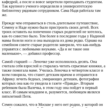
кафедрой, а после и вовсе запретили преподавать студентам.
Так крупного ученого определили в университетскую
библиотеку рядовым сотрудником. Сама Надя работала там
же.
Прежде чем отправиться в столь длительное путешествие,
Семену и Наде нужно было пристроить своих детей. Всех
троих оставить на попечении старых родителей не хотелось,
как-то совестно было. Тем более в последние годы у Надиной
мамы болели ноги и она выходила из дома редко. Однако на
семейном совете старые родители заверили, что как-нибудь
управятся с любимыми внуками. «Да и не такие они
маленькие», — добавил профессор.
Самой старшей — Леночке уже исполнилось десять. Она
считала себя взрослой и старалась читать серьезные книжки, а
также помогала маме. Училась Леночка в четвертом классе и
всем говорила, что станет детским врачом и отправится в
Африку лечить бедных, умирающих детишек, фотографии
которых она как-то увидела в газете «Правда». Вторым
ребенком была Валечка, в этом году она пойдет в первый
класс. И самым младшим и, разумеется, любимцем являлся
пятилетний Петя.
Семен сожалел, что в Москве у него нет родни, у которой он