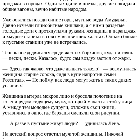
продажи в городах. Одни заходили в поезда, другие покидали
общие вагоны, вечно набитые народом.
Уже остались позади синие горы, мутные воды Амударьи.
Давно исчезли глинобитные кишлаки, а с ними раздетые
голодные дети с протянутыми руками, женщины в паранджах
и хмурые старики в совсем выцветших халатах. Однако ближе
к пустыне станции уже не встречались.
Теперь поезд двигался среди желтых барханов, куда ни глянь
— пески, пески. Казалось, будто сам воздух застыл от жары.
— Здесь так жарко, что даже дышать тяжело! — возмутилась
женщина старше сорока, сидя в купе напротив семьи
Розенталь. — Не пойму, как люди могут жить в таких диких
условиях!
Женщина вытерла мокрое лицо и бросила полотенце на
колени рядом сидящему мужу, который махал газетой у лица.
А между тем молодые супруги, отложив свои книги,
уставились в окно, где барханы сменяли свои рисунки.
— А разве в пустыне живут люди? — удивилась Лена.
На детский вопрос ответил муж той женщины. Николай