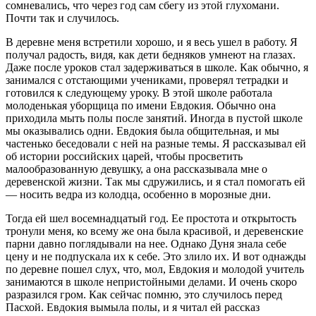
сомневались, что через год сам сбегу из этой глухомани.
Почти так и случилось.
В деревне меня встретили хорошо, и я весь ушел в работу. Я
получал радость, видя, как дети бедняков умнеют на глазах.
Даже после уроков стал задерживаться в школе. Как обычно, я
занимался с отстающими учениками, проверял тетрадки и
готовился к следующему уроку. В этой школе работала
молоденькая уборщица по имени Евдокия. Обычно она
приходила мыть полы после занятий. Иногда в пустой школе
мы оказывались одни. Евдокия была общительная, и мы
частенько беседовали с ней на разные темы. Я рассказывал ей
об истории российских царей, чтобы просветить
малообразованную девушку, а она рассказывала мне о
деревенской жизни. Так мы сдружились, и я стал помогать ей
— носить ведра из колодца, особенно в морозные дни.
Тогда ей шел восемнадцатый год. Ее простота и открытость
тронули меня, ко всему же она была красивой, и деревенские
парни давно поглядывали на нее. Однако Дуня знала себе
цену и не подпускала их к себе. Это злило их. И вот однажды
по деревне пошел слух, что, мол, Евдокия и молодой учитель
занимаются в школе непристойными делами. И очень скоро
разразился гром. Как сейчас помню, это случилось перед
Пасхой. Евдокия вымыла полы, и я читал ей рассказ