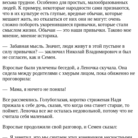
весьма трудное. Особенно для простых, малообразованных
людей. К примеру, некоторые народности сами признаются,
что в их культуре есть глупые, вредные обычаи, которые
мешают жить, но отказаться от них они не могут: очень
сложно побороть укоренившиеся привычки, которые стали
смыслом жизни. Обычаи — это наши привычки. Таково мое
мнение, мнение историка.
— Забавная мысль. Значит, люди живут в этой пустыне в
силу привычки? — заключил Николай Владимирович и был
не согласен, как и Семен.
Взрослые были увлечены беседой, а Леночка скучала. Она
сидела между родителями с хмурым лицом, пока обиженно не
проговорила:
— Мама, я ничего не поняла!
Все рассмеялись. Голубоглазая, коротко стриженая Надя
прижала к себе дочь, сказав, что когда она станет старше, то
поймет. Леночка все же осталась недовольной, потому что не
считала себя маленькой.
Взрослые продолжили свой разговор, и Семен сказал:
— Я заметил, что мы считаем этих кочевников несчастными