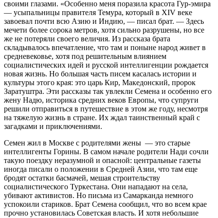
своими глазами. «Особенно меня поразила красота Гур-эмира
— усыпальницы правителя Темура, который в XIV веке
завоевал почти всю Азию и Индию, — писал брат. — Здесь
мечети более сорока метров, хотя сильно разрушены, но все
же не потеряли своего величия. Из рассказа брата
складывалось впечатление, что там и поныне народ живет в
средневековье, хотя под решительным влиянием
социалистических идей и русской интеллигенции рождается
новая жизнь. Но большая часть писем касалась истории и
культуры этого края: это царь Кир, Македонский, пророк
Заратуштра. Эти рассказы так увлекли Семена и особенно его
жену Надю, историка средних веков Европы, что супруги
решили отправиться в путешествие в этом же году, несмотря
на тяжелую жизнь в стране. Их ждал таинственный край с
загадками и приключениями.
Семен жил в Москве с родителями жены — это старые
интеллигенты Горины. В самом начале родители Нади сочли
такую поездку неразумной и опасной: центральные газеты
иногда писали о положении в Средней Азии, что там еще
бродят остатки басмачей, мешая строительству
социалистического Туркестана. Они нападают на села,
убивают активистов. Но письма из Самарканда немного
успокоили стариков. Брат Семена сообщил, что во всем крае
прочно установилась Советская власть. И хотя небольшие