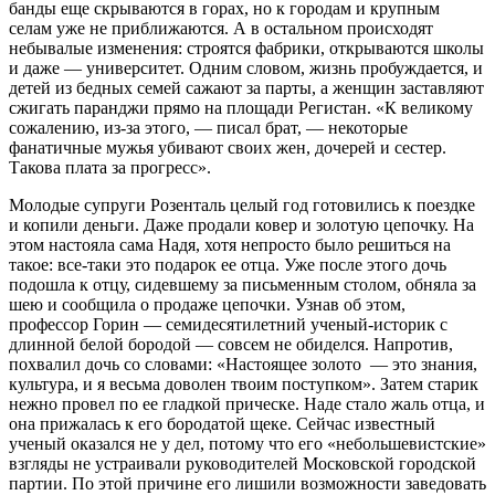
банды еще скрываются в горах, но к городам и крупным
селам уже не приближаются. А в остальном происходят
небывалые изменения: строятся фабрики, открываются школы
и даже — университет. Одним словом, жизнь пробуждается, и
детей из бедных семей сажают за парты, а женщин заставляют
сжигать паранджи прямо на площади Регистан. «К великому
сожалению, из-за этого, — писал брат, — некоторые
фанатичные мужья убивают своих жен, дочерей и сестер.
Такова плата за прогресс».
Молодые супруги Розенталь целый год готовились к поездке
и копили деньги. Даже продали ковер и золотую цепочку. На
этом настояла сама Надя, хотя непросто было решиться на
такое: все-таки это подарок ее отца. Уже после этого дочь
подошла к отцу, сидевшему за письменным столом, обняла за
шею и сообщила о продаже цепочки. Узнав об этом,
профессор Горин — семидесятилетний ученый-историк с
длинной белой бородой — совсем не обиделся. Напротив,
похвалил дочь со словами: «Настоящее золото — это знания,
культура, и я весьма доволен твоим поступком». Затем старик
нежно провел по ее гладкой прическе. Наде стало жаль отца, и
она прижалась к его бородатой щеке. Сейчас известный
ученый оказался не у дел, потому что его «небольшевистские»
взгляды не устраивали руководителей Московской городской
партии. По этой причине его лишили возможности заведовать