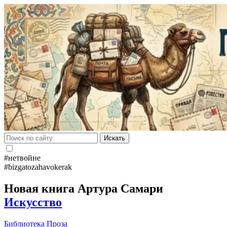
Искать
#нетвойне
#bizgatozahavokerak
Новая книга Артура Самари
Искусство
Библиотека
Проза