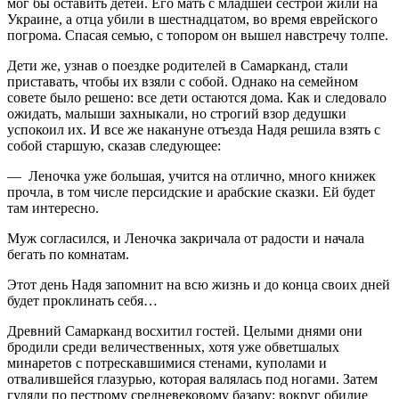
мог бы оставить детей. Его мать с младшей сестрой жили на
Украине, а отца убили в шестнадцатом, во время еврейского
погрома. Спасая семью, с топором он вышел навстречу толпе.
Дети же, узнав о поездке родителей в Самарканд, стали
приставать, чтобы их взяли с собой. Однако на семейном
совете было решено: все дети остаются дома. Как и следовало
ожидать, малыши захныкали, но строгий взор дедушки
успокоил их. И все же накануне отъезда Надя решила взять с
собой старшую, сказав следующее:
— Леночка уже большая, учится на отлично, много книжек
прочла, в том числе персидские и арабские сказки. Ей будет
там интересно.
Муж согласился, и Леночка закричала от радости и начала
бегать по комнатам.
Этот день Надя запомнит на всю жизнь и до конца своих дней
будет проклинать себя…
Древний Самарканд восхитил гостей. Целыми днями они
бродили среди величественных, хотя уже обветшалых
минаретов с потрескавшимися стенами, куполами и
отвалившейся глазурью, которая валялась под ногами. Затем
гуляли по пестрому средневековому базару: вокруг обилие