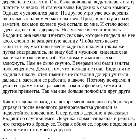
деревенские сплетни. Она была довольна, ведь теперь я стану
платить за двоих. И старуха взяла Евдокию в свою комнату.
Однако я успокоился рано. На другое утро уже вся деревня
шепталась о нашем «сожительстве». Придя в школу, я сразу
заметил, как мои коллеги уже остыли ко мне. И стало ясно:
здесь я долго не задержусь. Но тяжелее всего пришлось
Евдокии: она начала избегать сельчан, которые глядели на нее
косо, словно на развратную девицу. Чтобы хоть как-то
защитить ее, мы стали вместе ходить в школу и таким же
путем возвращались, на виду баб и мужиков, сидевших на
лавочках возле своих изб. Уже дома мы могли легко
вздохнуть. Нам не было скучно. Вечерами мы были заняты
просвещением. Дело в том, что последние годы Евдокия не
ходила в школу: отец-пьяница не позволил дочери учиться
дальше и заставил ее работать в школе. Поэтому вечерами я
учил ее грамматике, разъяснял законы физики, химии и
другие предметы. Так мы еще больше полюбили друг друга.
Как и следовало ожидать, вскоре меня вызвали в губернскую
управу и после недолгого разбирательства уволили за
недостойное поведение. Я вернулся в деревню и рассказал
Евдокии о случившемся. Девушка горько заплакала и решила,
что теперь-то я брошу ее. Тогда я обнял ее, горячо поцеловал и
предложил стать моей супругой.