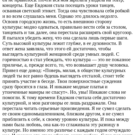
концерты. Еще Евдокия стала посещать уроки танцев,
осваивая светский этикет. Тогда она чувствовала себя робкой
и во всем слушалась меня. Однако это длилось недолго.
Освоив городскую жизнь, то есть внешнюю сторону
культуры: модно одеваться, правильно вести себя за столом,
танцевать и так далее, она перестала расширять свой кругозор.
Я пытался убедить жену, что она сделала лишь первые шаги.
Суть высокой культуры лежит глубже, в ее духовности. В
ответ жена заявляла, что этого ей достаточно, чтобы
выглядеть культурной женщиной среди умных людей. С
горячностью я стал убеждать, что культура — это не показное
приличье, а, прежде всего, то, что возвышает душу человека.
Привел еще довод: «Поверь, милая, в обществе культурных
людей ты все равно будешь выглядеть отсталой, стоит тебе
принять участие в беседе. Твои поверхностные суждения
сразу бросятся в глаза. И никакие модные платья и
утонченные манеры не спасут». Но, увы! Никакие слова не
помогли. К тому времени Евдокия считала себя достаточно
культурной, и мои разговоры ее лишь раздражали. Она
перестала читать серьезные произведения. Я не сумел сделать
ее своим единомышленником, близким другом, я не сумел
приблизить к себе, к своему уровню культуры. И пока между
нами была любовь, она как-то сглаживала эту разницу в
культуре. Но именно это различье с каждым годом отчуждало