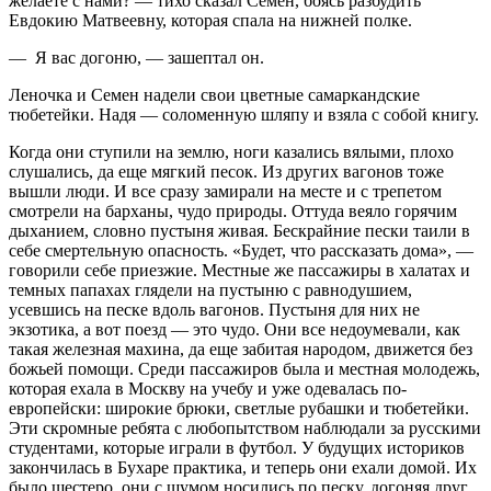
желаете с нами? — тихо сказал Семен, боясь разбудить
Евдокию Матвеевну, которая спала на нижней полке.
— Я вас догоню, — зашептал он.
Леночка и Семен надели свои цветные самаркандские
тюбетейки. Надя — соломенную шляпу и взяла с собой книгу.
Когда они ступили на землю, ноги казались вялыми, плохо
слушались, да еще мягкий песок. Из других вагонов тоже
вышли люди. И все сразу замирали на месте и с трепетом
смотрели на барханы, чудо природы. Оттуда веяло горячим
дыханием, словно пустыня живая. Бескрайние пески таили в
себе смертельную опасность. «Будет, что рассказать дома», —
говорили себе приезжие. Местные же пассажиры в халатах и
темных папахах глядели на пустыню с равнодушием,
усевшись на песке вдоль вагонов. Пустыня для них не
экзотика, а вот поезд — это чудо. Они все недоумевали, как
такая железная махина, да еще забитая народом, движется без
божьей помощи. Среди пассажиров была и местная молодежь,
которая ехала в Москву на учебу и уже одевалась по-
европейски: широкие брюки, светлые рубашки и тюбетейки.
Эти скромные ребята с любопытством наблюдали за русскими
студентами, которые играли в футбол. У будущих историков
закончилась в Бухаре практика, и теперь они ехали домой. Их
было шестеро, они с шумом носились по песку, догоняя друг