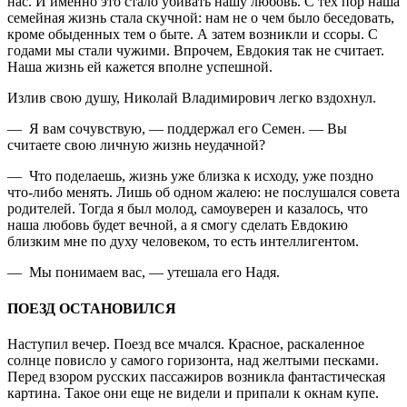
нас. И именно это стало убивать нашу любовь. С тех пор наша
семейная жизнь стала скучной: нам не о чем было беседовать,
кроме обыденных тем о быте. А затем возникли и ссоры. С
годами мы стали чужими. Впрочем, Евдокия так не считает.
Наша жизнь ей кажется вполне успешной.
Излив свою душу, Николай Владимирович легко вздохнул.
— Я вам сочувствую, — поддержал его Семен. — Вы
считаете свою личную жизнь неудачной?
— Что поделаешь, жизнь уже близка к исходу, уже поздно
что-либо менять. Лишь об одном жалею: не послушался совета
родителей. Тогда я был молод, самоуверен и казалось, что
наша любовь будет вечной, а я смогу сделать Евдокию
близким мне по духу человеком, то есть интеллигентом.
— Мы понимаем вас, — утешала его Надя.
ПОЕЗД ОСТАНОВИЛСЯ
Наступил вечер. Поезд все мчался. Красное, раскаленное
солнце повисло у самого горизонта, над желтыми песками.
Перед взором русских пассажиров возникла фантастическая
картина. Такое они еще не видели и припали к окнам купе.