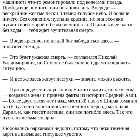
машиниста что-то ремонтировали под колесами поезда.
Пройдя еще немного, они остановились. Впереди —
бескрайние желтые пески и темно-голубое небо. И больше
ничего. Без сомнения, пустыня красива, но она все-таки
пугает своей жарой и безжизненностью. Окажись в ее пасти
без воды — тебя ждет мучительная смерть.
— Вроде красиво, но не дай бог заблудиться здесь, —
произнесла Надя.
— Это будет ужасная смерть, — согласился Николай
Владимирович, но Семен не был склонен драматизировать
ситуацию.
— И все же здесь живут пастухи — значит, можно выжить.
— При определенных условиях можно выжить, но не всегда,
— возразила жена и привела факты из истории Средней Азии.
— Более двух тысяч лет назад местный пастух Ширак заманил
в эту пустыню войска могущественного персидского царя
Дария, и, как гласит легенда, они все погибли здесь. Так что
пустыня весьма коварна.
Любовались барханами недолго, потому что безжизненная
картина вызывала гнетущее чувство.