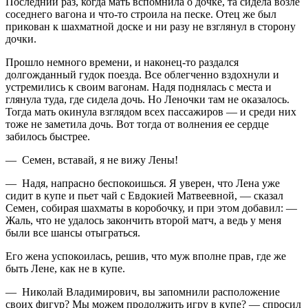
Последний раз, когда мать вспомнила о дочке, та сидела возле
соседнего вагона и что-то строила на песке. Отец же был
прикован к шахматной доске и ни разу не взглянул в сторону
дочки.
Прошло немного времени, и наконец-то раздался
долгожданный гудок поезда. Все облегченно вздохнули и
устремились к своим вагонам. Надя поднялась с места и
глянула туда, где сидела дочь. Но Леночки там не оказалось.
Тогда мать окинула взглядом всех пассажиров — и среди них
тоже не заметила дочь. Вот тогда от волнения ее сердце
забилось быстрее.
— Семен, вставай, я не вижу Лены!
— Надя, напрасно беспокоишься. Я уверен, что Лена уже
сидит в купе и пьет чай с Евдокией Матвеевной, — сказал
Семен, собирая шахматы в коробочку, и при этом добавил: —
Жаль, что не удалось закончить второй матч, а ведь у меня
были все шансы отыграться.
Его жена успокоилась, решив, что муж вполне прав, где же
быть Лене, как не в купе.
— Николай Владимирович, вы запомнили расположение
своих фигур? Мы можем продолжить игру в купе? — спросил