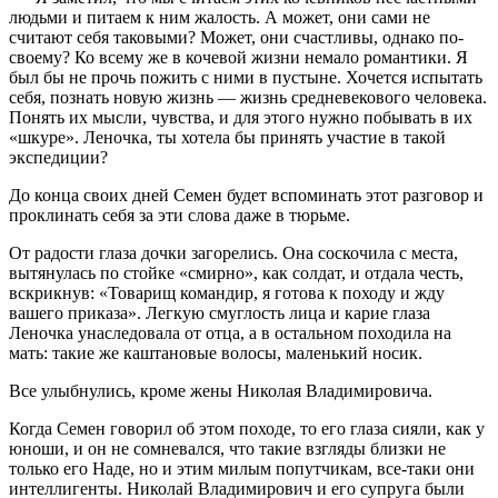
людьми и питаем к ним жалость. А может, они сами не
считают себя таковыми? Может, они счастливы, однако по-
своему? Ко всему же в кочевой жизни немало романтики. Я
был бы не прочь пожить с ними в пустыне. Хочется испытать
себя, познать новую жизнь — жизнь средневекового человека.
Понять их мысли, чувства, и для этого нужно побывать в их
«шкуре». Леночка, ты хотела бы принять участие в такой
экспедиции?
До конца своих дней Семен будет вспоминать этот разговор и
проклинать себя за эти слова даже в тюрьме.
От радости глаза дочки загорелись. Она соскочила с места,
вытянулась по стойке «смирно», как солдат, и отдала честь,
вскрикнув: «Товарищ командир, я готова к походу и жду
вашего приказа». Легкую смуглость лица и карие глаза
Леночка унаследовала от отца, а в остальном походила на
мать: такие же каштановые волосы, маленький носик.
Все улыбнулись, кроме жены Николая Владимировича.
Когда Семен говорил об этом походе, то его глаза сияли, как у
юноши, и он не сомневался, что такие взгляды близки не
только его Наде, но и этим милым попутчикам, все-таки они
интеллигенты. Николай Владимирович и его супруга были