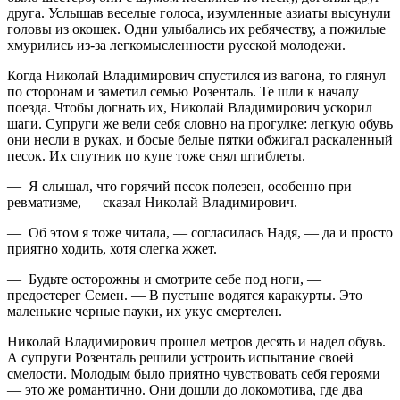
друга. Услышав веселые голоса, изумленные азиаты высунули
головы из окошек. Одни улыбались их ребячеству, а пожилые
хмурились из-за легкомысленности русской молодежи.
Когда Николай Владимирович спустился из вагона, то глянул
по сторонам и заметил семью Розенталь. Те шли к началу
поезда. Чтобы догнать их, Николай Владимирович ускорил
шаги. Супруги же вели себя словно на прогулке: легкую обувь
они несли в руках, и босые белые пятки обжигал раскаленный
песок. Их спутник по купе тоже снял штиблеты.
— Я слышал, что горячий песок полезен, особенно при
ревматизме, — сказал Николай Владимирович.
— Об этом я тоже читала, — согласилась Надя, — да и просто
приятно ходить, хотя слегка жжет.
— Будьте осторожны и смотрите себе под ноги, —
предостерег Семен. — В пустыне водятся каракурты. Это
маленькие черные пауки, их укус смертелен.
Николай Владимирович прошел метров десять и надел обувь.
А супруги Розенталь решили устроить испытание своей
смелости. Молодым было приятно чувствовать себя героями
— это же романтично. Они дошли до локомотива, где два