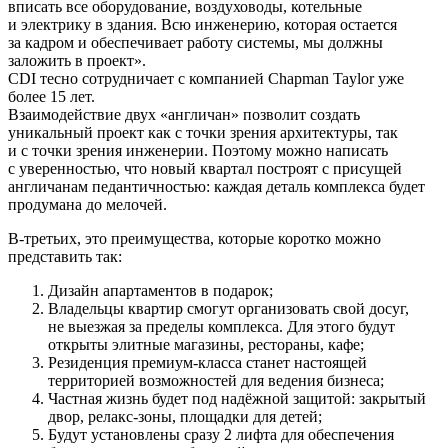
вписать все оборудование, воздуховоды, котельные
и электрику в здания. Всю инженерию, которая остается
за кадром и обеспечивает работу системы, мы должны
заложить в проект».
CDI тесно сотрудничает с компанией Chapman Taylor уже
более 15 лет.
Взаимодействие двух «англичан» позволит создать
уникальный проект как с точки зрения архитектуры, так
и с точки зрения инженерии. Поэтому можно написать
с уверенностью, что новый квартал построят с присущей
англичанам педантичностью: каждая деталь комплекса будет
продумана до мелочей.
В-третьих, это преимущества, которые коротко можно
представить так:
Дизайн апартаментов в подарок;
Владельцы квартир смогут организовать свой досуг,
не выезжая за пределы комплекса. Для этого будут
открыты элитные магазины, рестораны, кафе;
Резиденция премиум-класса станет настоящей
территорией возможностей для ведения бизнеса;
Частная жизнь будет под надёжной защитой: закрытый
двор, релакс-зоны, площадки для детей;
Будут установлены сразу 2 лифта для обеспечения