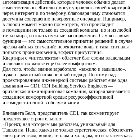
автоматизация действий, которые человек обычно делает
самостоятельно. Жители смогут управлять своей квартирой
через интернет и по телефону, благодаря чему становятся
доступны совершенно невероятные операции. Например,
в любой момент можно посмотреть, что происходит
в помещении не только из соседней комнаты, но и из любой
точки мира, и отдать нужные распоряжения. Самая главная
функция — это самостоятельное принятие решений в случае
чрезвычайных ситуаций: перекрытие воды и газа, сигналы
попыток проникновения, эффект присутствия.
Квартиры с «интеллектом» облегчат быт своим владельцам
и сделают их жилье еще более комфортным.
Для того, чтобы здание заработало, «зажило и задышало»,
нужен грамотный инженерный подход. Поэтому над
проектированием инженерной системы работает еще одна
компания — CDI. CDI Building Services Engineers —
британская инжиниринговая компания, которая занимается
созданием комфортной среды: ресурсоэффективной
и самодостаточной в обслуживании.
Елизавета Белл, представитель СDI, так комментирует
предстоящее строительство:
«Проект, над которым мы работаем, уникальный для
Ташкента. Наша задача не только стратегическая, обеспечить
электричеством, водой, теплом и холодом, но и тактическая: