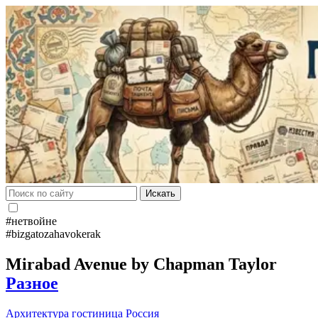
Искать
#нетвойне
#bizgatozahavokerak
Mirabad Avenue by Chapman Taylor
Разное
Архитектура
гостиница Россия