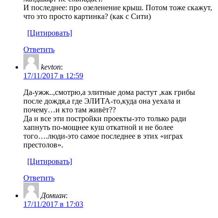
И последнее: про озеленение крыш. Потом тоже скажут,
что это просто картинка? (как с Сити)
[Цитировать]
Ответить
kevton
:
17/11/2017 в 12:59
Да-ужж..,смотрю,а элитные дома растут ,как грибы
после дождя,а где ЭЛИТА-то,куда она уехала и
почему…и кто там живёт??
Да и все эти постройки проекты-это только ради
хапнуть по-мощнее куш откатной и не более
того….люди-это самое последнее в этих «играх
престолов».
[Цитировать]
Ответить
Домиан
:
17/11/2017 в 17:03