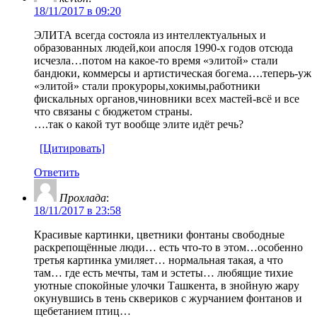
18/11/2017 в 09:20
ЭЛИТА всегда состояла из интеллектуальных и
образованных людей,кои апосля 1990-х годов отсюда
исчезла…потом на какое-то время «элитой» стали
бандюки, коммерсы и артистическая богема….теперь-уж
«элитой» стали прокуроры,хокимы,работники
фискальных органов,чиновники всех мастей-всё и все
что связаны с бюджетом страны.
….так о какой тут вообще элите идёт речь?
[Цитировать]
Ответить
Прохлада
:
18/11/2017 в 23:58
Красивые картинки, цветники фонтаны свободные
раскрепощённые люди… есть что-то в этом…особенно
третья картинка умиляет… нормальная такая, а что
там… где есть мечты, там и эстеты… любящие тихие
уютные спокойные улочки Ташкента, в знойную жару
окунувшись в тень сквериков с журчанием фонтанов и
щебетанием птиц…