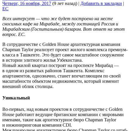
Четверг, 16 ноября, 2017
(9 лет назад)
|
Добавить в закладки
|
EC
Всех интерсует — что же будет построено на месте
сносимых кафе на Мирабаде, между гостиницей Россия и
Мирабадским (Госпитальным) базаром. Вот ответ на этот
вопрос. ЕС.
В сотрудничестве с Golden House архитектурная компания
Chapman Taylor реализует проект жилого комплекса премиум-
класса в Ташкенте. Это будет самое масштабное сооружение
в истории элитного жилья Узбекистана.
Новый жилой квартал построят на проспекте Мирабад —
в одном из развитых районов Ташкента. Комплекс
апартаментов, однозначно, станет впечатляющим по своей
масштабности объектом недвижимости, который изменит
внешний облик столицы.
Уникальный
Во-первых, над новым проектом в сотрудничестве с Golden
House работают ведущие британские компании с мировыми
именами, такие как архитектурное бюро Chapman Taylor
и инжиниринговая компания CDI.
Международное архитектурное бюро Chapman Taylor со штаб-