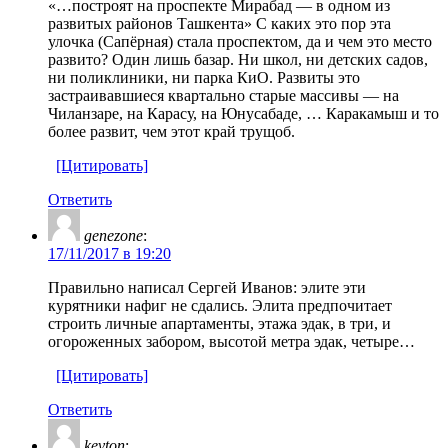
«…построят на проспекте Мирабад — в одном из
развитых районов Ташкента» С каких это пор эта
улочка (Сапёрная) стала проспектом, да и чем это место
развито? Один лишь базар. Ни школ, ни детских садов,
ни поликлиники, ни парка КиО. Развиты это
застраивавшиеся квартально старые массивы — на
Чиланзаре, на Карасу, на Юнусабаде, … Каракамыш и то
более развит, чем этот край трущоб.
[Цитировать]
Ответить
genezone
:
17/11/2017 в 19:20
Правильно написал Сергей Иванов: элите эти
курятники нафиг не сдались. Элита предпочитает
строить личные апартаменты, этажа эдак, в три, и
огороженных забором, высотой метра эдак, четыре…
[Цитировать]
Ответить
kevton
: