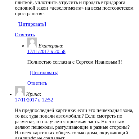
плиткой, уплотнить-утрусить и продать втридорога —
основной закон «девелопмента» на всем постсоветском
пространстве.
[Цитировать]
Ответить
Екатерина
:
17/11/2017 в 20:58
Полностью согласна c Сергеем Ивановым!!!
[Цитировать]
Ответить
Ирина
:
17/11/2017 в 12:52
На предпоследней картинке: если это пешеходная зона,
то как туда попали автомобили? Если смотреть по
разметке, то получается проезжая часть. Но что там
делают пешеходы, разгуливающие в разные стороны?
На всех картинках общее- только дома, окружающий
ландшафт не совпадает.