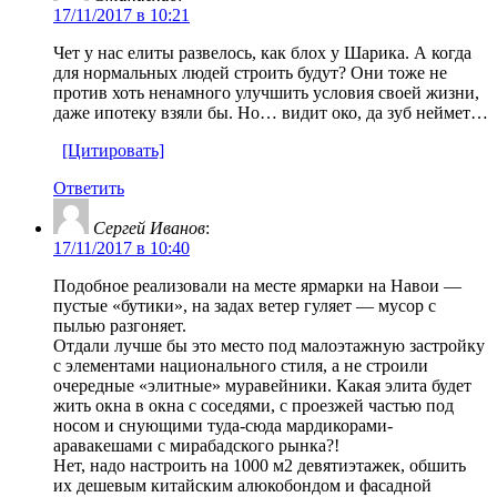
17/11/2017 в 10:21
Чет у нас елиты развелось, как блох у Шарика. А когда
для нормальных людей строить будут? Они тоже не
против хоть ненамного улучшить условия своей жизни,
даже ипотеку взяли бы. Но… видит око, да зуб неймет…
[Цитировать]
Ответить
Сергей Иванов
:
17/11/2017 в 10:40
Подобное реализовали на месте ярмарки на Навои —
пустые «бутики», на задах ветер гуляет — мусор с
пылью разгоняет.
Отдали лучше бы это место под малоэтажную застройку
с элементами национального стиля, а не строили
очередные «элитные» муравейники. Какая элита будет
жить окна в окна с соседями, с проезжей частью под
носом и снующими туда-сюда мардикорами-
аравакешами с мирабадского рынка?!
Нет, надо настроить на 1000 м2 девятиэтажек, обшить
их дешевым китайским алюкобондом и фасадной