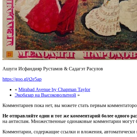
Ашуги Исфандияр Рустамов & Садагэт Расулов
https://goo.gl/t2e5ap
«
Mirabad Avenue by Chapman Taylor
Экобазар на Высоковольтной
»
Комментариев пока нет, вы можете стать первым комментаторо
Не отправляйте один и тот же комментарий более одного ра
на антиспам. Множественные одинаковые комментарии могут бы
Комментарии, содержащие ссылки и вложения, автоматическ