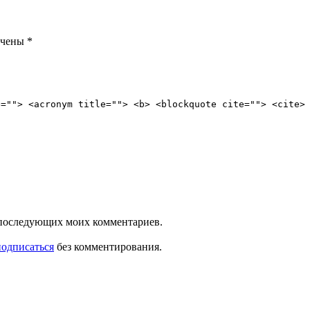
ечены
*
e=""> <acronym title=""> <b> <blockquote cite=""> <cite>
ля последующих моих комментариев.
подписаться
без комментирования.