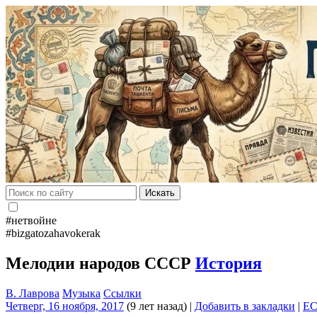
Искать
#нетвойне
#bizgatozahavokerak
Мелодии народов СССР
История
В. Лаврова
Музыка
Ссылки
Четверг, 16 ноября, 2017
(9 лет назад)
|
Добавить в закладки
|
E