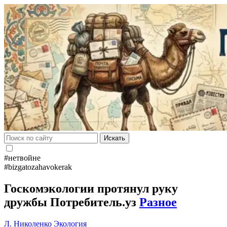
Искать
#нетвойне
#bizgatozahavokerak
Госкомэкологии протянул руку
дружбы Потребитель.уз
Разное
Л. Николенко
Экология