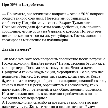
Про 50% и Потребитель
— Понимаете, экологические вопросы – это на 50 % вопросы
общественного сознания. Поэтому мы обращаемся к
сообществу Потребитель. – сказал Бахром Тулкинович
Пока мы обсуждали форматы взаимодействия, нам пришло
сообщение, что мусорку на Чарваке, о которой Потребитель
писал несколько часов назад, уже убирают. Госкомэкологии
среагировал мгновенно на публикацию.
Давайте вместе?
Так вот о чем хотелось попросить сообщество после встречи с
Госкомэкологии. Давайте вместе? Не как стороны баррикад, а
как партнеры. Госкомитет к этому готов. Дело за нами.
Придумаем какие-нибудь акции, мероприятия. Верю, что нас
поддержит бизнес. Это ведь так важно, когда вместе. Когда
будете писать в очередной раз о несанкционированной свалке,
сливах в каналы и реки, обращайтесь к Госкомитету, как к
партнерам. Не с претензией, а как общественная поддержка.
Нам не сложно помочь в выявлении проблемных в плане
экологии мест, ведь верно?
А Госкомэкологии спасибо за доверие, за протянутую нам
навстречу руку. Жмем ее честно и по-партнерски. Будем