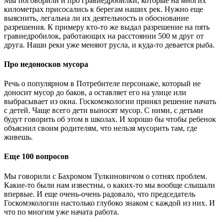
Мы поговорили и про гравиедробилки, которые на многих
километрах присосались к берегам наших рек. Нужно еще
выяснить, легальна ли их деятельность и обоснование
разрешения. К примеру кто-то же выдал разрешение на пять
гравиедробилок, работающих на расстоянии 500 м друг от
друга. Наши реки уже меняют русла, и куда-то девается рыба.
Про недоносков мусора
Речь о популярном в Потребителе персонаже, который не
доносит мусор до баков, а оставляет его на улице или
выбрасывает из окна. Госкомэкологии принял решение начать
с детей. Чаще всего дети выносят мусор. С ними, с детьми
будут говорить об этом в школах. И хорошо бы чтобы ребенок
объяснил своим родителям, что нельзя мусорить там, где
живешь.
Еще 100 вопросов
Мы говорили с Бахромом Тулкиновичом о сотнях проблем.
Какие-то были нам известны, о каких-то мы вообще слышали
впервые. И еще очень-очень радовало, что председатель
Госкомэкологии настолько глубоко знаком с каждой из них. И
что по многим уже начата работа.