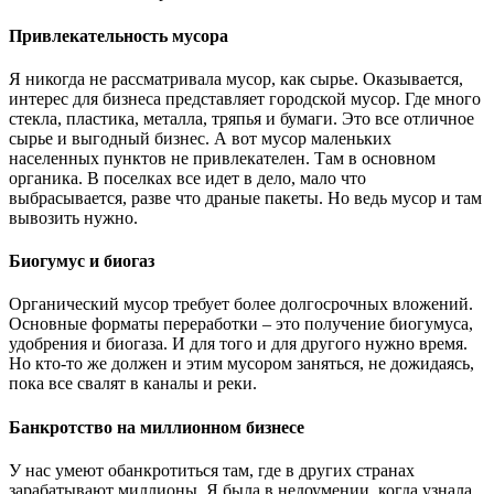
Привлекательность мусора
Я никогда не рассматривала мусор, как сырье. Оказывается,
интерес для бизнеса представляет городской мусор. Где много
стекла, пластика, металла, тряпья и бумаги. Это все отличное
сырье и выгодный бизнес. А вот мусор маленьких
населенных пунктов не привлекателен. Там в основном
органика. В поселках все идет в дело, мало что
выбрасывается, разве что драные пакеты. Но ведь мусор и там
вывозить нужно.
Биогумус и биогаз
Органический мусор требует более долгосрочных вложений.
Основные форматы переработки – это получение биогумуса,
удобрения и биогаза. И для того и для другого нужно время.
Но кто-то же должен и этим мусором заняться, не дожидаясь,
пока все свалят в каналы и реки.
Банкротство на миллионном бизнесе
У нас умеют обанкротиться там, где в других странах
зарабатывают миллионы. Я была в недоумении, когда узнала