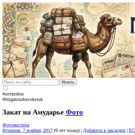
Искать
#нетвойне
#bizgatozahavokerak
Закат на Амударье
Фото
Фотомастера
Вторник, 7 ноября, 2017
(9 лет назад)
|
Добавить в закладки
|
E