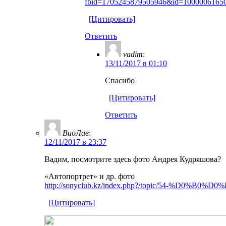
fbid=1705245879505946&id=100000616508
[Цитировать]
Ответить
vadim
:
13/11/2017 в 01:10
Cпасибо
[Цитировать]
Ответить
ВиоЛав
:
12/11/2017 в 23:37
Вадим, посмотрите здесь фото Андрея Кудряшова?
«Автопортрет» и др. фото
http://sonyclub.kz/index.php?/topic/54
[Цитировать]