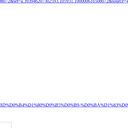
072&set=a.393946207302593.105931.100000616508072&source=48&
-%D0%B0%D0%BD%D0%B4%D1%80%D0%B5%D0%B9-%D0%BA%D1%