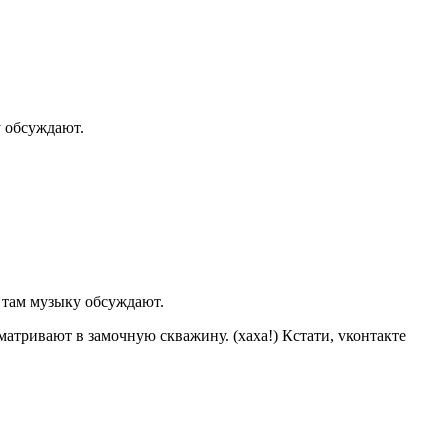
у обсуждают.
ы там музыку обсуждают.
атривают в замочную скважину. (хаха!) Кстати, vконтакте