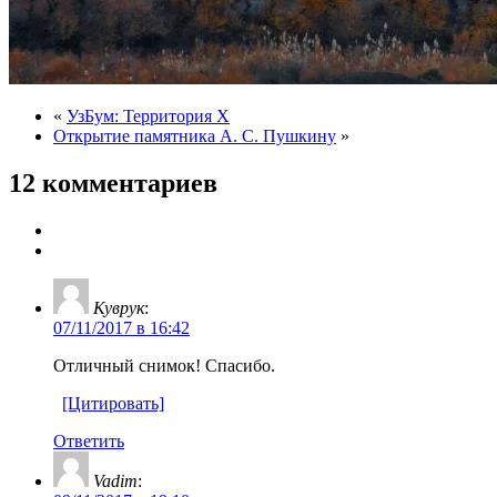
«
УзБум: Территория X
Открытие памятника А. С. Пушкину
»
12 комментариев
Куврук
:
07/11/2017 в 16:42
Отличный снимок! Спасибо.
[Цитировать]
Ответить
Vadim
: