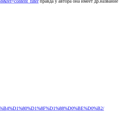
ref=content_filter
правда у автора она имеет др.название
83%D0%B4%D1%80%D1%8F%D1%88%D0%BE%D0%B2/