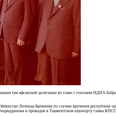
бывания там афганской делегации во главе с генсеком НДПА Баб
 Узбекистан Леонида Брежнева по случаю вручения республике 
Фахриддинова и проводов в Ташкентском аэропорту главы КПСС.