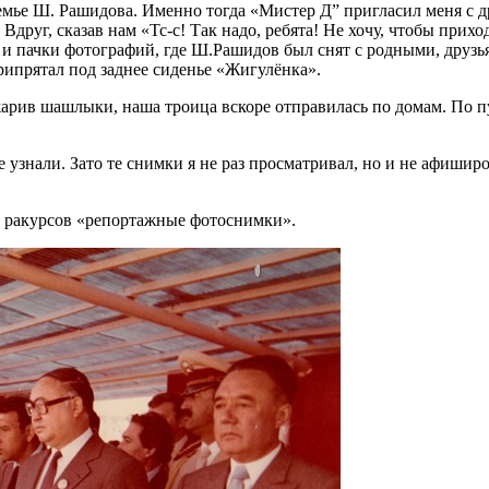
мье Ш. Рашидова. Именно тогда «Мистер Д” пригласил меня с 
Вдруг, сказав нам «Тс-с! Так надо, ребята! Не хочу, чтобы прих
и и пачки фотографий, где Ш.Рашидов был снят с родными, друз
припрятал под заднее сиденье «Жигулёнка».
ожарив шашлыки, наша троица вскоре отправилась по домам. По 
узнали. Зато те снимки я не раз просматривал, но и не афиширо
 и ракурсов «репортажные фотоснимки».