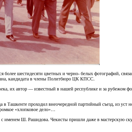
ся более шестидесяти цветных и черно- белых фотографий, свя
тана, кандидата в члены Политбюро ЦК КПСС.
века, их автор — известный в нашей республике и за рубежом ф
да в Ташкенте проходил внеочередной партийный съезд, из уст 
громкое «хлопковое дело»…
е с именем Ш. Рашидова. Чекисты пришли даже в мастерскую ск