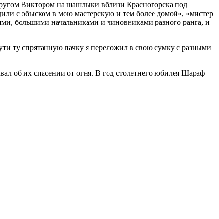
другом Виктором на шашлыки вблизи Красногорска под
одили с обыском в мою мастерскую и тем более домой», «мистер
ьями, большими начальниками и чиновниками разного ранга, и
пути ту спрятанную пачку я переложил в свою сумку с разными
вал об их спасении от огня. В год столетнего юбилея Шараф