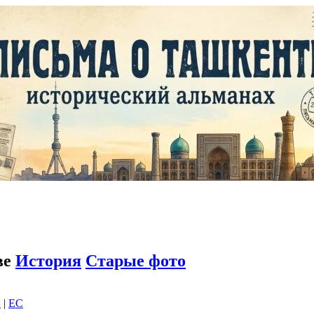
ве
История
Старые фото
и
|
EC