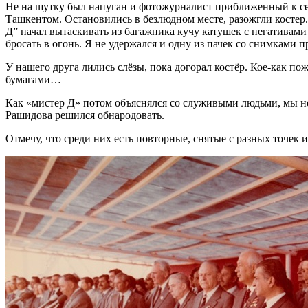
Не на шутку был напуган и фотожурналист приближенный к се
Ташкентом. Остановились в безлюдном месте, разожгли костер. 
Д” начал вытаскивать из багажника кучу катушек с негативам
бросать в огонь. Я не удержался и одну из пачек со снимками 
У нашего друга лились слёзы, пока догорал костёр. Кое-как п
бумагами…
Как «мистер Д» потом объяснялся со служивыми людьми, мы не 
Рашидова решился обнародовать.
Отмечу, что среди них есть повторные, снятые с разных точек