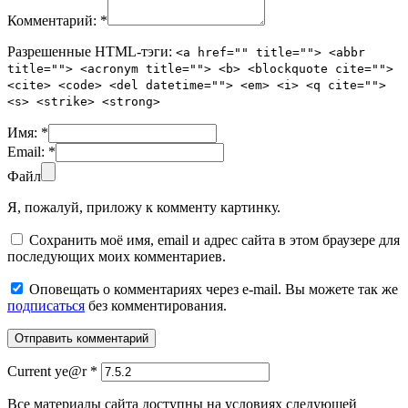
Комментарий:
*
Разрешенные HTML-тэги:
<a href="" title=""> <abbr
title=""> <acronym title=""> <b> <blockquote cite="">
<cite> <code> <del datetime=""> <em> <i> <q cite="">
<s> <strike> <strong>
Имя:
*
Email:
*
Файл
Я, пожалуй, приложу к комменту картинку.
Сохранить моё имя, email и адрес сайта в этом браузере для
последующих моих комментариев.
Оповещать о комментариях через e-mail. Вы можете так же
подписаться
без комментирования.
Current ye@r
*
Все материалы сайта доступны на условиях следующей