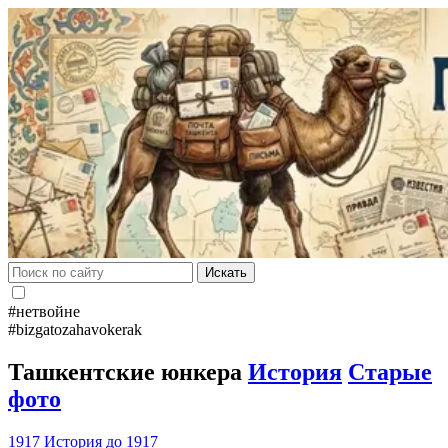
Искать
#нетвойне
#bizgatozahavokerak
Ташкентские юнкера
История
Старые
фото
1917
История до 1917