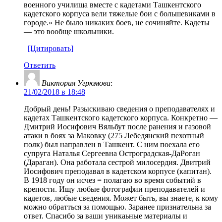
военного училища вместе с кадетами Ташкентского
кадетского корпуса вели тяжелые бои с большевиками в
городе.» Не было никаких боев, не сочиняйте. Кадеты
— это вообще школьники.
[Цитировать]
Ответить
Виктория Угрюмова
:
21/02/2018 в 18:48
Добрый день! Разыскиваю сведения о преподавателях и
кадетах Ташкентского кадетского корпуса. Конкретно —
Дмитрий Иосифович Вяльбут после ранения и газовой
атаки в боях за Маковку (275 Лебедянский пехотный
полк) был направлен в Ташкент. С ним поехала его
супруга Наталья Сергеевна Остроградская-ДаРоган
(Дараган). Она работала сестрой милосердия. Двитрий
Иосифович преподавал в кадетском корпусе (капитан).
В 1918 году он исчез = полагаю во время событий в
крепости. Ищу любые фотографии преподавателей и
кадетов, любые сведения. Может быть, вы знаете, к кому
можно обратться за помощью. Заранее признательна за
ответ. Спасибо за ваши уникаьные материалы и