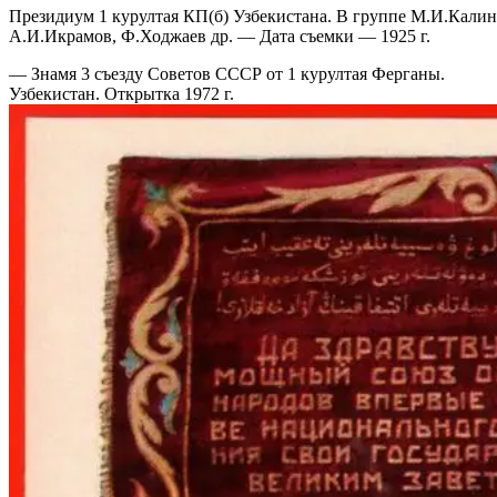
Президиум 1 курултая КП(б) Узбекистана. В группе М.И.Калин
А.И.Икрамов, Ф.Ходжаев др. — Дата съемки — 1925 г.
— Знамя 3 съезду Советов СССР от 1 курултая Ферганы.
Узбекистан. Открытка 1972 г.