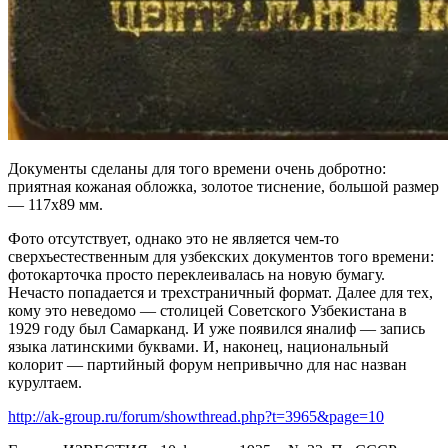
Документы сделаны для того времени очень добротно:
приятная кожаная обложка, золотое тиснение, большой размер
— 117х89 мм.
Фото отсутствует, однако это не является чем-то
сверхъестественным для узбекских документов того времени:
фотокарточка просто переклеивалась на новую бумагу.
Нечасто попадается и трехстраничный формат. Далее для тех,
кому это неведомо — столицей Советского Узбекистана в
1929 году был Самарканд. И уже появился яналиф — запись
языка латинскими буквами. И, наконец, национальный
колорит — партийный форум непривычно для нас назван
курултаем.
http://ak-group.ru/forum/showthread.php?t=3965&page=10