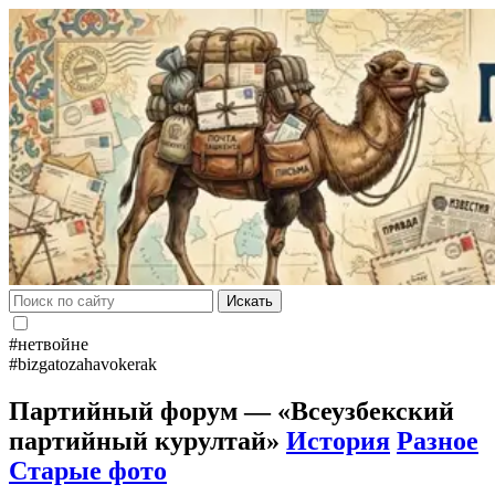
Искать
#нетвойне
#bizgatozahavokerak
Партийный форум — «Всеузбекский
партийный курултай»
История
Разное
Старые фото