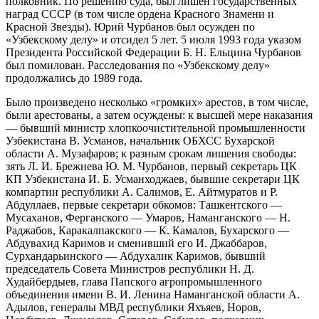
полковник. По решению суда, был лишён государственных
наград СССР (в том числе ордена Красного Знамени и
Красной Звезды). Юрий Чурбанов был осужден по
«Узбекскому делу» и отсидел 5 лет. 5 июля 1993 года указом
Президента Российской Федерации Б. Н. Ельцина Чурбанов
был помилован. Расследования по «Узбекскому делу»
продолжались до 1989 года.
Было произведено несколько «громких» арестов, в том числе,
были арестованы, а затем осуждены: к высшей мере наказания
— бывший министр хлопкоочистительной промышленности
Узбекистана В. Усманов, начальник ОБХСС Бухарской
области А. Музафаров; к разным срокам лишения свободы:
зять Л. И. Брежнева Ю. М. Чурбанов, первый секретарь ЦК
КП Узбекистана И. Б. Усманходжаев, бывшие секретари ЦК
компартии республики А. Салимов, Е. Айтмуратов и Р.
Абдуллаев, первые секретари обкомов: Ташкентского —
Мусаханов, Ферганского — Умаров, Наманганского — Н.
Раджабов, Каракалпакского — К. Камалов, Бухарского —
Абдувахид Каримов и сменивший его И. Джаббаров,
Сурхандарьинского — Абдухалик Каримов, бывший
председатель Совета Министров республики Н. Д.
Худайбердыев, глава Папского агропромышленного
объединения имени В. И. Ленина Наманганской области А.
Адылов, генералы МВД республики Яхъяев, Норов,