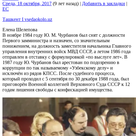
Среда, 18 октября, 2017
(9 лет назад)
|
Добавить в закладки
|
EC
Ташкент I vsedaokolo.uz
Елена Шелепова
В ноябре 1984 году Ю. М. Чурбанов был снят с должности
Первого замминистра и назначен, со значительным
понижением, на должность заместителя начальника Главного
управления внутренних войск МВД СССР, а летом 1986 года
отправлен в отставку с формулировкой «по выслуге лет». В
1987 году Ю. Чурбанов был арестован по подозрению в
коррупции по так называемому «Узбекскому делу» и
исключён из рядов КПСС. После судебного процесса,
который проходил с 5 сентября по 30 декабря 1988 года, был
приговорён Военной коллегией Верховного Суда СССР к 12
годам лишения свободы с конфискацией имущества.