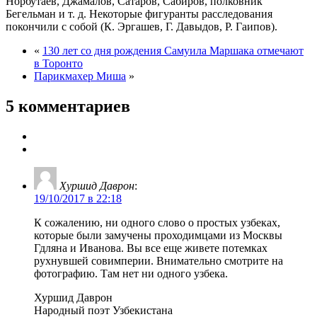
Норбутаев, Джамалов, Сатаров, Сабиров, полковник
Бегельман и т. д. Некоторые фигуранты расследования
покончили с собой (К. Эргашев, Г. Давыдов, Р. Гаипов).
«
130 лет со дня рождения Самуила Маршака отмечают
в Торонто
Парикмахер Миша
»
5 комментариев
Хуршид Даврон
:
19/10/2017 в 22:18
К сожалению, ни одного слово о простых узбеках,
которые были замучены проходимцами из Москвы
Гдляна и Иванова. Вы все еще живете потемках
рухнувшей совимперии. Внимательно смотрите на
фотографию. Там нет ни одного узбека.
Хуршид Даврон
Народный поэт Узбекистана