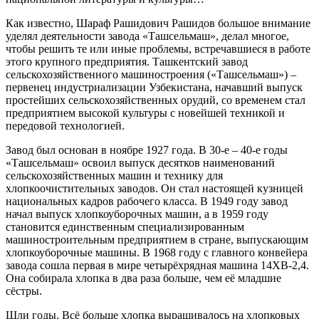
Как известно, Шараф Рашидович Рашидов большое внимание
уделял деятельности завода «Ташсельмаш», делал многое,
чтобы решить те или иные проблемы, встречавшиеся в работе
этого крупного предприятия. Ташкентский завод
сельскохозяйственного машиностроения («Ташсельмаш») –
первенец индустриализации Узбекистана, начавший выпуск
простейших сельскохозяйственных орудий, со временем стал
предприятием высокой культуры с новейшей техникой и
передовой технологией.
Завод был основан в ноябре 1927 года. В 30-е – 40-е годы
«Ташсельмаш» освоил выпуск десятков наименований
сельскохозяйственных машин и технику для
хлопкоочистительных заводов. Он стал настоящей кузницей
национальных кадров рабочего класса. В 1949 году завод
начал выпуск хлопкоуборочных машин, а в 1959 году
становится единственным специализированным
машиностроительным предприятием в стране, выпускающим
хлопкоуборочные машины. В 1968 году с главного конвейера
завода сошла первая в мире четырёхрядная машина 14ХВ-2,4.
Она собирала хлопка в два раза больше, чем её младшие
сёстры.
Шли годы. Всё больше хлопка выращивалось на хлопковых