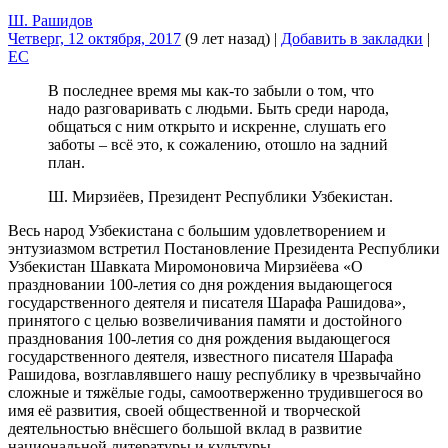
Ш. Рашидов
Четверг, 12 октября, 2017
(9 лет назад)
|
Добавить в закладки
|
EC
В последнее время мы как-то забыли о том, что
надо разговаривать с людьми. Быть среди народа,
общаться с ним открыто и искренне, слушать его
заботы – всё это, к сожалению, отошло на задний
план.
Ш. Мирзиёев, Президент Республики Узбекистан.
Весь народ Узбекистана с большим удовлетворением и
энтузиазмом встретил Постановление Президента Республики
Узбекистан Шавката Миромоновича Мирзиёева «О
праздновании 100-летия со дня рождения выдающегося
государственного деятеля и писателя Шарафа Рашидова»,
принятого с целью возвеличивания памяти и достойного
празднования 100-летия со дня рождения выдающегося
государственного деятеля, известного писателя Шарафа
Рашидова, возглавлявшего нашу республику в чрезвычайно
сложные и тяжёлые годы, самоотверженно трудившегося во
имя её развития, своей общественной и творческой
деятельностью внёсшего большой вклад в развитие
национальной литературы и культуры…