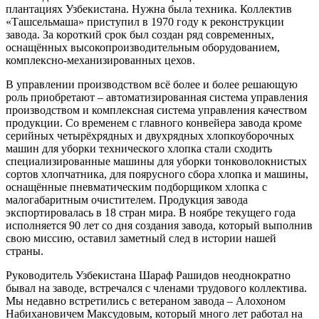
плантациях Узбекистана. Нужна была техника. Коллектив
«Ташсельмаша» приступил в 1970 году к реконструкции
завода. За короткий срок был создан ряд современных,
оснащённых высокопроизводительным оборудованием,
комплексно-механизированных цехов.
В управлении производством всё более и более решающую
роль приобретают – автоматизированная система управления
производством и комплексная система управления качеством
продукции. Со временем с главного конвейера завода кроме
серийных четырёхрядных и двухрядных хлопкоуборочных
машин для уборки технического хлопка стали сходить
специализированные машины для уборки тонковолокнистых
сортов хлопчатника, для поярусного сбора хлопка и машины,
оснащённые пневматическим подборщиком хлопка с
малогабаритным очистителем. Продукция завода
экспортировалась в 18 стран мира. В ноябре текущего года
исполняется 90 лет со дня создания завода, который выполнив
свою миссию, оставил заметный след в истории нашей
страны.
Руководитель Узбекистана Шараф Рашидов неоднократно
бывал на заводе, встречался с членами трудового коллектива.
Мы недавно встретились с ветераном завода – Алохоном
Набихановичем Максудовым, который много лет работал на