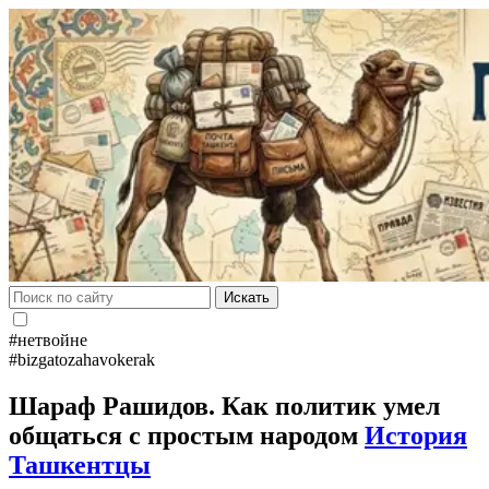
Искать
#нетвойне
#bizgatozahavokerak
Шараф Рашидов. Как политик умел
общаться с простым народом
История
Ташкентцы