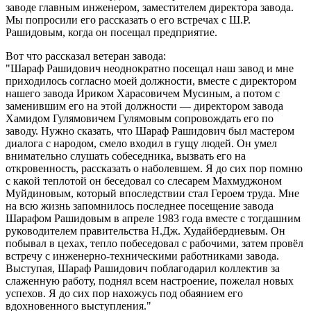
заводе главным инженером, заместителем директора завода.
Мы попросили его рассказать о его встречах с Ш.Р.
Рашидовым, когда он посещал предприятие.
Вот что рассказал ветеран завода:
Шараф Рашидович неоднократно посещал наш завод и мне
приходилось согласно моей должности, вместе с директором
нашего завода Ириком Харасовичем Мусиным, а потом с
заменившим его на этой должности — директором завода
Хамидом Гулямовичем Гулямовым сопровождать его по
заводу. Нужно сказать, что Шараф Рашидович был мастером
диалога с народом, смело входил в гущу людей. Он умел
внимательно слушать собеседника, вызвать его на
откровенность, рассказать о наболевшем. Я до сих пор помню
с какой теплотой он беседовал со слесарем Махмуджоном
Муйдиновым, который впоследствии стал Героем труда. Мне
на всю жизнь запомнилось последнее посещение завода
Шарафом Рашидовым в апреле 1983 года вместе с тогдашним
руководителем правительства Н.Дж. Худайбердиевым. Он
побывал в цехах, тепло побеседовал с рабочими, затем провёл
встречу с инженерно-техническими работниками завода.
Выступая, Шараф Рашидович поблагодарил коллектив за
слаженную работу, поднял всем настроение, пожелал новых
успехов. Я до сих пор нахожусь под обаянием его
вдохновенного выступления.