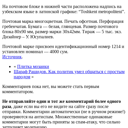
На почтовом блоке в нижней части расположена надпись на
узбекском языке в латинской графике: “Toshkent metropoliteni”.
Почтовая марка многоцветная. Печать офсетная. Перфорация
гребенчатая. Бумага — белая, глянцевая. Размер почтового
блока 80х90 мм, размер марки 30х42мм. Тираж — 5 тыс. экз.
Дизайнер – У. Юсупалиев.
Почтовой марке присвоен идентификационный номер 1214 и
установлен номинал — 4000 сум.
Источник
.
«
Плитка мозаики
Шараф Рашидов. Как политик умел общаться с простым
народом
»
Комментариев пока нет, вы можете стать первым
комментатором.
Не отправляйте один и тот же комментарий более одного
раза
, даже если вы его не видите на сайте сразу после
отправки. Комментарии автоматически (не в ручном режиме!)
проверяются на антиспам. Множественные одинаковые
комментарии могут быть приняты за спам-атаку, что сильно
затрудняет модерацию.