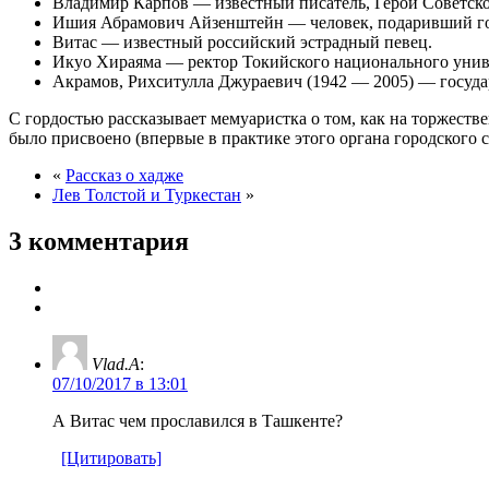
Владимир Карпов — известный писатель, Герой Советско
Ишия Абрамович Айзенштейн — человек, подаривший гор
Витас — известный российский эстрадный певец.
Икуо Хираяма — ректор Токийского национального унив
Акрамов, Рихситулла Джураевич (1942 — 2005) — государ
С гордостью рассказывает мемуаристка о том, как на торжеств
было присвоено (впервые в практике этого органа городского
«
Рассказ о хадже
Лев Толстой и Туркестан
»
3 комментария
Vlad.A
:
07/10/2017 в 13:01
А Витас чем прославился в Ташкенте?
[Цитировать]