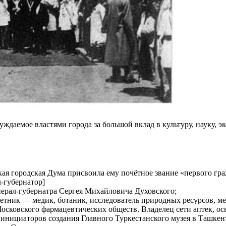
даемое властями города за большой вклад в культуру, науку, э
ая городская Дума присвоила ему почётное звание «первого гр
-губернатор]
нерал-губернатра Сергея Михайловича Духовского;
етник — медик, ботаник, исследователь природных ресурсов, м
сковского фармацевтических обществ. Владелец сети аптек, осн
 инициаторов создания Главного Туркестанского музея в Ташкен