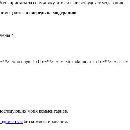
ть приняты за спам-атаку, что сильно затрудняет модерацию.
и помещаются
в очередь на модерацию
.
ечены
*
e=""> <acronym title=""> <b> <blockquote cite=""> <cite>
ля последующих моих комментариев.
подписаться
без комментирования.