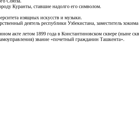
го Союза.
оду Куранты, ставшие надолго его символом.
ерситета изящных искусств и музыки.
ственный деятель республики Узбекистана, заместитель хокима
енном акте летом 1899 года в Константиновском сквере (ныне с
 самоуправления) звание «почетный гражданин Ташкента».