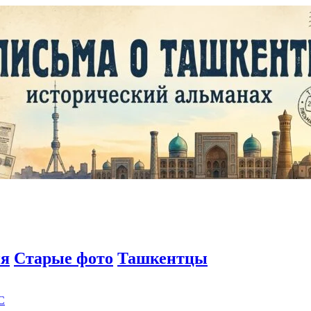
ия
Старые фото
Ташкентцы
C