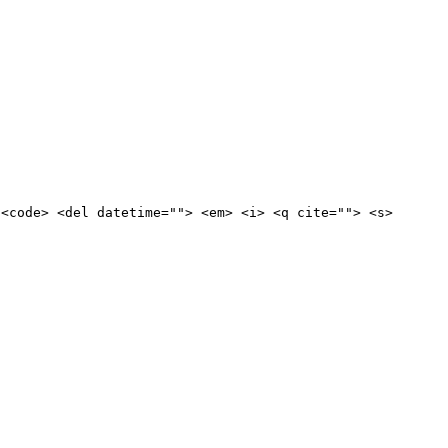
 <code> <del datetime=""> <em> <i> <q cite=""> <s>