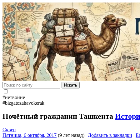
Искать
#нетвойне
#bizgatozahavokerak
Почётный гражданин Ташкента
Истор
Сквер
Пятница, 6 октября, 2017
(9 лет назад)
|
Добавить в закладки
|
E