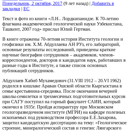
Понедельник, 2 октября, 2017
(9 лет назад)
|
Добавить в
закладки
|
EC
Текст и фото из книги «Л.Н.. Лордкипанидзе. К 70-летию
флагмана академической геологической науки Узбекистана,
Ташкент, 2007 год» прислал Юлий Гертман.
В книге отражены 70-летняя история Института геологии и
геофизики им. Х.М. Абдуллаева АН РУз, его лабораторий,
основные результаты исследований, приведены краткие
научные биографии сотрудников – академиков, членов-
корреспондентов, докторов и кандидатов наук, работавших в
разные годы в Институте, а также список основных
публикаций сотрудников.
Абдуллаев Хабиб Мухамедович (31.VIII 1912 – 20.VI 1962)
родился в кишлаке Араван Ошской области Кыргызстана в
семье крестьянина-середняка. После окончания вечерней
школы-семилетки и трехмесячных подготовительных курсов
при САГУ поступил на горный факультет САИИ, который
окончил в 1935г. Пройдя аспирантуру при Московском
геологоразведочном институте (МГРИ) на кафедре полезных
ископаемых под руководством профессора Е.Е.Захарова,
защитил кандидатскую диссертацию на тему: «Геологическое
строение, минералогический состав и генезис Лянгарского