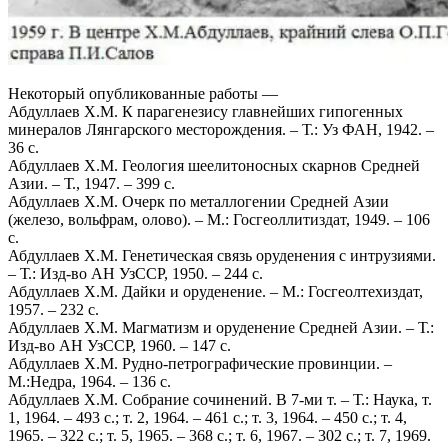
Некоторый опубликованные работы —
Абдуллаев X.М. К парагенезису главнейших гипогенных
минералов Лянгарского месторождения. – Т.: Уз ФАН, 1942. –
36 с.
Абдуллаев X.М. Геология шеелитоносных скарнов Средней
Азии. – Т., 1947. – 399 с.
Абдуллаев X.М. Очерк по металлогении Средней Азии
(железо, вольфрам, олово). – М.: Госгеоллитиздат, 1949. – 106
с.
Абдуллаев X.М. Генетическая связь оруденения с интрузиями.
– Т.: Изд-во АН УзССР, 1950. – 244 с.
Абдуллаев X.М. Дайки и оруденение. – М.: Госгеолтехиздат,
1957. – 232 с.
Абдуллаев X.М. Магматизм и оруденение Средней Азии. – Т.:
Изд-во АН УзССР, 1960. – 147 с.
Абдуллаев X.М. Рудно-петрографические провинции. –
М.:Недра, 1964. – 136 с.
Абдуллаев X.М. Собрание сочинений. В 7-ми т. – Т.: Наука, т.
1, 1964. – 493 с.; т. 2, 1964. – 461 с.; т. 3, 1964. – 450 с.; т. 4,
1965. – 322 с.; т. 5, 1965. – 368 с.; т. 6, 1967. – 302 с.; т. 7, 1969.