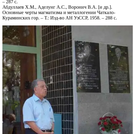
– 287 с.
Абдуллаев X.М., Аделунг А.С., Воронич В.А. [и др.].
Основные черты магматизма и металлогении Чаткало-
Кураминских гор. – Т.: Изд-во АН УзССР, 1958. – 288 с.