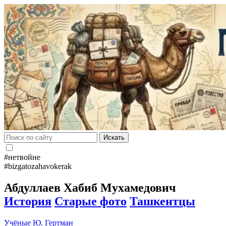
Искать
#нетвойне
#bizgatozahavokerak
Абдуллаев Хабиб Мухамедович
История
Старые фото
Ташкентцы
Учёные
Ю. Гертман