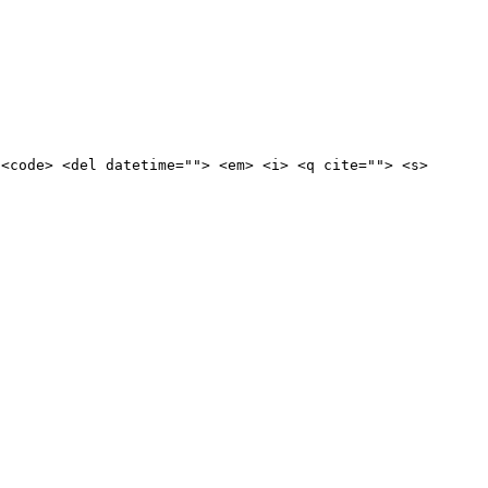
 <code> <del datetime=""> <em> <i> <q cite=""> <s>