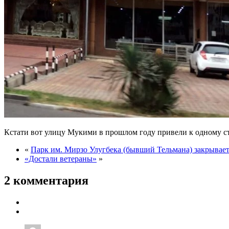
Кстати вот улицу Мукими в прошлом году привели к одному ст
«
Парк им. Мирзо Улугбека (бывший Тельмана) закрывае
«Достали ветераны»
»
2 комментария