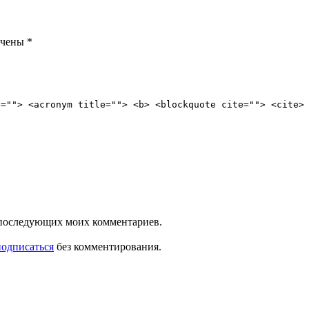
ечены
*
e=""> <acronym title=""> <b> <blockquote cite=""> <cite>
ля последующих моих комментариев.
подписаться
без комментирования.