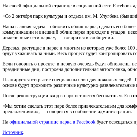
На своей официальной странице в социальной сети Facebook а
«Со 2 октября парк культуры и отдыха им. М. Улугбека (бывши
Наша главная задача – обновить облик парка, сделать его бол
коммуникации и внешний облик парка приходят в упадок, нек
инженерные сети парка», — говорится в сообщении.
Деревья, растущие в парке и многим из которых уже более 100 
будут ухаживать за ними. Весь процесс будет контролировать 
Если говорить о проекте, в первую очередь будут обновлены п
праздничные дни, построена дополнительная автостоянка, об
Планируется открытие специальных зон для пожилых людей. Т
основе будут проходить различные культурно-развлекательные 
После реконструкции вход в парк останется бесплатным. Его о
«Мы хотим сделать этот парк более привлекательным для комф
предложениями», — говорится в сообщении администрации.
На
официальной странице парка в Facebook
будет освещаться п
Источник
.