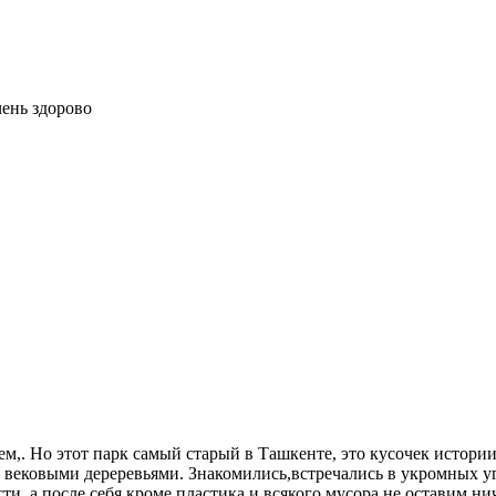
чень здорово
ем,. Но этот парк самый старый в Ташкенте, это кусочек истор
 вековыми дереревьями. Знакомились,встречались в укромных уго
и ,а после себя кроме пластика и всякого мусора не оставим ни