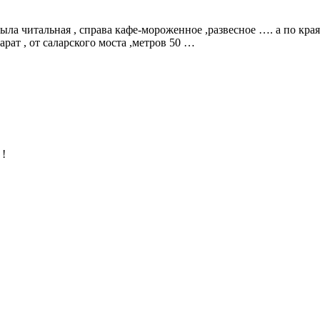
ыла читальная , справа кафе-мороженное ,развесное …. а по края
арат , от саларского моста ,метров 50 …
 !