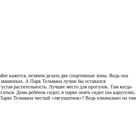
Мне кажется, незачем делать две спортивные зоны. Ведь она
дь машинках. А Парк Тельмана лучше бы оставался
устая растительность. Лучшее место для прогулок. Там когда-
гаться. Дома ребёнок сидит, в парке опять сидит (на каруселях,
в Парке Тельмана чистый «лягушатник»? Ведь изначально он там