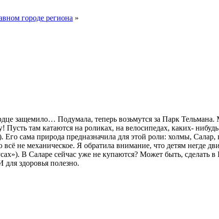
лавном городе региона
»
ердце защемило… Подумала, теперь возьмутся за Парк Тельмана. 
у! Пусть там катаются на роликах, на велосипедах, каких- нибу
 Его сама природа предназначила для этой роли: холмы, Салар, г
 всё не механическое. Я обратила внимание, что детям негде дви
усах»). В Саларе сейчас уже не купаются? Может быть, сделать 
 для здоровья полезно.