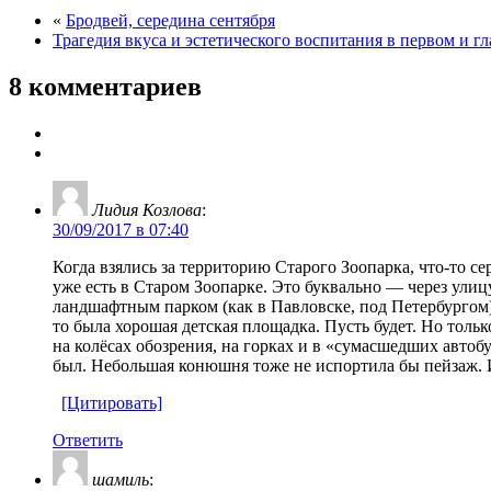
«
Бродвей, середина сентября
Трагедия вкуса и эстетического воспитания в первом и г
8 комментариев
Лидия Козлова
:
30/09/2017 в 07:40
Когда взялись за территорию Старого Зоопарка, что-то с
уже есть в Старом Зоопарке. Это буквально — через улиц
ландшафтным парком (как в Павловске, под Петербургом).
то была хорошая детская площадка. Пусть будет. Но только
на колёсах обозрения, на горках и в «сумасшедших автоб
был. Небольшая конюшня тоже не испортила бы пейзаж. И
[Цитировать]
Ответить
шамиль
: