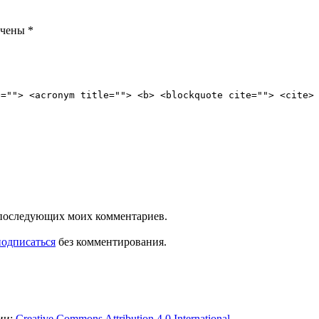
ечены
*
e=""> <acronym title=""> <b> <blockquote cite=""> <cite>
ля последующих моих комментариев.
подписаться
без комментирования.
ии:
Creative Commons Attribution 4.0 International
.