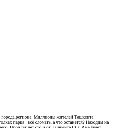
ии города,региона. Миллионы жителей Ташкента
лках парка . всё сломать, а что останется? Находим на
чего. Пройдёт лет сто и от Ташкента СССР не будет