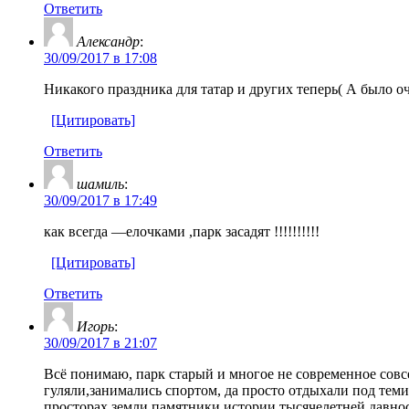
Ответить
Александр
:
30/09/2017 в 17:08
Никакого праздника для татар и других теперь( А было о
[Цитировать]
Ответить
шамиль
:
30/09/2017 в 17:49
как всегда —елочками ,парк засадят !!!!!!!!!!
[Цитировать]
Ответить
Игорь
:
30/09/2017 в 21:07
Всё понимаю, парк старый и многое не современное совс
гуляли,занимались спортом, да просто отдыхали под теми
просторах земли памятники истории тысячелетней давност