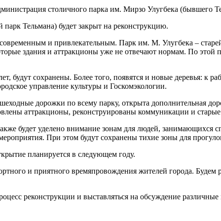
дминистрация столичного парка им. Мирзо Улугбека (бывшего Те
й парк Тельмана) будет закрыт на реконструкцию.
ее современным и привлекательным. Парк им. М. Улугбека – стар
оторые здания и аттракционы уже не отвечают нормам. По этой
лет, будут сохранены. Более того, появятся и новые деревья: к 
городское управление культуры и Госкомэкологии.
ешеходные дорожки по всему парку, открыта дополнительная дор
новлены аттракционы, реконструированы коммуникации и старые 
акже будет уделено внимание зонам для людей, занимающихся сп
мероприятия. При этом будут сохранены тихие зоны для прогуло
ткрытие планируется в следующем году.
ортного и приятного времяпровождения жителей города. Будем 
роцесс реконструкции и выставляться на обсуждение различные