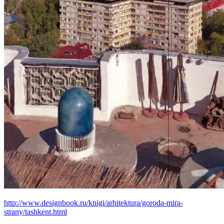
http://www.designbook.ru/knigi/arhitektura/goroda-mira-
strany/tashkent.html