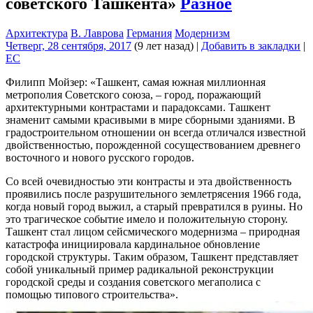
советского Ташкента»
Разное
Архитектура
В. Лаврова
Германия
Модернизм
Четверг, 28 сентября, 2017
(9 лет назад)
|
Добавить в закладки
|
EC
Филипп Мойзер: «Ташкент, самая южная миллионная
метрополия Советского союза, – город, поражающий
архитектурными контрастами и парадоксами. Ташкент
знаменит самыми красивыми в мире сборными зданиями. В
градостроительном отношении он всегда отличался известной
двойственностью, порожденной сосуществованием древнего
восточного и нового русского городов.
Со всей очевидностью эти контрасты и эта двойственность
проявились после разрушительного землетрясения 1966 года,
когда новый город выжил, а старый превратился в руины. Но
это трагическое событие имело и положительную сторону.
Ташкент стал лицом cейсмического модернизма – природная
катастрофа инициировала кардинальное обновление
городской структуры. Таким образом, Ташкент представляет
собой уникальный пример радикальной реконструкции
городской среды и создания советского мегаполиса с
помощью типового строительства».