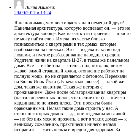
Лилия Азизова
:
29/09/2017 в 13:24
Я не понимаю, чем восхищается наш немецкий друг?
Панельная архитектура, которую воспевает он, — это не
архитектура вообще. Как назвать эти строения — просто
не могу найти слов. Имела несчастье близко
познакомиться с квартирами в тех домах, которые
изображены на снимках. Это — издевательство над
людьми, и пустое разбазаривание народных средств.
Родители жили на квартале Ц-27, в таком же панельном
доме. Все — из бетона — стены, пол, потолок, летом
жарко, зимой страшный холод, отопление работает на
полную мощь, но не справляется с бетоном. Переехали
на Бююк Ипак Йули (Луначарское шоссе) — такой же
дом, такая же квартира. Такая же история с
проживанием. Даже после облагораживания квартиры
(настил деревянных полов, утепление стен) — ничего
кардинально не изменилось. Эти проекты были
бракованными. Нельзя такие дома строить у нас. А
стены некоторых домов — да, они отделаны мозаикой
— но без них можно прожить, а вот в таких домах — к
великому сожалению, практически ничего нельзя
исправить — жить нельзя и вредно для здоровья. За