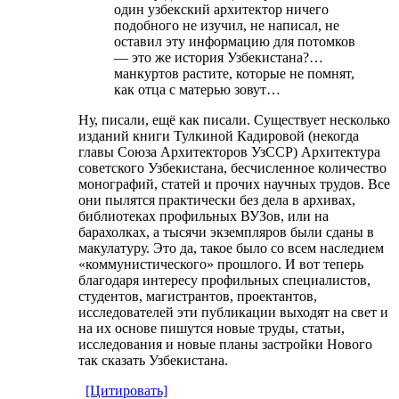
один узбекский архитектор ничего
подобного не изучил, не написал, не
оставил эту информацию для потомков
— это же история Узбекистана?…
манкуртов растите, которые не помнят,
как отца с матерью зовут…
Ну, писали, ещё как писали. Существует несколько
изданий книги Тулкиной Кадировой (некогда
главы Союза Архитекторов УзССР) Архитектура
советского Узбекистана, бесчисленное количество
монографий, статей и прочих научных трудов. Все
они пылятся практически без дела в архивах,
библиотеках профильных ВУЗов, или на
барахолках, а тысячи экземпляров были сданы в
макулатуру. Это да, такое было со всем наследием
«коммунистического» прошлого. И вот теперь
благодаря интересу профильных специалистов,
студентов, магистрантов, проектантов,
исследователей эти публикации выходят на свет и
на их основе пишутся новые труды, статьи,
исследования и новые планы застройки Нового
так сказать Узбекистана.
[Цитировать]