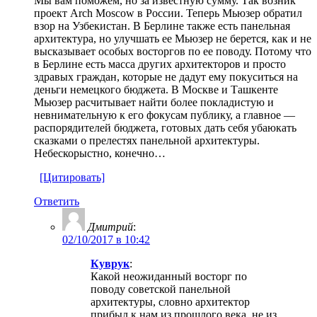
Мы вам поможем, но за известную сумму. Так возник
проект Arch Moscow в России. Теперь Мьюзер обратил
взор на Узбекистан. В Берлине также есть панельная
архитектура, но улучшать ее Мьюзер не берется, как и не
высказывает особых восторгов по ее поводу. Потому что
в Берлине есть масса других архитекторов и просто
здравых граждан, которые не дадут ему покуситься на
деньги немецкого бюджета. В Москве и Ташкенте
Мьюзер расчитывает найти более покладистую и
невнимательную к его фокусам публику, а главное —
распорядителей бюджета, готовых дать себя убаюкать
сказками о прелестях панельной архитектуры.
Небескорыстно, конечно…
[Цитировать]
Ответить
Дмитрий
:
02/10/2017 в 10:42
Куврук
:
Какой неожиданный восторг по
поводу советской панельной
архитектуры, словно архитектор
прибыл к нам из прошлого века, не из