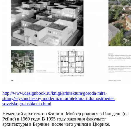
http://www.designbook.ru/knigi/arhitektura/goroda-mira-
strany/seysmicheskiy-modernizm-arhitektura-i-domostroenie-
sovetskogo-tashkenta.html
Немецкий архитектор Филипп Мойзер родился в Гильдене (на
Рейне) в 1969 году. В 1995 году закончил факультет
архитектуры в Берлине, после чего учился в Цюрихе.