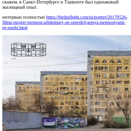
скажем, в Санкт-Петербурге и Ташкенте был одинаковый
жилищный опыт.
интервью полностью
https://birdinflight.com/ru/portret/20170526-
filipp-mojzer-tsennost-arhitektury-ne-opredelyaetsya-tsennostyami-
ee-epohi.html