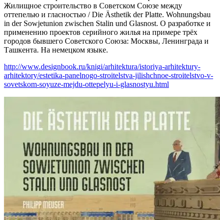
Жилищное строительство в Советском Союзе между
оттепелью и гласностью / Die Ästhetik der Platte. Wohnungsbau
in der Sowjetunion zwischen Stalin und Glasnost. О разработке и
применению проектов серийного жилья на примере трёх
городов бывшего Советского Союза: Москвы, Ленинграда и
Ташкента. На немецком языке.
http://www.designbook.ru/knigi/arhitektura/istoriya-arhitektury-
arhitektory/estetika-panelnogo-stroitelstva-jilishchnoe-stroitelstvo-v-
sovetskom-soyuze-mejdu-ottepelyu-i-glasnostyu.html