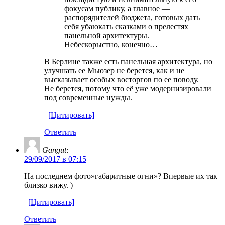
фокусам публику, а главное —
распорядителей бюджета, готовых дать
себя убаюкать сказками о прелестях
панельной архитектуры.
Небескорыстно, конечно…
В Берлине также есть панельная архитектура, но
улучшать ее Мьюзер не берется, как и не
высказывает особых восторгов по ее поводу.
Не берется, потому что её уже модернизировали
под современные нужды.
[Цитировать]
Ответить
Gangut
:
29/09/2017 в 07:15
На последнем фото»габаритные огни»? Впервые их так
близко вижу. )
[Цитировать]
Ответить