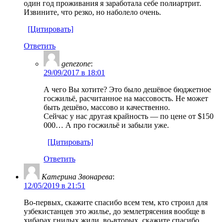
один год проживания я заработала себе полиартрит.
Извините, что резко, но наболело очень.
[Цитировать]
Ответить
genezone
:
29/09/2017 в 18:01
А чего Вы хотите? Это было дешёвое бюджетное
госжильё, расчитанное на массовость. Не может
быть дешёво, массово и качественно.
Сейчас у нас другая крайность — по цене от $150
000… А про госжильё и забыли уже.
[Цитировать]
Ответить
Катерина Звонарева
:
12/05/2019 в 21:51
Во-первых, скажите спасибо всем тем, кто строил для
узбекистанцев это жилье, до землетрясения вообще в
хибарах гнилых жили, во-вторых, скажите спасибо