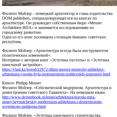
Филипп Мойзер – немецкий архитектор и глава издательства
DOM publishers, специализирующегося на книгах по
архитектуре. Он руководит собственным бюро «Meuser
Architekten BDA» и занимается исследованиями по
городскому развитию.
Одна из его книг посвящена столицам бывших советских
республик.
Филипп Мойзер: «Архитектура всегда была инструментом
политических изменений».
Интервью с автором книг «Эстетика пустоты» и «Эстетика
панельной застройки».
https://vlast.kz/gorod/22672-filipp-mojzer-nemeckij-arhitektor-
arhitektura-vsegda-byla-instrumentom-politiceskih-izmenenij.html
Книги: Philipp Meuser
Филипп Мойзер. «Сейсмический модернизм. Архитектура и
домостроение советского Ташкента». На немецком языке.
http://www.designbook.ru/knigi/arhitektura/goroda-mira-
strany/seysmicheskiy-modernizm-arhitektura-i-domostroenie-
sovetskogo-tashkenta.html
Филипп Мойзер. «Эстетика панельного строительства.