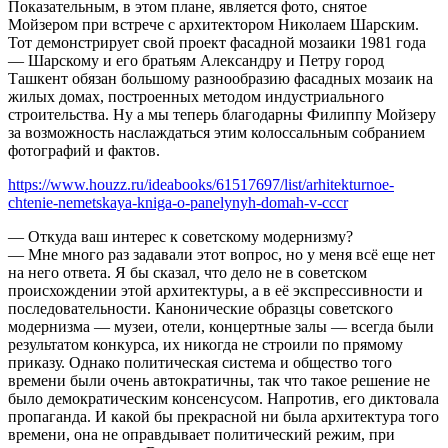
Показательным, в этом плане, является фото, снятое
Мойзером при встрече с архитектором Николаем Шарским.
Тот демонстрирует свой проект фасадной мозаики 1981 года
— Шарскому и его братьям Александру и Петру город
Ташкент обязан большому разнообразию фасадных мозаик на
жилых домах, построенных методом индустриального
строительства. Ну а мы теперь благодарны Филиппу Мойзеру
за возможность наслаждаться этим колоссальным собранием
фотографий и фактов.
https://www.houzz.ru/ideabooks/61517697/list/arhitekturnoe-
chtenie-nemetskaya-kniga-o-panelynyh-domah-v-cccr
— Откуда ваш интерес к советскому модернизму?
— Мне много раз задавали этот вопрос, но у меня всё еще нет
на него ответа. Я бы сказал, что дело не в советском
происхождении этой архитектуры, а в её экспрессивности и
последовательности. Канонические образцы советского
модернизма — музеи, отели, концертные залы — всегда были
результатом конкурса, их никогда не строили по прямому
приказу. Однако политическая система и общество того
времени были очень автократичны, так что такое решение не
было демократическим консенсусом. Напротив, его диктовала
пропаганда. И какой бы прекрасной ни была архитектура того
времени, она не оправдывает политический режим, при