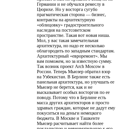
Германии и не обучался ремеслу в
Цюрихе. Но у восторга сугубо
прагматическая сторона — бизнес,
контракты на архитектурную
«облицовку» градостроительного
наследия на постсоветском
пространстве. Такая вот новая ниша.
Мол, у вас такая замечательная
архитектура, но надо ее несколько
облагородить по западным стандартам.
Архитектурный «евроремонт». Мы
вам поможем, но за известную сумму.
Так возник проект Arch Moscow в
России. Теперь Мьюзер обратил взор
на Узбекистан. В Берлине также есть
панельная архитектура, но улучшать ее
Мьюзер не берется, как и не
высказывает особых восторгов по ее
поводу. Потому что в Берлине есть
масса других архитекторов и просто
здравых граждан, которые не дадут ему
покуситься на деньги немецкого
бюджета. В Москве и Ташкенте
Мьюзер расчитывает найти более
покладистую и невнимательную к его