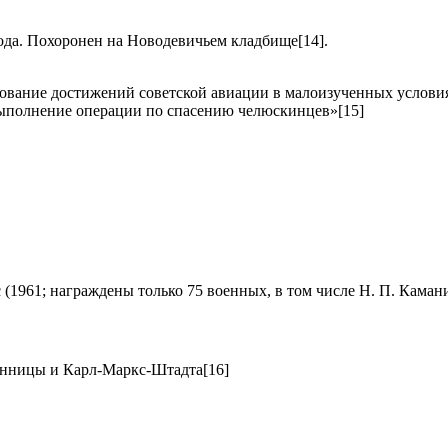
года. Похоронен на Новодевичьем кладбище[14].
зование достижений советской авиации в малоизученных услови
ыполнение операции по спасению челюскинцев»[15]
 (1961; награждены только 75 военных, в том числе Н. П. Каман
инницы и Карл-Маркс-Штадта[16]