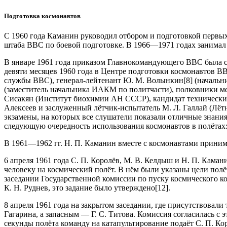
Подготовка космонавтов
С 1960 года Каманин руководил отбором и подготовкой первых 
штаба ВВС по боевой подготовке. В 1966—1971 годах занима
В январе 1961 года приказом Главнокомандующего ВВС была с
девяти месяцев 1960 года в Центре подготовки космонавтов ВВ
службы ВВС), генерал-лейтенант Ю. М. Волынкин[8] (началь
(заместитель начальника ИАКМ по политчасти), полковники ме
Сисакян (Институт биохимии АН СССР), кандидат технических 
Алексеев и заслуженный лётчик-испытатель М. Л. Галлай (Лёт
экзамены, на которых все слушатели показали отличные знани
следующую очередность использования космонавтов в полётах:
В 1961—1962 гг. Н. П. Каманин вместе с космонавтами принима
6 апреля 1961 года С. П. Королёв, М. В. Келдыш и Н. П. Кама
человеку на космический полёт. В нём были указаны цели полё
заседании Государственной комиссии по пуску космического к
К. Н. Руднев, это задание было утверждено[12].
8 апреля 1961 года на закрытом заседании, где присутствовал
Гагарина, а запасным — Г. С. Титова. Комиссия согласилась с
секунды полёта команду на катапультирование подаёт С. П. Кор