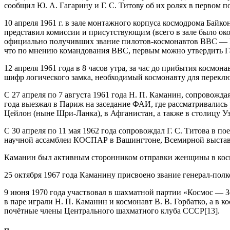
сообщил Ю. А. Гагарину и Г. С. Титову об их ролях в первом по
10 апреля 1961 г. в зале монтажного корпуса космодрома Бай
представил комиссии и присутствующим (всего в зале было ок
официально получивших звание пилотов-космонавтов ВВС — Ю. А
что по мнению командования ВВС, первым можно утвердить Га
12 апреля 1961 года в 8 часов утра, за час до прибытия космо
шифр логического замка, необходимый космонавту для переключ
С 27 апреля по 7 августа 1961 года Н. П. Каманин, сопровож
года выезжал в Париж на заседание ФАИ, где рассматривались 
Цейлон (ныне Шри-Ланка), в Афганистан, а также в столицу У
С 30 апреля по 11 мая 1962 года сопровождал Г. С. Титова в 
научной ассамблеи КОСПАР в Вашингтоне, Всемирной выставк
Каманин был активным сторонником отправки женщины в космо
25 октября 1967 года Каманину присвоено звание генерал-пол
9 июня 1970 года участвовал в шахматной партии «Космос — 
в паре играли Н. П. Каманин и космонавт В. В. Горбатко, а в 
почётные члены Центрального шахматного клуба СССР[13].