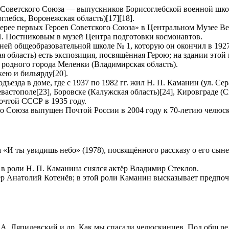
в Советского Союза — выпускников Борисоглебской военной шко
лебск, Воронежская область)[17][18].
лерее первых Героев Советского Союза» в Центральном Музее В
 Н. Постниковым в музей Центра подготовки космонавтов.
ней общеобразовательной школе № 1, которую он окончил в 1927
я область) есть экспозиция, посвящённая Герою; на здании это
 родного города Меленки (Владимирская область).
ею и бильярду[20].
езда в доме, где с 1937 по 1982 гг. жил Н. П. Каманин (ул. Сер
стополе[23], Боровске (Калужская область)[24], Кировграде (Св
очтой СССР в 1935 году.
о Союза выпущен Почтой России в 2004 году к 70-летию челюск
«И ты увидишь небо» (1978), посвящённого рассказу о его сын
 в роли Н. П. Каманина снялся актёр Владимир Стеклов.
р Анатолий Котенёв; в этой роли Каманин высказывает предпоч
А. Ляпидевский и др. Как мы спасали челюскинцев. Под общ ред.