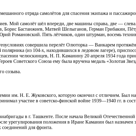
смешанного отряда самолётов для спасения экипажа и пассажир
иев. Мой самолёт шёл впереди, две машины справа, две — слева.
, Борис Бастанжиев, Матвей Шелыганов, Герман Грибакин, Пёт
рий Романовский. Пять лётчиков, один штурман, восемь техник
еоусловиях совершила перелёт Олюторка — Ванкарем протяжённо
34 полярника (из 104-х, находившихся в ледовом лагере), прис
пасении челюскинцев, Н. П. Каманину 20 апреля 1934 года прис
ероев Советского Союза ему была вручена медаль «Золотая Звезд
го созыва.
емии им. Н. Е. Жуковского, которую окончил с отличием. Был 
ринимал участие в советско-финской войне 1939—1940 гг. в сост
виабригады в г. Ташкенте. После начала Великой Отечественной
 После урегулирования положения в Иране Каманин был назначе
 соединений для фронта.