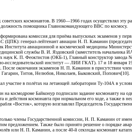
советских космонавтов. В 1960—1966 годах осуществлял эту раб
л должность помощника Главнокомандующего ВВС по космосу.
формирована комиссия для приёма выпускных экзаменов у перв
С (ЦПК): генерал-лейтенант авиации Н. П. Каманин (председате
ник Института авиационной и космической медицины Министерс
дицинской службы В. И. Яздовский (заместитель начальника ИА
наук К. П. Феоктистов (ОКБ-1), Главный конструктор завода №
но-исследовательский институт — ЛИИ ГКАТ). 17 и 18 января 1
я. После окончания экзаменов Н. П. Каманин в присутствии чле
 Гагарин, Титов, Нелюбов, Николаев, Быковский, Попович[10].
л участие в полётах на летающей лаборатории Ту-104А в услови
нин на космодроме Байконур подписали задание космонавту на о
та и действия космонавта при нормальном его ходе, а также в н
орабля «Восток», которую возглавлял Председатель Государств
и только члены Государственной комиссии, Н. П. Каманин от им
 этим предложением. Также было принято решение о порядке авар
олёв или Н. П. Каманин, а после 40-й секунды космонавт катапу