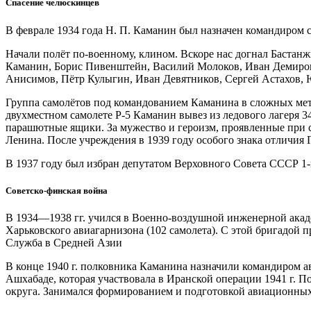
Спасение челюскинцев
В феврале 1934 года Н. П. Каманин был назначен командиром 
Начали полёт по-военному, клином. Вскоре нас догнал Бастанж
Каманин, Борис Пивенштейн, Василий Молоков, Иван Демиров
Анисимов, Пётр Кулыгин, Иван Девятников, Сергей Астахов, Ю
Группа самолётов под командованием Каманина в сложных мет
двухместном самолете Р-5 Каманин вывез из ледового лагеря 
парашютные ящики. За мужество и героизм, проявленные при с
Ленина. После учреждения в 1939 году особого знака отличия Г
В 1937 году был избран депутатом Верховного Совета СССР 1-
Советско-финская война
В 1934—1938 гг. учился в Военно-воздушной инженерной акад
Харьковского авиагарнизона (102 самолета). С этой бригадой п
Служба в Средней Азии
В конце 1940 г. полковника Каманина назначили командиром а
Ашхабаде, которая участвовала в Иранской операции 1941 г.
округа. Занимался формированием и подготовкой авиационных