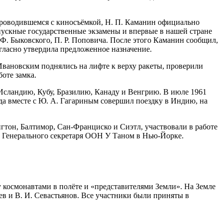
 проводившемся с киносъёмкой, Н. П. Каманин официально
пускные государственные экзамены и впервые в нашей стране
 Ф. Быковского, П. Р. Поповича. После этого Каманин сообщил,
гласно утвердила предложенное назначение.
. Ивановским поднялись на лифте к верху ракеты, проверили
оте замка.
 Исландию, Кубу, Бразилию, Канаду и Венгрию. В июле 1961
ода вместе с Ю. А. Гагариным совершил поездку в Индию, на
нгтон, Балтимор, Сан-Франциско и Сиэтл, участвовали в работе
 Генерального секретаря ООН У Таном в Нью-Йорке.
 космонавтами в полёте и «представителями Земли». На Земле
ев и В. И. Севастьянов. Все участники были приняты в