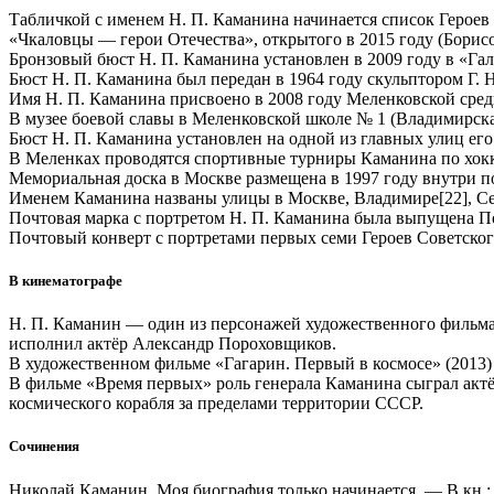
Табличкой с именем Н. П. Каманина начинается список Герое
«Чкаловцы — герои Отечества», открытого в 2015 году (Борисог
Бронзовый бюст Н. П. Каманина установлен в 2009 году в «Га
Бюст Н. П. Каманина был передан в 1964 году скульптором Г.
Имя Н. П. Каманина присвоено в 2008 году Меленковской сред
В музее боевой славы в Меленковской школе № 1 (Владимирска
Бюст Н. П. Каманина установлен на одной из главных улиц его
В Меленках проводятся спортивные турниры Каманина по хокк
Мемориальная доска в Москве размещена в 1997 году внутри подъ
Именем Каманина названы улицы в Москве, Владимире[22], Сева
Почтовая марка с портретом Н. П. Каманина была выпущена П
Почтовый конверт с портретами первых семи Героев Советског
В кинематографе
Н. П. Каманин — один из персонажей художественного фильма 
исполнил актёр Александр Пороховщиков.
В художественном фильме «Гагарин. Первый в космосе» (2013)
В фильме «Время первых» роль генерала Каманина сыграл актё
космического корабля за пределами территории СССР.
Сочинения
Николай Каманин. Моя биография только начинается. — В кн.: 