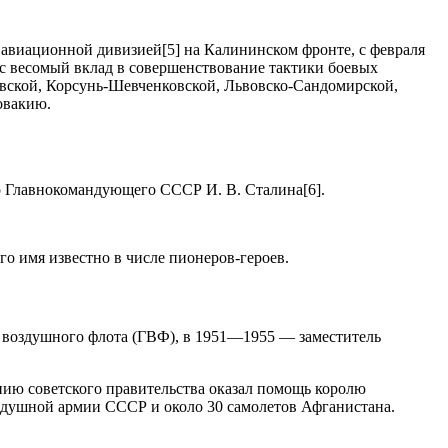
авиационной дивизией[5] на Калининском фронте, с февраля
с весомый вклад в совершенствование тактики боевых
евской, Корсунь-Шевченковской, Львовско-Сандомирской,
овакию.
о Главнокомандующего СССР И. В. Сталина[6].
го имя известно в числе пионеров-героев.
о воздушного флота (ГВФ), в 1951—1955 — заместитель
ию советского правительства оказал помощь королю
оздушной армии СССР и около 30 самолетов Афганистана.