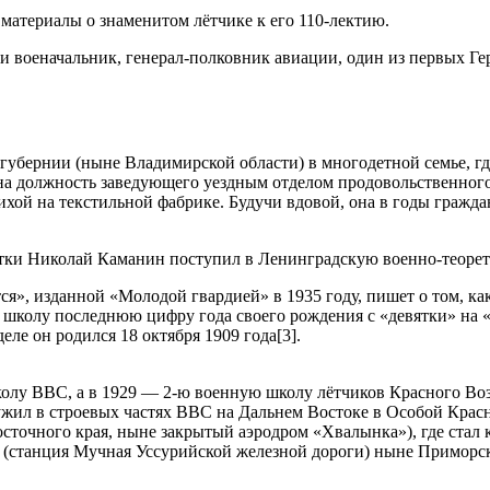
материалы о знаменитом лётчике к его 110-лектию.
военачальник, генерал-полковник авиации, один из первых Гер
 губернии (ныне Владимирской области) в многодетной семье, г
ан на должность заведующего уездным отделом продовольственног
ихой на текстильной фабрике. Будучи вдовой, она в годы граждан
етки Николай Каманин поступил в Ленинградскую военно-теоре
я», изданной «Молодой гвардией» в 1935 году, пишет о том, ка
 школу последнюю цифру года своего рождения с «девятки» на «
деле он родился 18 октября 1909 года[3].
лу ВВС, а в 1929 — 2-ю военную школу лётчиков Красного Возд
лужил в строевых частях ВВС на Дальнем Востоке в Особой Кра
сточного края, ныне закрытый аэродром «Хвалынка»), где стал к
 (станция Мучная Уссурийской железной дороги) ныне Приморско