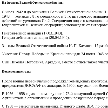
На фронтах Великой Отечественной войны
С июля 1942 и до окончания Великой Отечественной войны Н.
1943 — командир 8-го смешанного и 5-го штурмового авиацион
действий штурмовиков Ил-2. Соединения под его командовани
Будапештской и Венской операциях; освобождали от гитлеров
Генерал-майор авиации (17.03.1943).
Генерал-лейтенант авиации (20.04.1945).
За годы Великой Отечественной войны Н. П. Каманин 17 раз б
Участник Парада Победы на Красной площади 24 июня 1945 года
Сын Николая Петровича, Аркадий, вместе с отцом также участво
Послевоенные годы
После войны первоначально продолжал командовать корпусом. 
председателя ДОСААФ по авиации. В 1956 году окончил Воен
В 1956—1958 годах — командующий 73-й воздушной армией (Ту
Афганистана в организации и проведении воздушного парада н
С 1958 — заместитель начальника Главного штаба ВВС по боев