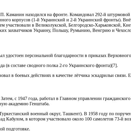
 П. Каманин находился на фронте. Командовал 292-й штурмовой 
ного корпусов (1-й Украинский и 2-й Украинский фронты). Внё
ем участвовали в Великолукской, Белгородско-Харьковской, Ки
ских захватчиков Украину, Польшу, Румынию, Венгрию и Чехосл
ыл удостоен персональной благодарности в приказах Верховног
 (в составе сводного полка 2-го Украинского фронта)[7].
вал в боевых действиях в качестве лётчика эскадрильи связи. Е
Затем, с 1947 года, работал в Главном управлении гражданског
ную академию Генштаба.
ркестанский военный округ, Ташкент). В 1958 году по поручен
ад Кабулом, в котором участвовало около 100 самолетов 73-й в
ой подготовке.