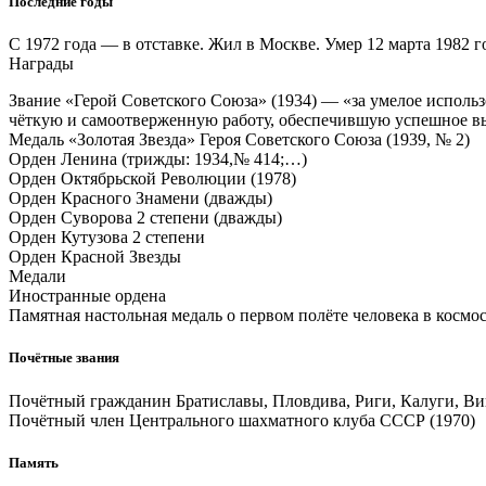
Последние годы
С 1972 года — в отставке. Жил в Москве. Умер 12 марта 1982 
Награды
Звание «Герой Советского Союза» (1934) — «за умелое исполь
чёткую и самоотверженную работу, обеспечившую успешное в
Медаль «Золотая Звезда» Героя Советского Союза (1939, № 2)
Орден Ленина (трижды: 1934,№ 414;…)
Орден Октябрьской Революции (1978)
Орден Красного Знамени (дважды)
Орден Суворова 2 степени (дважды)
Орден Кутузова 2 степени
Орден Красной Звезды
Медали
Иностранные ордена
Памятная настольная медаль о первом полёте человека в космос
Почётные звания
Почётный гражданин Братиславы, Пловдива, Риги, Калуги, В
Почётный член Центрального шахматного клуба СССР (1970)
Память