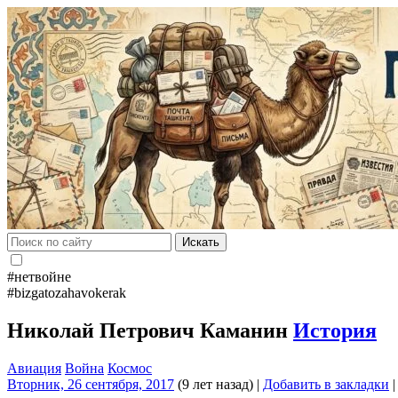
Искать
#нетвойне
#bizgatozahavokerak
Николай Петрович Каманин
История
Авиация
Война
Космос
Вторник, 26 сентября, 2017
(9 лет назад)
|
Добавить в закладки