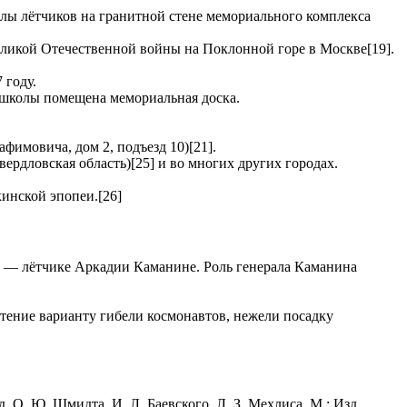
лы лётчиков на гранитной стене мемориального комплекса
еликой Отечественной войны на Поклонной горе в Москве[19].
 году.
й школы помещена мемориальная доска.
афимовича, дом 2, подъезд 10)[21].
ердловская область)[25] и во многих других городах.
инской эпопеи.[26]
е — лётчике Аркадии Каманине. Роль генерала Каманина
тение варианту гибели космонавтов, нежели посадку
 О. Ю. Шмидта, И. Л. Баевского, Л. З. Мехлиса. М.: Изд.