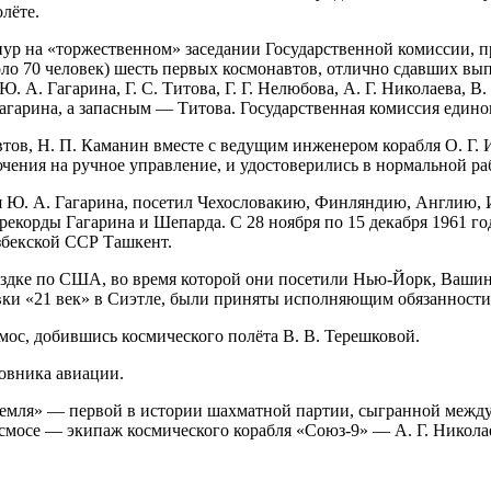
лёте.
конур на «торжественном» заседании Государственной комиссии,
оло 70 человек) шесть первых космонавтов, отлично сдавших вы
. Гагарина, Г. С. Титова, Г. Г. Нелюбова, А. Г. Николаева, В.
гарина, а запасным — Титова. Государственная комиссия едино
навтов, Н. П. Каманин вместе с ведущим инженером корабля О. Г
ения на ручное управление, и удостоверились в нормальной раб
дая Ю. А. Гагарина, посетил Чехословакию, Финляндию, Англию,
рекорды Гагарина и Шепарда. С 28 ноября по 15 декабря 1961 г
збекской ССР Ташкент.
поездке по США, во время которой они посетили Нью-Йорк, Ваши
и «21 век» в Сиэтле, были приняты исполняющим обязанности
с, добившись космического полёта В. В. Терешковой.
ковника авиации.
Земля» — первой в истории шахматной партии, сыгранной между
космосе — экипаж космического корабля «Союз-9» — А. Г. Никола