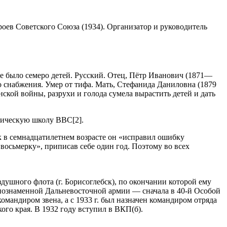
оев Советского Союза (1934). Организатор и руководитель
де было семеро детей. Русский. Отец, Пётр Иванович (1871—
о снабжения. Умер от тифа. Мать, Стефанида Даниловна (1879
ской войны, разрухи и голода сумела вырастить детей и дать
тическую школу ВВС[2].
к в семнадцатилетнем возрасте он «исправил ошибку
восьмерку», приписав себе один год. Поэтому во всех
ушного флота (г. Борисоглебск), по окончании которой ему
снознаменной Дальневосточной армии — сначала в 40-й Особой
омандиром звена, а с 1933 г. был назначен командиром отряда
го края. В 1932 году вступил в ВКП(б).