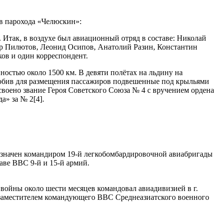
ов парохода «Челюскин»:
 Итак, в воздухе был авиационный отряд в составе: Николай
р Пилютов, Леонид Осипов, Анатолий Разин, Константин
ов и один корреспондент.
стью около 1500 км. В девяти полётах на льдину на
пособив для размещения пассажиров подвешенные под крыльями
воено звание Героя Советского Союза № 4 с вручением ордена
а» за № 2[4].
назначен командиром 19-й легкобомбардировочной авиабригады
аве ВВС 9-й и 15-й армий.
 войны около шести месяцев командовал авиадивизией в г.
н заместителем командующего ВВС Среднеазиатского военного