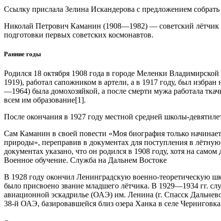
Ссылку прислала Зелина Искандерова с предложением собрать 
Николай Петрович Каманин (1908—1982) — советский лётчик и 
подготовки первых советских космонавтов.
Ранние годы
Родился 18 октября 1908 года в городе Меленки Владимирской
1919), работал сапожником в артели, а в 1917 году, был избр
—1964) была домохозяйкой, а после смерти мужа работала ткач
всем им образование[1].
После окончания в 1927 году местной средней школы-девятил
Сам Каманин в своей повести «Моя биография только начинаетс
природы», переправив в документах для поступления в лётную
документах указано, что он родился в 1908 году, хотя на самом 
Военное обучение. Служба на Дальнем Востоке
В 1928 году окончил Ленинградскую военно-теоретическую шко
было присвоено звание младшего лётчика. В 1929—1934 гг. с
авиационной эскадрилье (ОАЭ) им. Ленина (г. Спасск Дальнево
38-й ОАЭ, базировавшейся близ озера Ханка в селе Черниговка