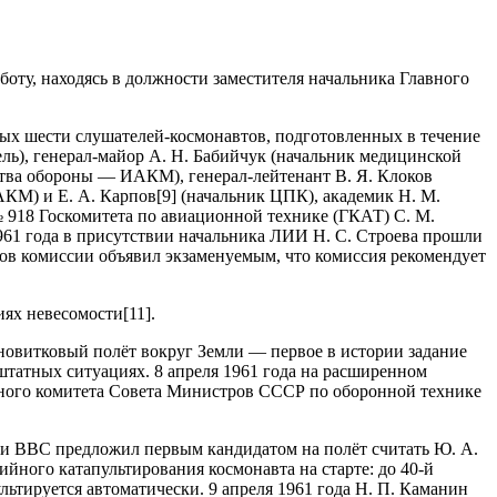
оту, находясь в должности заместителя начальника Главного
ых шести слушателей-космонавтов, подготовленных в течение
ль), генерал-майор А. Н. Бабийчук (начальник медицинской
тва обороны — ИАКМ), генерал-лейтенант В. Я. Клоков
КМ) и Е. А. Карпов[9] (начальник ЦПК), академик Н. М.
 918 Госкомитета по авиационной технике (ГКАТ) С. М.
961 года в присутствии начальника ЛИИ Н. С. Строева прошли
нов комиссии объявил экзаменуемым, что комиссия рекомендует
ях невесомости[11].
дновитковый полёт вокруг Земли — первое в истории задание
ештатных ситуациях. 8 апреля 1961 года на расширенном
енного комитета Совета Министров СССР по оборонной технике
ени ВВС предложил первым кандидатом на полёт считать Ю. А.
ийного катапультирования космонавта на старте: до 40-й
льтируется автоматически. 9 апреля 1961 года Н. П. Каманин