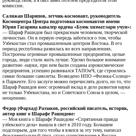
руководством, а я был заместителем председателя этой
комиссии.
Салижан Шарипов, летчик-космонавт, руководитель
Космоцентра Центра подготовки космонавтов имени
Юрия Гагарина кавалер ордена «Буюк хизматлари учун»:
— Шараф Рашидов был прекрасным человеком, творческой
личностью. Он в первую очередь заботился о том, чтобы
Узбекистан стал промышленным центром Востока. В его
период республика развилась во всех направлениях.
Построены огромные промышленные предприятия, целые
города, люди стали жить лучше. Уделял большое внимание
развитию -науки, при нем были созданы аэрокосмические
предприятия, успешно развивался ТАПОиЧ, где строились
самые большие самолеты. Возведено НПО «Физика-Солнце»
в Паркенте. Его заслуги можно перечислять долго, но то, что
Шараф Рашидов внес огромный вклад в дело развития науки
не только Узбекистана, но и Советского Союза в целом, —
неоценимо.
Федор (Фархад) Раззаков, российский писатель, историк,
автор книг о Шарафе Рашидове:
— Моя книга о Шарафе Рашидове «Спрятанная правда
узбекского дела» вышла в свет в 2010 году. Большим
подспорьем, для того чтобы я взялся за эту тему, написал
фундаментальный труд, стало существующее в России