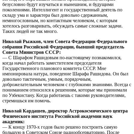
безусловно будут изучаться и нынешним, и будущими
поколениями. Интеллигент и государственный деятель по
складу ума и характера был довольно сдержанным,
немногословным, но контактным человеком, с которым
хотелось разговаривать, обсуждать самые сложные задачи.
Таких людей не так много.
Николай Рыжков, член Совета Федерации Федерального
собрания Российской Федерации, бывший председатель
Совета Министров СССР:
— С Шарафом Рашидовым по-настоящему познакомился,
когда начал работать заместителем председателя
Государственного планового комитета СССР. Мне
импонировала натура, поведение Шарафа Рашидова. Он был
довольно тактичным, умным, порядочным,
доброжелательным человеком с глубокими знаниями. Всегда с
пониманием относился к решениям, которые мы принимали
по Узбекистану. Когда работаешь с такими руководителями,
стремишься им помочь.
Николай Кардашев, директор Астрокосмического центра
Физического института Российской академии наук
академик:
— К концу 1970-х годов было решено построить самую
большую в Советском Союзе радиообсерваторию. После