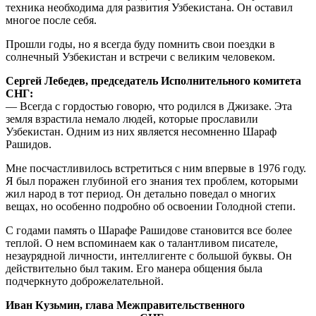
техника необходима для развития Узбекистана. Он оставил
многое после себя.
Прошли годы, но я всегда буду помнить свои поездки в
солнечный Узбекистан и встречи с великим человеком.
Сергей Лебедев, председатель Исполнительного комитета
СНГ:
— Всегда с гордостью говорю, что родился в Джизаке. Эта
земля взрастила немало людей, которые прославили
Узбекистан. Одним из них является несомненно Шараф
Рашидов.
Мне посчастливилось встретиться с ним впервые в 1976 году.
Я был поражен глубиной его знания тех проблем, которыми
жил народ в тот период. Он детально поведал о многих
вещах, но особенно подробно об освоении Голодной степи.
С годами память о Шарафе Рашидове становится все более
теплой. О нем вспоминаем как о талантливом писателе,
незаурядной личности, интеллигенте с большой буквы. Он
действительно был таким. Его манера общения была
подчеркнуто доброжелательной.
Иван Кузьмин, глава Межправительственного