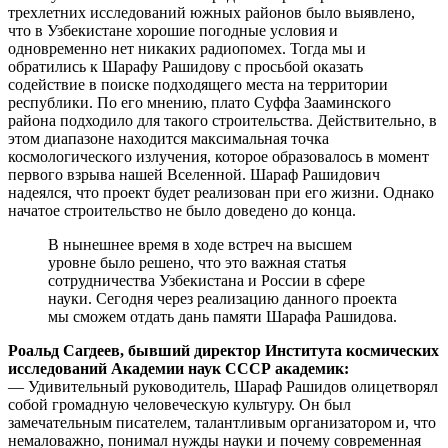
трехлетних исследований южных районов было выявлено,
что в Узбекистане хорошие погодные условия и
одновременно нет никаких радиопомех. Тогда мы и
обратились к Шарафу Рашидову с просьбой оказать
содействие в поиске подходящего места на территории
республики. По его мнению, плато Суффа Зааминского
района подходило для такого строительства. Действительно, в
этом диапазоне находится максимальная точка
космологического излучения, которое образовалось в момент
первого взрыва нашей Вселенной. Шараф Рашидович
надеялся, что проект будет реализован при его жизни. Однако
начатое строительство не было доведено до конца.
В нынешнее время в ходе встреч на высшем
уровне было решено, что это важная статья
сотрудничества Узбекистана и России в сфере
науки. Сегодня через реализацию данного проекта
мы сможем отдать дань памяти Шарафа Рашидова.
Роальд Сагдеев, бывший директор Института космических
исследований Академии наук СССР академик:
— Удивительный руководитель, Шараф Рашидов олицетворял
собой громадную человеческую культуру. Он был
замечательным писателем, талантливым организатором и, что
немаловажно, понимал нужды науки и почему современная