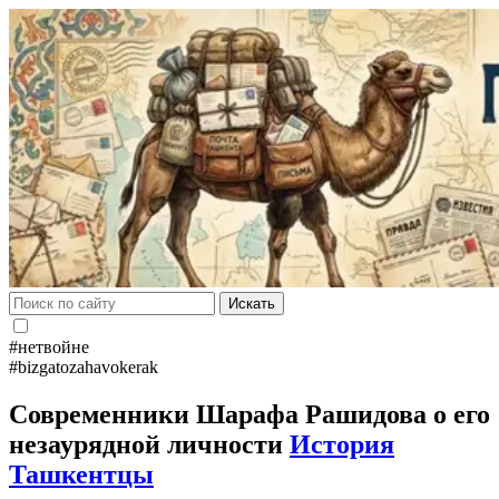
Искать
#нетвойне
#bizgatozahavokerak
Современники Шарафа Рашидова о его
незаурядной личности
История
Ташкентцы