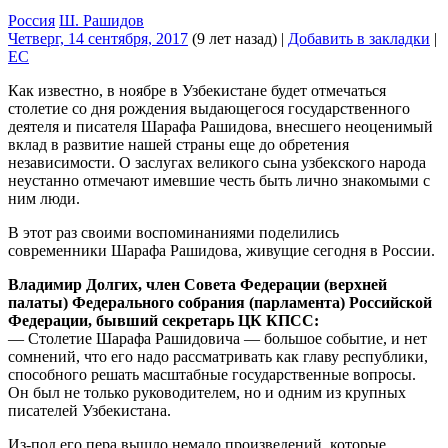
Россия
Ш. Рашидов
Четверг, 14 сентября, 2017
(9 лет назад)
|
Добавить в закладки
|
EC
Как известно, в ноябре в Узбекистане будет отмечаться
столетие со дня рождения выдающегося государственного
деятеля и писателя Шарафа Рашидова, внесшего неоценимый
вклад в развитие нашей страны еще до обретения
независимости. О заслугах великого сына узбекского народа
неустанно отмечают имевшие честь быть лично знакомыми с
ним люди.
В этот раз своими воспоминаниями поделились
современники Шарафа Рашидова, живущие сегодня в России.
Владимир Долгих, член Совета Федерации (верхней
палаты) Федерального собрания (парламента) Российской
Федерации, бывший секретарь ЦК КПСС:
— Столетие Шарафа Рашидовича — большое событие, и нет
сомнений, что его надо рассматривать как главу республики,
способного решать масштабные государственные вопросы.
Он был не только руководителем, но и одним из крупных
писателей Узбекистана.
Из-под его пера вышло немало произведений, которые