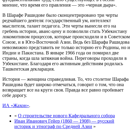
мнение, что время его правления — это «черная дыра».
В Шарафе Рашидове было сконцентрировано три черты
редчайшего деятеля: государственный ум, интеллект
мыслителя, талант педагога. Эти черты вынесли его на
гребень истории, аванс-цену и позволили стать Узбекистану
локомотивом процессов, которые происходили и в Советском
Союзе, и в Юго-Восточной Азии. Ведь без Шарафа Рашидова
невозможно представить не только историю его Родины, но и
Индии и Пакистана. В январе 1966 года он помирил две
страны, когда шла затяжная война. Переговоры проходили в
Узбекистане. Благодаря его активным действиям родилась
Ташкентская декларация.
История — женщина справедливая. То, что столетие Шарафа
Рашидова будет широко отмечаться, говорит о том, что она
возвращает все на круги своя. Правда все равно пробивает
себе дорогу.
ИА «Жахон»
.
«
О строительстве нового Кафедрального собора
Иван Иванович Гейер (1860 — 1908) — русский
историк и этнограф по Средней Азии
»