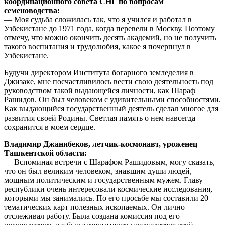
координационного совета СНГ по вопросам
семеноводства:
— Моя судьба сложилась так, что я учился и работал в
Узбекистане до 1971 года, когда перевели в Москву. Поэтому
отмечу, что можно окончить десять академий, но не получить
такого воспитания и трудолюбия, какое я почерпнул в
Узбекистане.
Будучи директором Института богарного земледелия в
Джизаке, мне посчастливилось вести свою деятельность под
руководством такой выдающейся личности, как Шараф
Рашидов. Он был человеком с удивительными способностями.
Как выдающийся государственный деятель сделал многое для
развития своей Родины. Светлая память о нем навсегда
сохранится в моем сердце.
Владимир Джанибеков, летчик-космонавт, уроженец
Ташкентской области:
— Вспоминая встречи с Шарафом Рашидовым, могу сказать,
что он был великим человеком, знавшим души людей,
мощным политическим и государственным мужем. Главу
республики очень интересовали космические исследования,
которыми мы занимались. По его просьбе мы составили 20
тематических карт полезных ископаемых. Он лично
отслеживал работу. Была создана комиссия под его