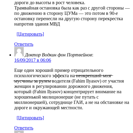
дороги до высоты в рост человека.
Трамвайная остановка была как раз с другой стороны —
по движению в сторону ЦУМа — это потом в 90-е
остановку перенесли на другую сторону перекрестка
напротив здания МВД
[Цитировать]
Ответить
Доктор Водкин фон Портвейнов
:
16/09/2017 в 06:06
Еще один хороший пример отрицательного
психологического эффекта на ̶н̶е̶о̶к̶р̶е̶п̶ш̶и̶й̶ ̶м̶о̶з̶г̶
̶м̶у̶с̶ч̶и̶н̶ы̶ ̶з̶а̶ ̶р̶у̶л̶е̶м̶ водителя (Fahim Ilyasov) от участия
женщин в регулировании дорожного движения,
который (Fahim Ilyasov) концентрирует внимание на
хорошенькой милиционерше (не путать с
миллионершей), сотруднице ГАИ, а не на обстановке на
дороге и окружающей местности.
[Цитировать]
Ответить