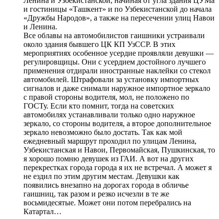
Ленина и Узбекистанской, начиная от угла здания ЦУМа
и гостиницы «Ташкент» и по Узбекистанской до начала
«Дружбы Народов», а также на пересечении улиц Навои
и Ленина.
Все облавы на автомобилистов гаишники устраивали
около здания бывшего ЦК КП УзССР. В этих
мероприятиях особенное усердие проявляли девушки —
регулировщицы. Они с усердием достойного лучшего
применения отдирали иностранные наклейки со стекол
автомобилей. Штрафовали за установку импортных
сигналов и даже снимали наружное импортное зеркало
с правой стороны водителя, мол, не положено по
ГОСТу. Если кто помнит, тогда на советских
автомобилях устанавливали только одно наружное
зеркало, со стороны водителя, а второе дополнительное
зеркало невозможно было достать. Так как мой
ежедневный маршрут проходил по улицам Ленина,
Узбекистанская и Навои, Первомайская, Пушкинская, то
я хорошо помню девушек из ГАИ. А вот на других
перекрестках города города я их не встречал. А может я
не ездил по этим другим местам. Девушки как
появились внезапно на дорогах города в обличье
гаишниц, так разом и резко исчезли в те же
восьмидесятые. Может они потом перебрались на
Катартал…