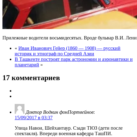
Прилежные водители восьмидесятых. Вроде бульвар В.И. Лени
«
Иван Иванович Гейер (1860 — 1908) — русский
историк и этнограф по Средней Азии
В Ташкенте построят парк астрономии и аэронавтики и
планетарий
»
17 комментариев
Доктор Водкин фонПортвейнов
:
15/09/2017 в 03:37
Улица Навои, Шейхантаур. Сзади ТЮЗ (дети после
спектакля). Впереди военная кафедра ТашПИ.