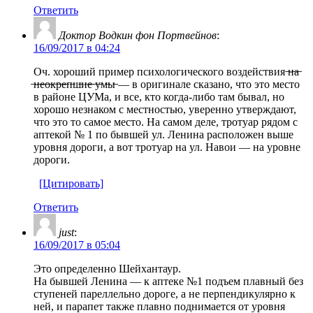
Ответить
Доктор Водкин фон Портвейнов
:
16/09/2017 в 04:24
Оч. хороший пример психологического воздействия ̶н̶а̶
̶н̶е̶о̶к̶р̶е̶п̶ш̶и̶е̶ ̶у̶м̶ы̶ — в оригинале сказано, что это место
в районе ЦУМа, и все, кто когда-либо там бывал, но
хорошо незнаком с местностью, уверенно утверждают,
что это то самое место. На самом деле, тротуар рядом с
аптекой № 1 по бывшей ул. Ленина расположен выше
уровня дороги, а вот тротуар на ул. Навои — на уровне
дороги.
[Цитировать]
Ответить
just
:
16/09/2017 в 05:04
Это определенно Шейхантаур.
На бывшей Ленина — к аптеке №1 подъем плавный без
ступеней пареллельно дороге, а не перпендикулярно к
ней, и парапет также плавно поднимается от уровня