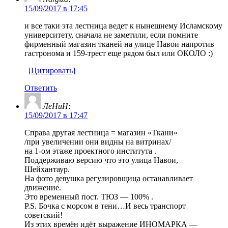
15/09/2017 в 17:45
и все таки эта лестница ведет к нынешнему Исламскому
университету, сначала не заметили, если помните
фирменный магазин тканей на улице Навои напротив
гастронома и 159-трест еще рядом был или ОКОЛО :)
[Цитировать]
Ответить
ЛеНиН
:
15/09/2017 в 17:47
Справа другая лестница = магазин «Ткани»
/при увеличении они видны на витринах/
на 1-ом этаже проектного института .
Поддерживаю версию что это улица Навои,
Шейхантаур.
На фото девушка регулировщица останавливает
движение.
Это временный пост. ТЮЗ — 100% .
P.S. Бочка с морсом в тени…И весь транcпорт
советский!
Из этих времён идёт выражение ИНОМАРКА —