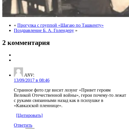
«
Прогулка с группой «Шагаю по Ташкенту»
Поздравление Б. А. Голендеру
»
2 комментария
ANV
:
13/09/2017 в 08:46
Странное фото где висит лозунг «Привет героям
Великой Отечественной войны», герои почему-то лежат
с руками связанными назад как в психушке в
«Кавказской пленнице».
[Цитировать]
Ответить