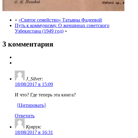
«
«Святое семейство» Татьяны Фадеевой
Путь к коммунизму. О женщинах советского
Узбекистана (1949 год)
»
3 комментария
J_Silver
:
18/08/2017 в 15:09
И что? Где теперь эта книга?
[Цитировать]
Ответить
Куврук
:
18/08/2017 в 16:31