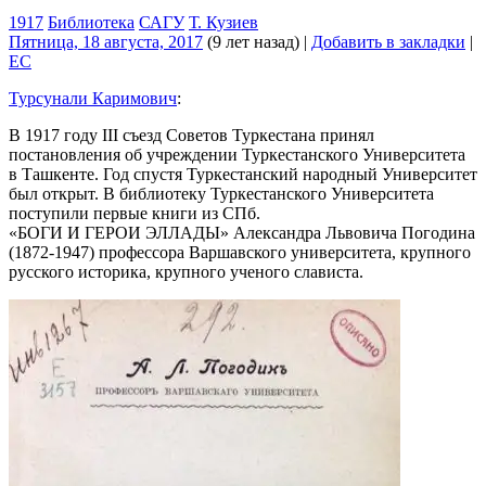
1917
Библиотека
САГУ
Т. Кузиев
Пятница, 18 августа, 2017
(9 лет назад)
|
Добавить в закладки
|
EC
Турсунали Каримович
:
В 1917 году III съезд Советов Туркестана принял
постановления об учреждении Туркестанского Университета
в Ташкенте. Год спустя Туркестанский народный Университет
был открыт. В библиотеку Туркестанского Университета
поступили первые книги из СПб.
«БОГИ И ГЕРОИ ЭЛЛАДЫ» Александра Львовича Погодина
(1872-1947) профессора Варшавского университета, крупного
русского историка, крупного ученого слависта.