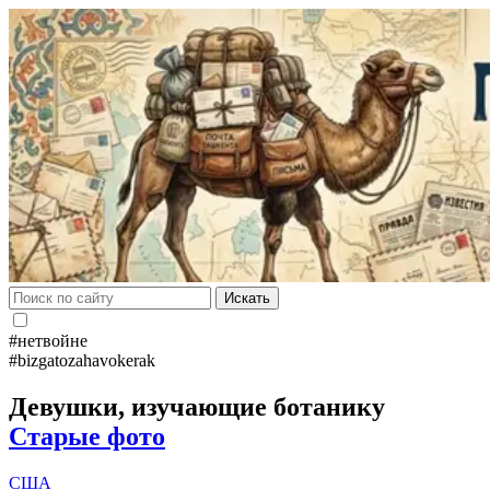
Искать
#нетвойне
#bizgatozahavokerak
Девушки, изучающие ботанику
Старые фото
США